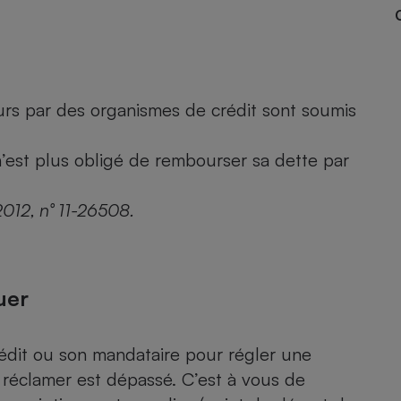
- Ustensile
Foie gras
rs par des organismes de crédit sont soumis
Aide auditive
r
Assurance vie
 n’est plus obligé de rembourser sa dette par
012, n° 11-26508.
Poêle à granulés
gne - Comment choisir une
lle de champagne
en ligne
Ordinateur portable
uer
Crème solaire
Lave-vaisselle
crédit ou son mandataire pour régler une
a réclamer est dépassé. C’est à vous de