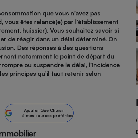
a consommation que vous n’avez pas
atif sèche-linge
atif smartphone
atif nettoyeur haute
ateur mutuelle
on
, vous êtes relancé(e) par l’établissement
ement, huissier). Vous souhaitez savoir si
Réparation
ier de réagir dans un délai déterminé. On
Obsèques - Pompes
teur des devis d’opticiens
lusion. Des réponses à des questions
funèbres
eur-congélateur
dio
 robot
cernant notamment le point de départ du
nduction
son
ranulés
errompre ou suspendre le délai, l’incidence
irante
e multifonction
électrique
es principes qu’il faut retenir selon
Panneaux
r mobile
r portable
photovoltaïques
 Médicament
 balai
omplémentaire santé
 traîneau
ctile
Circuits courts et
alimentation locale
Puériculture - Produit
Ajouter
Que Choisir
 automatique
pour bébé
à mes sources préférées
Banque en ligne
seur
immobilier
vapeur