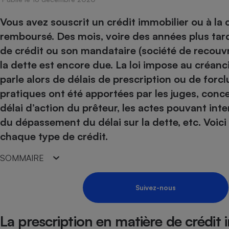
Energie
Nutrition
Assurance auto
-nous ?
Vous avez souscrit un crédit immobilier ou à l
Produit alimentaire
Carburant
Compar
Compar
Compar
Compar
pressi
remboursé. Des mois, voire des années plus tard
Choisir son fioul
Assurance
Sécurité - Hygiène
Circulation routière
de crédit ou son mandataire (société de recouvr
Choisir son pellet
Banque - Crédit
Crédit immobilier
Contrôle technique - 
la dette est encore due. La loi impose au créanc
Comparateur assurance emprunteur
Epargne - Fiscalité
Maison de retraite
Compara
Pièce détachée
parle alors de délais de prescription ou de forc
Energie Moins Chère Ensemble
Comparatif réfrigérat
Comparatif casque au
Comparatif tondeuse
Moto
pratiques ont été apportées par les juges, con
Comparatif plaque à i
Comparatif barre de 
Comparatif poêle à g
Supermarché - Drive
délai d’action du prêteur, les actes pouvant int
Comparatif hotte asp
Comparatif imprimant
Comparatif radiateur 
du dépassement du délai sur la dette, etc. Voici l
Électricité - Gaz
chaque type de crédit.
Hygiène - Beauté
Comparatif climatiseu
Comparatif ordinateu
Tous les comparateurs
Maladie - Médecine -
Comparatif aspirateur
Comparatif ultrabook
Aménagement
SOMMAIRE
Toutes les cartes interactives
Système de santé - C
Comparatif aspirateur
Comparatif tablette ta
Supermarché - Drive
Bricolage - Jardinage
Retraite
Comparatif cafetière
Suivez-nous
Chauffage
Speedtest - Testez le débit de votre
Mutuelle
Comparatif robot cui
Image et son
Produit d'entretien
connexion Internet
La prescription en matière de crédit 
Comparatif centrale 
Comparateur auto
Informatique
Sécurité domestique