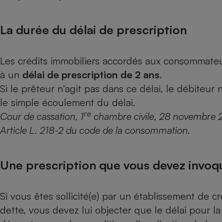
Internet
La durée du délai de prescription
Gros électroménager
Téléphonie
Petit électroménager 
Complément
Les crédits immobiliers accordés aux consommateu
alimentaire
Mutuelle
à un
délai de prescription de 2 ans
.
Assurance emprunteu
Si le prêteur n’agit pas dans ce délai, le débiteur
le simple écoulement du délai.
re
Cour de cassation, 1
chambre civile, 28 novembre 2
Matelas
Article L. 218-2 du code de la consommation.
Champa
boutei
Banque 
Téléviseur
Une prescription que vous devez invoq
Antimoustique
Lave-linge
Si vous êtes sollicité(e) par un établissement de 
dette, vous devez lui objecter que le délai pour l