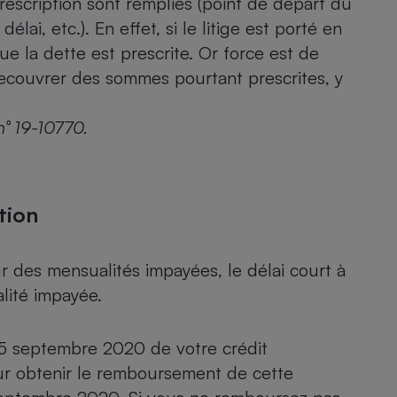
rescription sont remplies (point de départ du
Électricité - Gaz
ai, etc.). En effet, si le litige est porté en
ue la dette est prescrite. Or force est de
Appareil photo
recouvrer des sommes pourtant prescrites, y
numérique
Four encastrable
n° 19-10770.
Lessive
tion
 des mensualités impayées, le délai court à
Aspirateur
lité impayée.
5 septembre 2020 de votre crédit
our obtenir le remboursement de cette