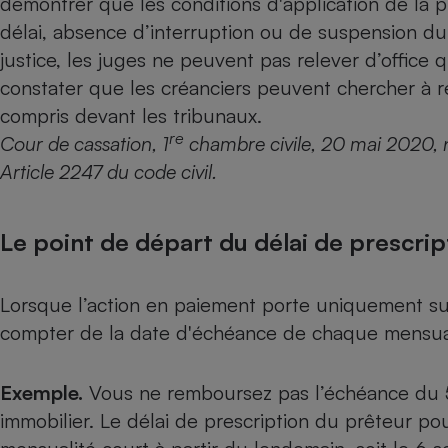
démontrer que les conditions d'application de la p
Radiateur électrique
délai, absence d’interruption ou de suspension du dél
justice, les juges ne peuvent pas relever d’office q
Téléphone mobile -
constater que les créanciers peuvent chercher à 
Smartphone
Plaque de cuisson à
compris devant les tribunaux.
induction
re
Cour de cassation, 1
chambre civile, 20 mai 2020, 
Article 2247 du code civil.
Climatiseur -
Ventilateur
Le point de départ du délai de prescrip
Antivirus
Lorsque l’action en paiement porte uniquement sur
Climatiseur -
compter de la date d'échéance de chaque mensua
Ventilateur
Exemple.
Vous ne remboursez pas l’échéance du 
immobilier. Le délai de prescription du prêteur p