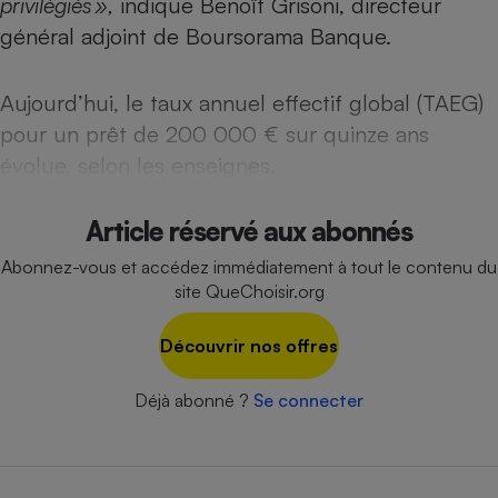
privilégiés »,
indique Benoît Grisoni, directeur
Téléphone mobile -
Smartphone
général adjoint de Boursorama Banque.
Plaque de cuisson à
induction
Aujourd’hui, le taux annuel effectif global (TAEG)
pour un prêt de 200 000 € sur quinze ans
évolue, selon les enseignes,
Climatiseur -
Ventilateur
Article réservé aux abonnés
Antivirus
Abonnez-vous et accédez immédiatement à tout le contenu du
site QueChoisir.org
Climatiseur -
Ventilateur
Découvrir nos offres
Déjà abonné ?
Se connecter