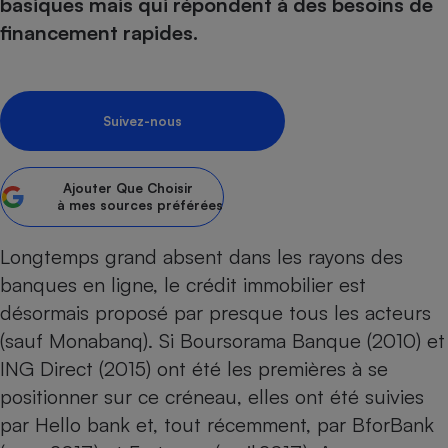
pression
basiques mais qui répondent à des besoins de
Choisir son fioul
Assurance
Sécurité - Hygiène
Circulation routière
financement rapides.
Choisir son pellet
Crédit immobilier
Banque - Crédit
Contrôle technique - Rép
Comparateur assurance emprunteur
Maison de retraite
Epargne - Fiscalité
Comparateu
Pièce détachée
Energie Moins Chère Ensemble
Comparatif réfrigérateur
Comparatif casque audio
Comparatif tondeuse ro
Moto
Suivez-nous
Comparatif plaque à indu
Comparatif barre de son
Comparatif poêle à gran
Supermarché - Drive
Comparatif hotte aspira
Comparatif imprimante m
Comparatif radiateur éle
Ajouter
Que Choisir
Électricité - Gaz
Hygiène - Beauté
à mes sources préférées
Comparatif climatiseur m
Comparatif ordinateur p
Tous les comparateurs
Maladie - Médecine - Mé
Comparatif aspirateur bal
Comparatif ultrabook
Aménagement
Longtemps grand absent dans les rayons des
Toutes les cartes interactives
Système de santé - Com
Comparatif aspirateur tr
Comparatif tablette tacti
Supermarché - Drive
Bricolage - Jardinage
banques en ligne, le crédit immobilier est
Retraite
Comparatif cafetière au
désormais proposé par presque tous les acteurs
Chauffage
Speedtest - Testez le débit de votre
(sauf Monabanq). Si Boursorama Banque (2010) et
Mutuelle
Comparatif robot cuiseu
Image et son
Produit d'entretien
connexion Internet
ING Direct (2015) ont été les premières à se
Comparatif centrale vap
Comparateur auto
Informatique
Sécurité domestique
positionner sur ce créneau, elles ont été suivies
Internet
par Hello bank et, tout récemment, par BforBank
Gros électroménager
Téléphonie