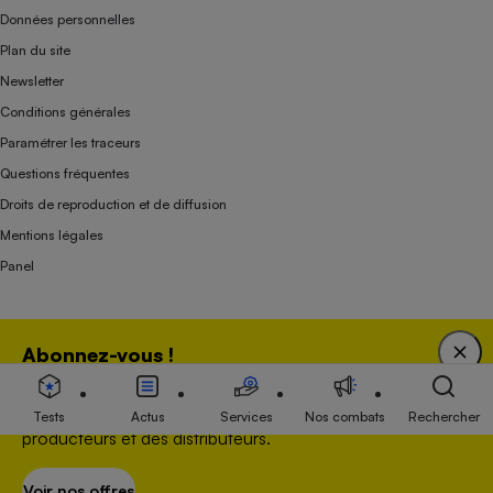
Données personnelles
Plan du site
Newsletter
Conditions générales
Paramétrer les traceurs
Questions fréquentes
Droits de reproduction et de diffusion
Mentions légales
Panel
Association indépendante de l’État, des syndicats, des producteurs et des
Abonnez-vous !
distributeurs depuis 1951.
Bénéficiez d'une expertise unique tout en soutenant
une association 100 % indépendante de l'Etat, des
Tests
Actus
Services
Nos combats
Rechercher
producteurs et des distributeurs.
Voir nos offres
S’abonner