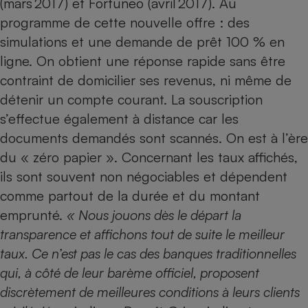
(mars 2017) et Fortuneo (avril 2017). Au
programme de cette nouvelle offre : des
Petit électroménager - U
Complément
simulations et une demande de prêt 100 % en
alimentaire
Mutuelle
ligne. On obtient une réponse rapide sans être
Assurance emprunteur
contraint de domicilier ses revenus, ni même de
détenir un compte courant. La souscription
s’effectue également à distance car les
Matelas
documents demandés sont scannés. On est à l’ère
Champagne
bouteille
du « zéro papier ». Concernant les taux affichés,
Banque en 
ils sont souvent non négociables et dépendent
Téléviseur
comme partout de la durée et du montant
Antimoustique
Lave-linge
emprunté.
« Nous jouons dès le départ la
transparence et affichons tout de suite le meilleur
taux. Ce n’est pas le cas des banques traditionnelles
Radiateur électrique
qui, à côté de leur barème officiel, proposent
discrètement de meilleures conditions à leurs clients