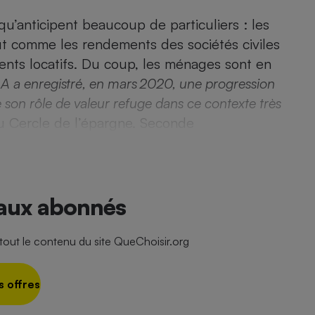
Électricité - Gaz
 qu’anticipent beaucoup de particuliers : les
out comme les rendements des sociétés civiles
Appareil photo
ents locatifs. Du coup, les ménages sont en
numérique
Four encastrable
et A a enregistré, en mars 2020, une progression
son rôle de valeur refuge dans ce contexte très
du Cercle de l’épargne. Seconde
Lessive
 aux abonnés
Aspirateur
ut le contenu du site QueChoisir.org
s offres