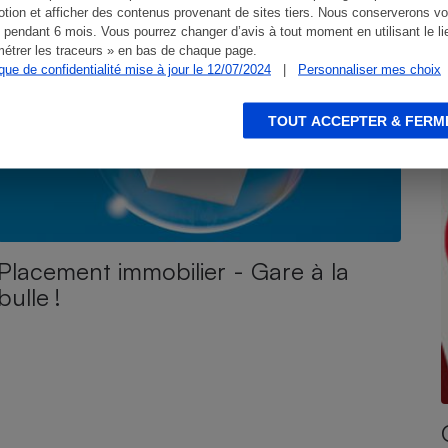
tion et afficher des contenus provenant de sites tiers. Nous conserverons vo
 pendant 6 mois. Vous pourrez changer d’avis à tout moment en utilisant le li
étrer les traceurs » en bas de chaque page.
ique de confidentialité mise à jour le 12/07/2024
|
Personnaliser mes choix
TOUT ACCEPTER & FERM
Placement immobilier - Gare à la
bulle !