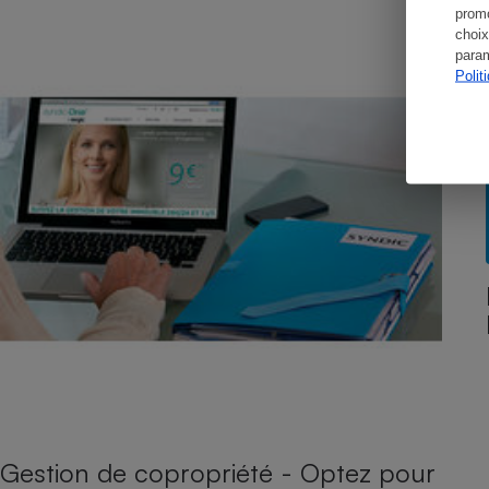
promo
choix
param
Polit
Gestion de copropriété - Optez pour