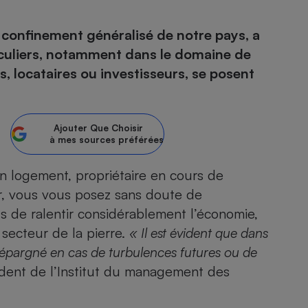
 confinement généralisé de notre pays, a
culiers, notamment dans le domaine de
- Ustensile
es, locataires ou investisseurs, se posent
Foie gras
Aide auditive
r
Assurance vie
Ajouter
Que Choisir
à mes sources préférées
n logement, propriétaire en cours de
Poêle à granulés
gne - Comment choisir une
lle de champagne
ur, vous vous posez sans doute de
en ligne
s de ralentir considérablement l’économie,
Ordinateur portable
 secteur de la pierre.
« Il est évident que dans
Crème solaire
Lave-vaisselle
s épargné en cas de turbulences futures ou de
dent de l’Institut du management des