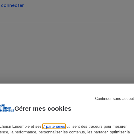
 connecter
s
Réfrigérateur
Continuer sans accept
Gérer mes cookies
Choisir Ensemble et ses
7 partenaires
utilisent des traceurs pour mesurer
ENQUÊTE
A
ience, la performance, personnaliser les contenus, les partager, optimiser la