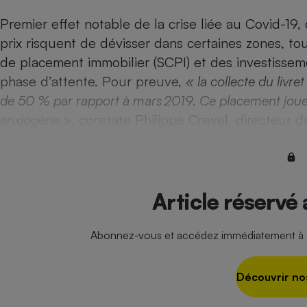
Radiateur électrique
Premier effet notable de la
crise liée au Covid-19
,
prix risquent de dévisser dans certaines zones, t
Téléphone mobile -
de placement immobilier (SCPI) et des investissem
Smartphone
Plaque de cuisson à
phase d’attente. Pour preuve,
« la collecte du livr
induction
de 50 % par rapport à mars 2019. Ce placement joue 
anxiogène »,
constate Philippe Crevel, directeur 
Climatiseur -
Ventilateur
Article réservé
Antivirus
Climatiseur -
Ventilateur
Abonnez-vous et accédez immédiatement à to
Découvrir no