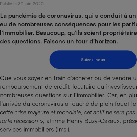
Publié le 30 juin 2020
Internet
La pandémie de coronavirus, qui a conduit à un
Gros électroménager
Téléphonie
eu de nombreuses conséquences pour les parti
Petit électroménager 
l’immobilier. Beaucoup, qu’ils soient propriétair
Complément
alimentaire
des questions. Faisons un tour d’horizon.
Mutuelle
Assurance emprunteu
Suivez-nous
Que vous soyez en train d’acheter ou de vendre u
Matelas
Champa
boutei
remboursement de crédit, locataire ou investisse
Banque 
nombreuses questions sur l’immobilier. Car, en plu
Téléviseur
l’arrivée du coronavirus a touché de plein fouet le
Antimoustique
Lave-linge
cette crise majeure et mondiale, cet actif ne sera pa
forte récession »,
affirme Henry Buzy-Cazaux, prési
services immobiliers (Imsi).