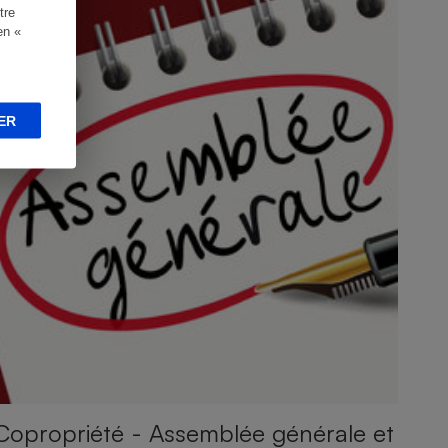
tre
en «
ER
Copropriété - Assemblée générale et