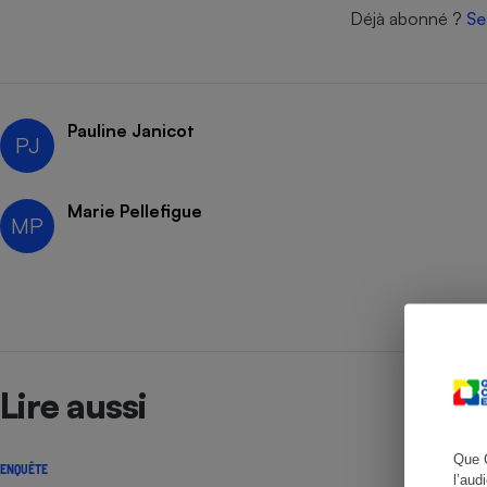
Déjà abonné ?
Se
Cafetière à expresso
Pauline Janicot
PJ
Marie Pellefigue
MP
Robot ménager
Lire aussi
Que 
ENQUÊTE
l’aud