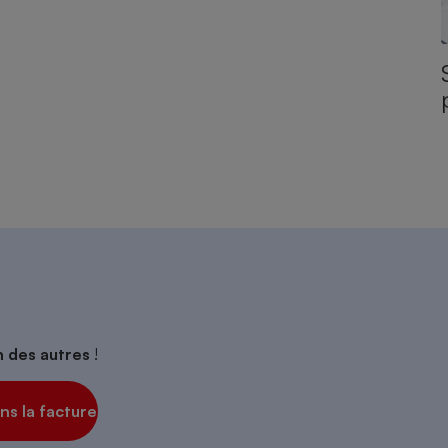
on des autres
!
s la facture