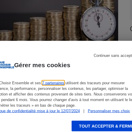
s
Réfrigérateur
Continuer sans accept
Gérer mes cookies
Syndics - Mettre fin au gonflement
des honoraires
Choisir Ensemble et ses
7 partenaires
utilisent des traceurs pour mesurer
ience, la performance, personnaliser les contenus, les partager, optimiser la
tion et afficher des contenus provenant de sites tiers. Nous conserverons vo
 pendant 6 mois. Vous pourrez changer d’avis à tout moment en utilisant le li
CONSEILS
C
étrer les traceurs » en bas de chaque page.
ique de confidentialité mise à jour le 12/07/2024
|
Personnaliser mes choix
TOUT ACCEPTER & FERM