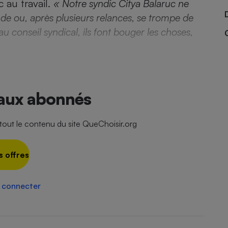
c au travail.
« Notre syndic Citya Balaruc ne
nde ou, après plusieurs relances, se trompe de
u conseil syndical, ils font bouger les choses,
,
- Ustensile
Foie gras
Aide auditive
r
Assurance vie
 aux abonnés
ut le contenu du site QueChoisir.org
Poêle à granulés
gne - Comment choisir une
lle de champagne
en ligne
s offres
Ordinateur portable
Crème solaire
Lave-vaisselle
 connecter