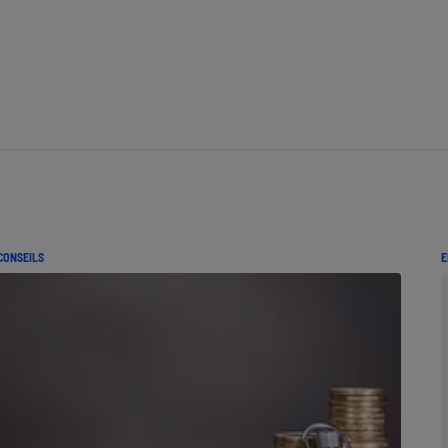
Électricité - Gaz
Appareil photo
numérique
Four encastrable
Lessive
CONSEILS
E
Aspirateur