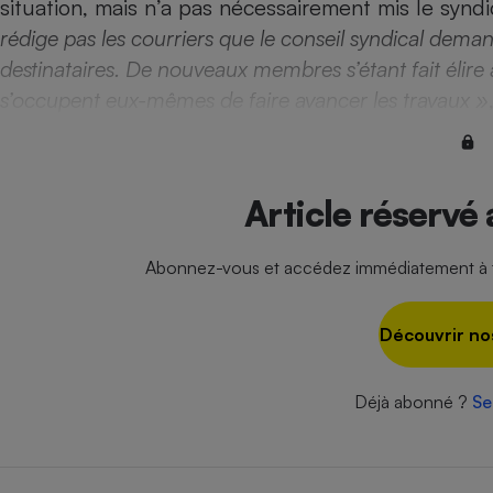
situation, mais n’a pas nécessairement mis le syndi
Internet
rédige pas les courriers que le conseil syndical dema
Gros électroménager
Téléphonie
destinataires. De nouveaux membres s’étant fait élire a
s’occupent eux-mêmes de faire avancer les travaux »
Petit électroménager 
Complément
alimentaire
Mutuelle
Assurance emprunteu
Article réservé
Abonnez-vous et accédez immédiatement à to
Matelas
Champa
boutei
Banque 
Découvrir no
Téléviseur
Antimoustique
Lave-linge
Déjà abonné ?
Se