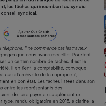
tant, les tâches qui incombent au syndic
atif sèche-linge
atif smartphone
atif nettoyeur haute
ateur mutuelle
 conseil syndical.
on
Réparation
Ajouter
Que Choisir
Obsèques - Pompes
teur des devis d’opticiens
à mes sources préférées
funèbres
eur-congélateur
dio
 robot
 au téléphone, il ne commence pas les travaux
nduction
son
ranulés
oignages que nous avons recueillis. Pourtant,
irante
e multifonction
électrique
ser un certain nombre de tâches. Il est le
Panneaux
r mobile
r portable
photovoltaïques
riété. Il en tient la comptabilité, convoque
 Médicament
 balai
t aussi l’archiviste de la copropriété,
omplémentaire santé
 traîneau
ctile
Circuits courts et
ient en bon état. Les tâches listées dans son
alimentation locale
Puériculture - Produit
 automatique
ns entre les représentants des
pour bébé
entaient de faire payer en supplément un
Banque en ligne
seur
type, rendu obligatoire en 2015, a clarifié la
vapeur