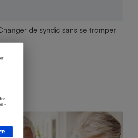
Changer de syndic sans se tromper
er
tre
en «
ONSEILS
ER