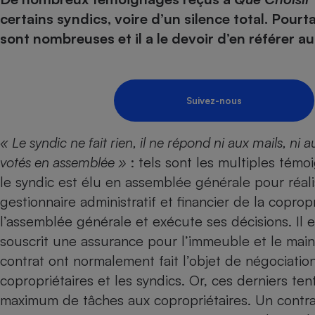
Energie
Nutrition
Assurance auto
certains syndics, voire d’un silence total. Pour
-nous ?
Produit alimentaire
Carburant
Compar
Compar
Compar
Compar
sont nombreuses et il a le devoir d’en référer au
pressi
Choisir son fioul
Assurance
Sécurité - Hygiène
Circulation routière
Choisir son pellet
Banque - Crédit
Crédit immobilier
Contrôle technique - 
Comparateur assurance emprunteur
Epargne - Fiscalité
Maison de retraite
Compara
Pièce détachée
Suivez-nous
Energie Moins Chère Ensemble
Comparatif réfrigérat
Comparatif casque au
Comparatif tondeuse
Moto
« Le syndic ne fait rien, il ne répond ni aux mails, ni
Comparatif plaque à i
Comparatif barre de 
Comparatif poêle à g
Supermarché - Drive
votés en assemblée »
: tels sont les multiples tém
Comparatif hotte asp
Comparatif imprimant
Comparatif radiateur 
le syndic est élu en assemblée générale pour réali
Électricité - Gaz
Hygiène - Beauté
Comparatif climatiseu
Comparatif ordinateu
gestionnaire administratif et financier de la coprop
Tous les comparateurs
Maladie - Médecine -
Comparatif aspirateur
Comparatif ultrabook
Aménagement
l’assemblée générale et exécute ses décisions. Il es
Toutes les cartes interactives
Système de santé - C
Comparatif aspirateur
Comparatif tablette ta
Supermarché - Drive
souscrit une assurance pour l’immeuble et le maint
Bricolage - Jardinage
Retraite
Comparatif cafetière
contrat ont normalement fait l’objet de négociatio
Chauffage
Speedtest - Testez le débit de votre
copropriétaires et les syndics. Or, ces derniers t
Mutuelle
Comparatif robot cui
Image et son
Produit d'entretien
connexion Internet
maximum de tâches aux copropriétaires. Un contrat 
Comparatif centrale 
Comparateur auto
Informatique
Sécurité domestique