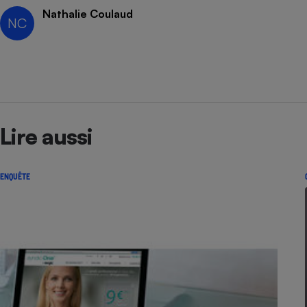
Radiateur électrique
Nathalie Coulaud
NC
Téléphone mobile -
Smartphone
Plaque de cuisson à
induction
Lire aussi
Climatiseur -
Ventilateur
ENQUÊTE
Antivirus
Climatiseur -
Ventilateur