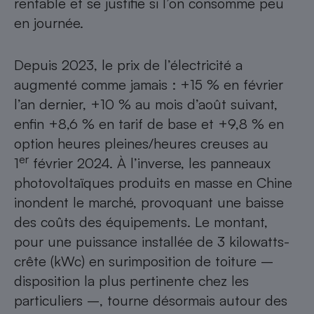
rentable et se justifie si l’on consomme peu
Téléphone mobile -
Smartphone
en journée.
Plaque de cuisson à
induction
Depuis 2023, le prix de l’électricité a
augmenté comme jamais : +15 % en février
l’an dernier, +10 % au mois d’août suivant,
Climatiseur -
Ventilateur
enfin +8,6 % en tarif de base et +9,8 % en
option heures pleines/heures creuses au
er
1
février 2024. À l’inverse, les
panneaux
Antivirus
photovoltaïques
produits en masse en Chine
Climatiseur -
Ventilateur
inondent le marché, provoquant une baisse
des coûts des équipements. Le montant,
pour une puissance installée de 3 kilowatts-
crête (kWc) en surimposition de toiture –
disposition la plus pertinente chez les
particuliers –, tourne désormais autour des