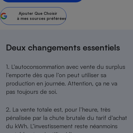
Petit électroménager - U
Complément
Ajouter
Que Choisir
alimentaire
à mes sources préférées
Mutuelle
Assurance emprunteur
Deux changements essentiels
Matelas
Champagne
bouteille
1. L’autoconsommation avec vente du surplus
Banque en 
l’emporte dès que l’on peut utiliser sa
Téléviseur
production en journée. Attention, ça ne va
Antimoustique
Lave-linge
pas toujours de soi.
2. La vente totale est, pour l’heure, très
Radiateur électrique
pénalisée par la chute brutale du tarif d’achat
du kWh. L’investissement reste néanmoins