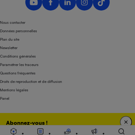
Nous contacter
Données personnelles
Plan du site
Newsletter
Conditions générales
Paramétrer les traceurs
Questions fréquentes
Droits de reproduction et de diffusion
Mentions légales
Panel
Association indépendante de l’État, des syndicats, des producteurs et des
Abonnez-vous !
distributeurs depuis 1951.
Bénéficiez d'une expertise unique tout en soutenant