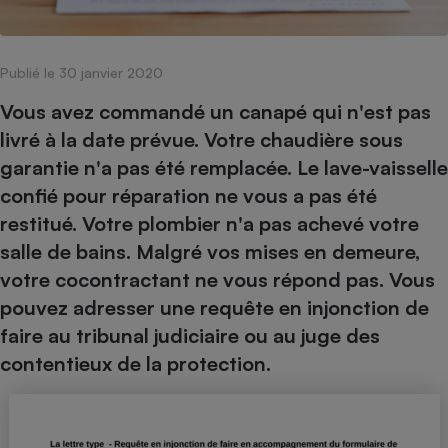
pression
Choisir son fioul
Assurance
Sécurité - Hygiène
Circulation routière
Choisir son pellet
Crédit immobilier
Banque - Crédit
Contrôle technique - Rép
Publié le 30 janvier 2020
Comparateur assurance emprunteur
Maison de retraite
Epargne - Fiscalité
Comparateu
Pièce détachée
Energie Moins Chère Ensemble
Comparatif réfrigérateur
Comparatif casque audio
Comparatif tondeuse ro
Vous avez commandé un canapé qui n'est pas
Moto
livré à la date prévue. Votre chaudière sous
Comparatif plaque à indu
Comparatif barre de son
Comparatif poêle à gran
Supermarché - Drive
garantie n'a pas été remplacée. Le lave-vaisselle
Comparatif hotte aspira
Comparatif imprimante m
Comparatif radiateur éle
confié pour réparation ne vous a pas été
Électricité - Gaz
Hygiène - Beauté
Comparatif climatiseur m
Comparatif ordinateur p
restitué. Votre plombier n'a pas achevé votre
Tous les comparateurs
Maladie - Médecine - Mé
Comparatif aspirateur bal
Comparatif ultrabook
Aménagement
salle de bains. Malgré vos mises en demeure,
Toutes les cartes interactives
Système de santé - Com
Comparatif aspirateur tr
Comparatif tablette tacti
Supermarché - Drive
votre cocontractant ne vous répond pas. Vous
Bricolage - Jardinage
Retraite
pouvez adresser une requête en injonction de
Comparatif cafetière au
Chauffage
faire au tribunal judiciaire ou au juge des
Speedtest - Testez le débit de votre
Mutuelle
Comparatif robot cuiseu
Image et son
Produit d'entretien
connexion Internet
contentieux de la protection.
Comparatif centrale vap
Comparateur auto
Informatique
Sécurité domestique
Internet
Gros électroménager
Téléphonie