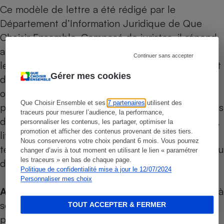
Ce modèle de lettre a été rédigé par le
Département d’Information Juridique de Que
Choisir Ensemble. Composé de juristes, il répond
aux questions des abonnés à Que Choisir afin de
Continuer sans accepter
leur indiquer la marche à suivre pour venir à bout
Gérer mes cookies
de la plupart des litiges de consommation les
opposant, en tant que consommateur, à un
Que Choisir Ensemble et ses
7 partenaires
utilisent des
professionnel : produits défectueux et prestations
traceurs pour mesurer l’audience, la performance,
de services peu satisfaisantes, retard de livraison,
personnaliser les contenus, les partager, optimiser la
promotion et afficher des contenus provenant de sites tiers.
litige avec un opérateur Internet ou de
Nous conserverons votre choix pendant 6 mois. Vous pourrez
téléphonie, contentieux en matière d’assurance ou
changer d’avis à tout moment en utilisant le lien « paramétrer
les traceurs » en bas de chaque page.
de banque, etc.
Politique de confidentialité mise à jour le 12/07/2024
Personnaliser mes choix
Attention :
ce modèle de lettre n’a pas vocation à
se substituer à des conseils personnalisés qui
TOUT ACCEPTER & FERMER
pourraient vous être fournis par nos
associations