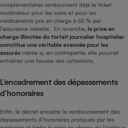
Téléphone mobile -
complémentaires remboursent déjà le ticket
Smartphone
modérateur pour les soins et pour les
Plaque de cuisson à
induction
médicaments pris en charge à 65 % par
l’assurance maladie. En revanche
, la prise en
charge illimitée du forfait journalier hospitalier
Climatiseur -
constitue une véritable avancée pour les
Ventilateur
assurés
même si, en contrepartie, elle pourrait
entraîner une hausse des cotisations.
Antivirus
Climatiseur -
L’encadrement des dépassements
Ventilateur
d’honoraires
Enfin, le décret encadre le remboursement des
dépassements d’honoraires
pratiqués par les
médecins et limite la prise en charge de l’optique