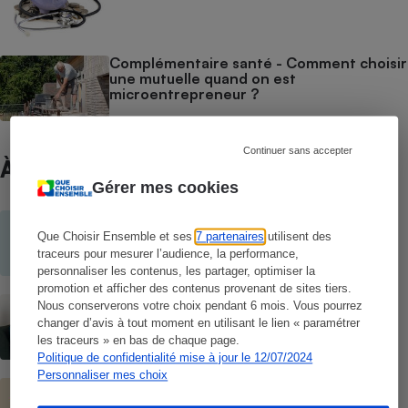
Complémentaire santé - Comment choisir
une mutuelle quand on est
microentrepreneur ?
Continuer sans accepter
À ne pas manquer
Gérer mes cookies
BRÈVE
Pourquoi est-il si difficile de choisir sa
Que Choisir Ensemble et ses
7 partenaires
utilisent des
mutuelle santé ?
traceurs pour mesurer l’audience, la performance,
personnaliser les contenus, les partager, optimiser la
promotion et afficher des contenus provenant de sites tiers.
CONSEILS
Nous conserverons votre choix pendant 6 mois. Vous pourrez
Complémentaires santé - Pour quoi
changer d’avis à tout moment en utilisant le lien « paramétrer
payez-vous ?
les traceurs » en bas de chaque page.
Politique de confidentialité mise à jour le 12/07/2024
Personnaliser mes choix
CONSEILS
Complémentaires santé - Faire le bon