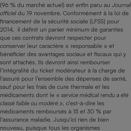
(96 % du marché actuel) est enfin paru au
Journal
Petit électroménager - U
officiel
du 19 novembre. Conformément à la loi de
Complément
alimentaire
financement de la sécurité sociale (LFSS) pour
Mutuelle
Assurance emprunteur
2014, il définit un panier minimum de garanties
que ces contrats devront respecter pour
conserver leur caractère « responsable » et
bénéficier des avantages sociaux et fiscaux qui y
Matelas
Champagne
sont attachés. Ils devront ainsi rembourser
bouteille
Banque en 
l’intégralité du ticket modérateur à la charge de
Téléviseur
l’assuré pour l’ensemble des dépenses de santé,
Antimoustique
Lave-linge
sauf pour les frais de cure thermale et les
médicaments dont le
« service médical rendu a été
classé faible ou modéré »
, c’est-à-dire les
médicaments remboursés à 15 et 30 % par
Radiateur électrique
l’assurance maladie. Jusqu’ici rien de bien
nouveau, puisque tous les organismes