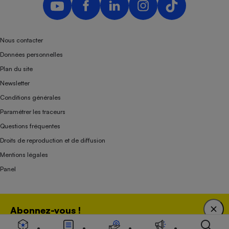
Nous contacter
Données personnelles
Plan du site
Newsletter
Conditions générales
Paramétrer les traceurs
Questions fréquentes
Droits de reproduction et de diffusion
Mentions légales
Panel
Association indépendante de l’État, des syndicats, des producteurs et des
Abonnez-vous !
distributeurs depuis 1951.
Bénéficiez d'une expertise unique tout en soutenant