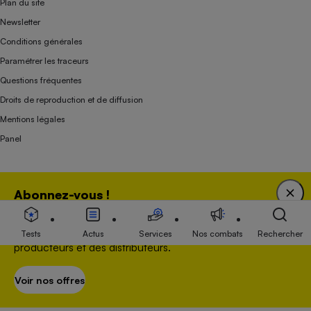
Plan du site
Newsletter
Conditions générales
Paramétrer les traceurs
Questions fréquentes
Droits de reproduction et de diffusion
Mentions légales
Panel
Association indépendante de l’État, des syndicats, des producteurs et des
Abonnez-vous !
distributeurs depuis 1951.
Bénéficiez d'une expertise unique tout en soutenant
une association 100 % indépendante de l'Etat, des
Tests
Actus
Services
Nos combats
Rechercher
producteurs et des distributeurs.
Voir nos offres
S’abonner