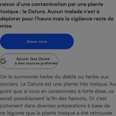
pression
Choisir son fioul
Assurance
raison d’une contamination par une plante
Sécurité - Hygiène
Circulation routière
toxique : le Datura. Aucun malade n’est à
Choisir son pellet
Crédit immobilier
Banque - Crédit
Contrôle technique - Rép
déplorer pour l’heure mais la vigilance reste de
Comparateur assurance emprunteur
Maison de retraite
Epargne - Fiscalité
Comparateu
Pièce détachée
mise.
Energie Moins Chère Ensemble
Comparatif réfrigérateur
Comparatif casque audio
Comparatif tondeuse ro
Moto
Comparatif plaque à indu
Comparatif barre de son
Comparatif poêle à gran
Supermarché - Drive
Suivez-nous
Comparatif hotte aspira
Comparatif imprimante m
Comparatif radiateur éle
Électricité - Gaz
Hygiène - Beauté
Comparatif climatiseur m
Comparatif ordinateur p
Ajouter
Que Choisir
Tous les comparateurs
Maladie - Médecine - Mé
Comparatif aspirateur bal
Comparatif ultrabook
à mes sources préférées
Aménagement
Toutes les cartes interactives
Système de santé - Com
Comparatif aspirateur tr
Comparatif tablette tacti
Supermarché - Drive
Bricolage - Jardinage
On le surnomme herbe du diable ou herbe aux
Retraite
Comparatif cafetière au
Chauffage
sorciers. Le Datura est une plante très toxique. Au
Speedtest - Testez le débit de votre
Mutuelle
Comparatif robot cuiseu
Image et son
Produit d'entretien
point que si vous en consommiez à forte dose, ce
connexion Internet
Comparatif centrale vap
Comparateur auto
serait possiblement la fin des haricots. Or c’est
Informatique
Sécurité domestique
justement dans diverses préparations à base de
Internet
ce légume que la plante toxique a été retrouvée
Gros électroménager
Téléphonie