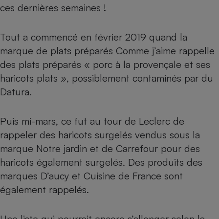
ces dernières semaines !
Petit électroménager - U
Complément
alimentaire
Tout a commencé en février 2019 quand la
Mutuelle
Assurance emprunteur
marque de plats préparés Comme j’aime rappelle
des plats préparés «
porc à la provençale et ses
haricots plats
», possiblement contaminés par du
Datura.
Matelas
Champagne
bouteille
Banque en 
Puis mi-mars, ce fut au tour de
Leclerc de
Téléviseur
rappeler des haricots surgelés
vendus sous la
Antimoustique
Lave-linge
marque Notre jardin et de
Carrefour pour des
haricots également surgelés
. Des produits des
marques
D’aucy
et
Cuisine de France
sont
également rappelés.
Radiateur électrique
Une liste qui pourrait encore s’allonger selon la