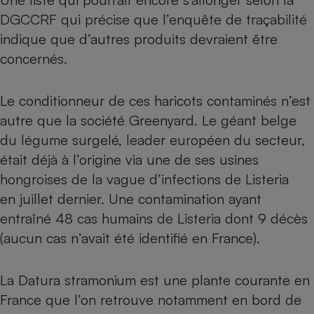
Téléphone mobile -
DGCCRF qui précise que l’enquête de traçabilité
Smartphone
Plaque de cuisson à
indique que d’autres produits devraient être
induction
concernés.
Le conditionneur de ces haricots contaminés n’est
Climatiseur -
Ventilateur
autre que la société Greenyard. Le géant belge
du légume surgelé, leader européen du secteur,
était déjà à l’origine via une de ses usines
Antivirus
hongroises de la
vague d’infections de Listeria
Climatiseur -
Ventilateur
en juillet dernier
. Une contamination ayant
entraîné 48 cas humains de Listeria dont 9 décès
(aucun cas n’avait été identifié en France).
La Datura stramonium est une plante courante en
France que l’on retrouve notamment en bord de