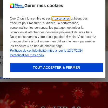
Gérer mes cookies
Que Choisir Ensemble et ses
7 partenaires
utilisent des
traceurs pour mesurer l’audience, la performance,
personnaliser les contenus, les partager, optimiser la
promotion et afficher des contenus provenant de sites tiers.
Nous conserverons votre choix pendant 6 mois. Vous pourrez
changer d’avis à tout moment en utilisant le lien « paramétrer
les traceurs » en bas de chaque page.
Politique de confidentialité mise à jour le 12/07/2024
Personnaliser mes choix
Coronavirus - Pas d’anti-inflammatoires en cas
d’infection
TOUT ACCEPTER & FERMER
DOSSIER