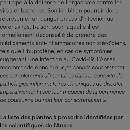
participe à la défense de l'organisme contre les
Téléphone mobile -
Smartphone
virus et bactéries. Son inhibition pourrait donc
Plaque de cuisson à
représenter un danger en cas d'infection au
induction
coronavirus. Raison pour laquelle
il est
formellement déconseillé de prendre des
médicaments anti-inflammatoires non stéroïdiens
,
Climatiseur -
Ventilateur
tels que l'ibuprofène, en cas de symptômes
suggérant une infection au Covid-19. L'Anses
recommande donc aux
« personnes consommant
Antivirus
ces compléments alimentaires dans le contexte de
Climatiseur -
Ventilateur
pathologies inflammatoires chroniques de discuter
impérativement avec leur médecin de la pertinence
de poursuivre ou non leur consommation »
.
La liste des plantes à proscrire identifiées par
les scientifiques de l'Anses