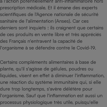
à l'action potentiellement anti-inflammatoire hors
prescription médicale. Et il émane des experts
Petit électroménager - U
Complément
scientifiques de l'Agence nationale de sécurité
alimentaire
Mutuelle
sanitaire de l'alimentation (Anses). Car ces
Assurance emprunteur
derniers sont inquiets : ils craignent que certains
de ces produits en vente libre et très appréciés
des Français n'entravent la capacité de
Matelas
l'organisme à se défendre contre le
Covid-19
.
Champagne
bouteille
Banque en 
Certains compléments alimentaires à base de
Téléviseur
Antimoustique
plante, qu'il s'agisse de gélules, poudres ou
Lave-linge
liquides, visent en effet à diminuer l'inflammation,
une réaction du système immunitaire qui, si elle
dure trop longtemps, s'avère délétère pour
Radiateur électrique
l'organisme. Sauf que l'inflammation est aussi un
processus physiologique très utile, puisqu'elle