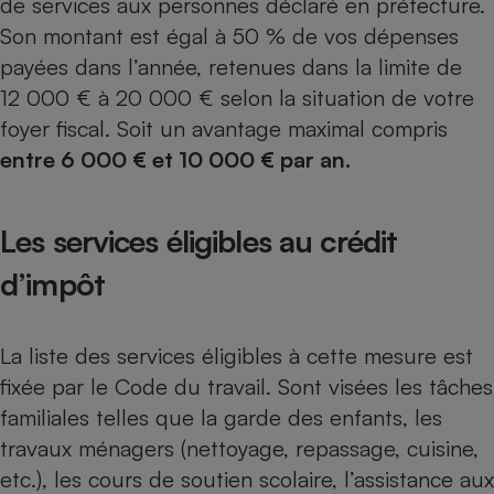
de services aux personnes déclaré en préfecture.
Son montant est égal à 50 % de vos dépenses
Petit électroménager - U
Complément
payées dans l’année, retenues dans la limite de
alimentaire
Mutuelle
12 000 € à 20 000 € selon la situation de votre
Assurance emprunteur
foyer fiscal. Soit un avantage maximal compris
entre 6 000
€ et 10 000 € par an.
Matelas
Champagne
Les services éligibles au crédit
bouteille
Banque en 
d’impôt
Téléviseur
Antimoustique
Lave-linge
La liste des services éligibles à cette mesure est
fixée par le Code du travail. Sont visées les tâches
familiales telles que la garde des enfants, les
Radiateur électrique
travaux ménagers (nettoyage, repassage, cuisine,
etc.), les cours de soutien scolaire, l’assistance aux