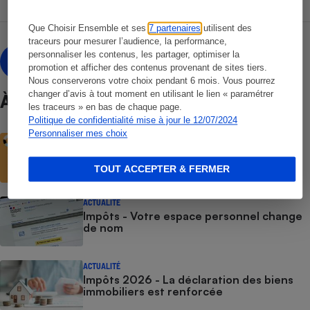
Que Choisir Ensemble et ses
7 partenaires
utilisent des
traceurs pour mesurer l’audience, la performance,
Olivier Puren
personnaliser les contenus, les partager, optimiser la
OP
promotion et afficher des contenus provenant de sites tiers.
Nous conserverons votre choix pendant 6 mois. Vous pourrez
changer d’avis à tout moment en utilisant le lien « paramétrer
À ne pas manquer
les traceurs » en bas de chaque page.
Politique de confidentialité mise à jour le 12/07/2024
Personnaliser mes choix
ACTUALITÉ
Impôts : les remboursements
commencent aujourd’hui
TOUT ACCEPTER & FERMER
ACTUALITÉ
Impôts - Votre espace personnel change
de nom
ACTUALITÉ
Impôts 2026 - La déclaration des biens
immobiliers est renforcée