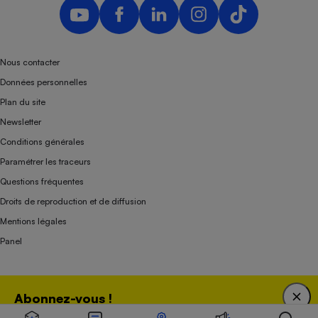
Nous contacter
Données personnelles
Plan du site
Newsletter
Conditions générales
Paramétrer les traceurs
Questions fréquentes
Droits de reproduction et de diffusion
Mentions légales
Panel
Association indépendante de l’État, des syndicats, des producteurs et des
Abonnez-vous !
distributeurs depuis 1951.