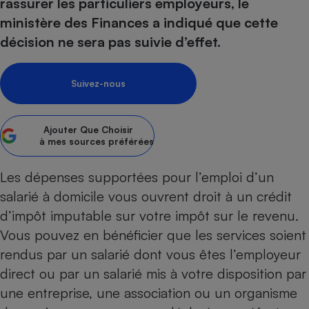
pression
rassurer les particuliers employeurs, le
Choisir son fioul
Assurance
Sécurité - Hygiène
Circulation routière
ministère des Finances a indiqué que cette
Choisir son pellet
Crédit immobilier
Banque - Crédit
Contrôle technique - Rép
décision ne sera pas suivie d’effet.
Comparateur assurance emprunteur
Maison de retraite
Epargne - Fiscalité
Comparateu
Pièce détachée
Energie Moins Chère Ensemble
Comparatif réfrigérateur
Comparatif casque audio
Comparatif tondeuse ro
Moto
Suivez-nous
Comparatif plaque à indu
Comparatif barre de son
Comparatif poêle à gran
Supermarché - Drive
Comparatif hotte aspira
Comparatif imprimante m
Comparatif radiateur éle
Ajouter
Que Choisir
Électricité - Gaz
Hygiène - Beauté
à mes sources préférées
Comparatif climatiseur m
Comparatif ordinateur p
Tous les comparateurs
Maladie - Médecine - Mé
Comparatif aspirateur bal
Comparatif ultrabook
Aménagement
Les dépenses supportées pour
l’emploi d’un
Toutes les cartes interactives
Système de santé - Com
Comparatif aspirateur tr
Comparatif tablette tacti
Supermarché - Drive
Bricolage - Jardinage
salarié à domicile
vous ouvrent droit à un crédit
Retraite
Comparatif cafetière au
d’impôt imputable sur votre impôt sur le revenu.
Chauffage
Speedtest - Testez le débit de votre
Vous pouvez en bénéficier que les services soient
Mutuelle
Comparatif robot cuiseu
Image et son
Produit d'entretien
connexion Internet
rendus par un salarié dont vous êtes l’employeur
Comparatif centrale vap
Comparateur auto
Informatique
Sécurité domestique
direct ou par un salarié mis à votre disposition par
Internet
une entreprise, une association ou un organisme
Gros électroménager
Téléphonie