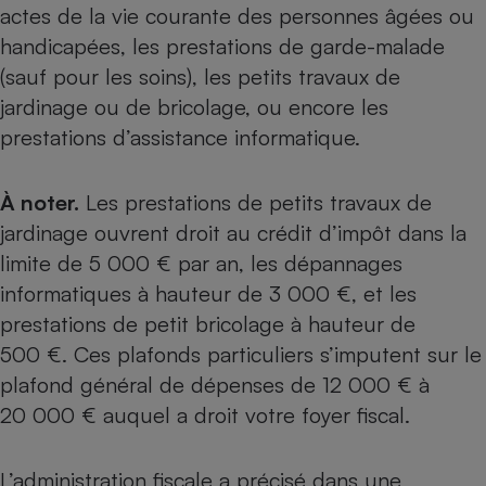
Téléphone mobile -
actes de la vie courante des personnes âgées ou
Smartphone
handicapées, les prestations de garde-malade
Plaque de cuisson à
induction
(sauf pour les soins), les petits travaux de
jardinage ou de bricolage, ou encore les
prestations d’assistance informatique.
Climatiseur -
Ventilateur
À noter.
Les prestations de petits travaux de
jardinage ouvrent droit au crédit d’impôt dans la
Antivirus
limite de 5 000 € par an, les dépannages
Climatiseur -
informatiques à hauteur de 3 000 €, et les
Ventilateur
prestations de petit bricolage à hauteur de
500 €. Ces plafonds particuliers s’imputent sur le
plafond général de dépenses de 12 000 € à
20 000 € auquel a droit votre foyer fiscal.
L’administration fiscale a précisé dans une