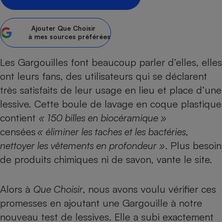
Petit électroménager - U
Complément
Ajouter
Que Choisir
alimentaire
à mes sources préférées
Mutuelle
Assurance emprunteur
Les Gargouilles font beaucoup parler d’elles, elles
ont leurs fans, des utilisateurs qui se déclarent
très satisfaits de leur usage en lieu et place d’une
Matelas
Champagne
lessive. Cette boule de lavage en coque plastique
bouteille
Banque en 
contient
« 150 billes en biocéramique »
Téléviseur
censées
« éliminer les taches et les bactéries,
Antimoustique
nettoyer les vêtements en profondeur »
. Plus besoin
Lave-linge
de produits chimiques ni de savon, vante le site.
Alors à
Que Choisir
, nous avons voulu vérifier ces
Radiateur électrique
promesses en ajoutant une Gargouille à notre
nouveau test de lessives
. Elle a subi exactement