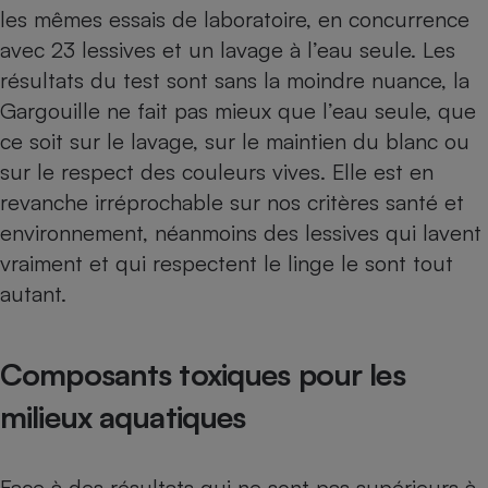
Téléphone mobile -
les mêmes essais de laboratoire, en concurrence
Smartphone
avec 23 lessives et un lavage à l’eau seule. Les
Plaque de cuisson à
induction
résultats du test sont sans la moindre nuance, la
Gargouille ne fait pas mieux que l’eau seule, que
ce soit sur le lavage, sur le maintien du blanc ou
Climatiseur -
sur le respect des couleurs vives. Elle est en
Ventilateur
revanche irréprochable sur nos critères santé et
environnement, néanmoins des lessives qui lavent
Antivirus
vraiment et qui respectent le linge le sont tout
Climatiseur -
autant.
Ventilateur
Composants toxiques pour les
milieux aquatiques
Face à des résultats qui ne sont pas supérieurs à