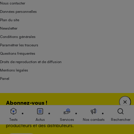
Nous contacter
Données personnelles
Plan du site
Newsletter
Conditions générales
Paramétrer les traceurs
Questions fréquentes
Droits de reproduction et de diffusion
Mentions légales
Panel
Association indépendante de l’État, des syndicats, des producteurs et des
Abonnez-vous !
distributeurs depuis 1951.
Bénéficiez d'une expertise unique tout en soutenant
une association 100 % indépendante de l'Etat, des
Tests
Actus
Services
Nos combats
Rechercher
producteurs et des distributeurs.