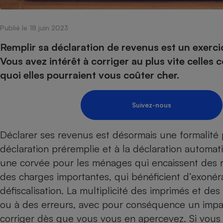
Internet
Publié le 18 juin 2023
Gros électroménager
Téléphonie
Petit électroménager 
Remplir sa déclaration de revenus est un exercic
Complément
Vous avez intérêt à corriger au plus vite celles
alimentaire
Mutuelle
quoi elles pourraient vous coûter cher.
Assurance emprunteu
Suivez-nous
Matelas
Champa
Déclarer ses revenus est désormais une formalité p
boutei
Banque 
déclaration préremplie et à la déclaration automat
Téléviseur
une corvée pour les ménages qui encaissent des 
Antimoustique
Lave-linge
des charges importantes, qui bénéficient d’exonéra
défiscalisation. La multiplicité des imprimés et de
ou à des erreurs, avec pour conséquence un impact
corriger dès que vous vous en apercevez. Si vous