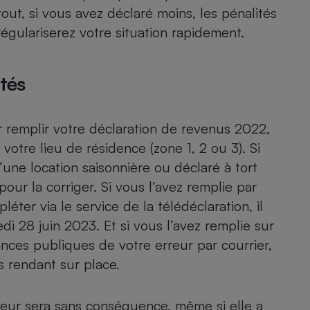
Électricité - Gaz
out, si vous avez déclaré moins, les pénalités
régulariserez votre situation rapidement.
Appareil photo
numérique
Four encastrable
tés
r remplir votre
déclaration de revenus 2022
,
Lessive
 votre lieu de résidence (zone 1, 2 ou 3). Si
une location saisonnière ou déclaré à tort
pour la corriger. Si vous l’avez remplie par
éter via le service de la télédéclaration, il
di 28 juin 2023. Et si vous l’avez remplie sur
Aspirateur
nces publiques de votre erreur par courrier,
s rendant sur place.
rreur sera sans conséquence, même si elle a