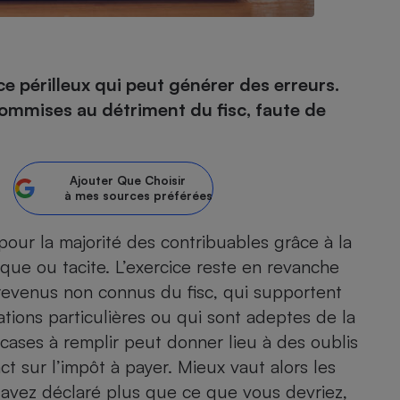
- Ustensile
e périlleux qui peut générer des erreurs.
Foie gras
 commises au détriment du fisc, faute de
Aide auditive
r
Assurance vie
Ajouter
Que Choisir
à mes sources préférées
Poêle à granulés
gne - Comment choisir une
our la majorité des contribuables grâce à la
lle de champagne
en ligne
ique ou tacite. L’exercice reste en revanche
Ordinateur portable
revenus non connus du fisc, qui supportent
Crème solaire
Lave-vaisselle
tions particulières ou qui sont adeptes de la
s cases à remplir peut donner lieu à des oublis
 sur l’impôt à payer. Mieux vaut alors les
 avez déclaré plus que ce que vous devriez,