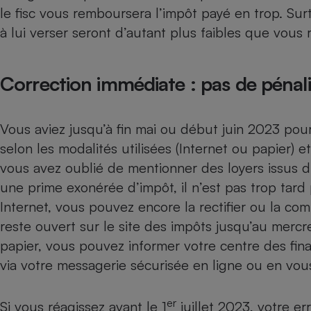
Radiateur électrique
le fisc vous remboursera l’impôt payé en trop. Surt
à lui verser seront d’autant plus faibles que vous 
Téléphone mobile -
Smartphone
Plaque de cuisson à
Correction immédiate : pas de pénali
induction
Vous aviez jusqu’à fin mai ou début juin 2023 pou
Climatiseur -
selon les modalités utilisées (Internet ou papier) et
Ventilateur
vous avez oublié de mentionner des loyers issus d’
une prime exonérée d’impôt, il n’est pas trop tard 
Antivirus
Internet, vous pouvez encore la rectifier ou la compl
reste ouvert sur le site des impôts jusqu’au mercre
Climatiseur -
Ventilateur
papier, vous pouvez informer votre centre des fina
via votre messagerie sécurisée en ligne ou en vou
er
Si vous réagissez avant le 1
juillet 2023, votre e