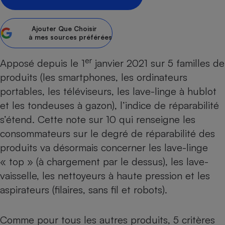
Petit électroménager - U
Complément
Ajouter
Que Choisir
alimentaire
à mes sources préférées
Mutuelle
Assurance emprunteur
er
Apposé depuis le 1
janvier 2021 sur 5 familles de
produits (les
smartphones
, les
ordinateurs
portables
, les
téléviseurs
, les
lave-linge à hublot
Matelas
Champagne
et les
tondeuses à gazon
), l’indice de réparabilité
bouteille
Banque en 
s’étend. Cette note sur 10 qui renseigne les
Téléviseur
consommateurs sur le degré de réparabilité des
Antimoustique
produits va désormais concerner les
lave-linge
Lave-linge
« top
» (à chargement par le dessus), les
lave-
vaisselle
, les
nettoyeurs à haute pression
et les
aspirateurs
(filaires, sans fil et robots).
Radiateur électrique
Comme pour tous les autres produits, 5 critères