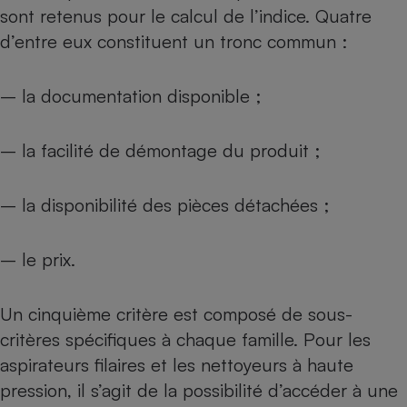
Téléphone mobile -
sont retenus pour le calcul de l’indice. Quatre
Smartphone
d’entre eux constituent un tronc commun :
Plaque de cuisson à
induction
– la documentation disponible ;
Climatiseur -
– la facilité de démontage du produit ;
Ventilateur
– la disponibilité des pièces détachées ;
Antivirus
Climatiseur -
Ventilateur
– le prix.
Un cinquième critère est composé de sous-
critères spécifiques à chaque famille. Pour les
aspirateurs filaires et les nettoyeurs à haute
pression, il s’agit de la possibilité d’accéder à une