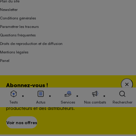
Plan du site
Newsletter
Conditions générales
Paramétrer les traceurs
Questions fréquentes
Droits de reproduction et de diffusion
Mentions légales
Panel
Association indépendante de l’État, des syndicats, des producteurs et des
Abonnez-vous !
distributeurs depuis 1951.
Bénéficiez d'une expertise unique tout en soutenant
une association 100 % indépendante de l'Etat, des
Tests
Actus
Services
Nos combats
Rechercher
producteurs et des distributeurs.
Voir nos offres
S’abonner