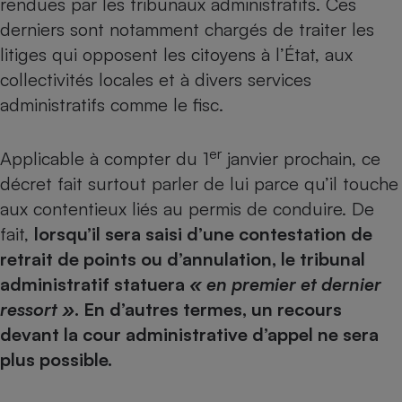
rendues par les tribunaux administratifs. Ces
derniers sont notamment chargés de traiter les
Petit électroménager - U
Complément
litiges qui opposent les citoyens à l’État, aux
alimentaire
Mutuelle
collectivités locales et à divers services
Assurance emprunteur
administratifs comme le fisc.
er
Applicable à compter du 1
janvier prochain, ce
Matelas
Champagne
décret fait surtout parler de lui parce qu’il touche
bouteille
Banque en 
aux contentieux liés au permis de conduire. De
fait,
lorsqu’il sera saisi d’une contestation de
Téléviseur
Antimoustique
retrait de points ou d’annulation, le tribunal
Lave-linge
administratif statuera
« en premier et dernier
ressort »
. En d’autres termes, un recours
devant la cour administrative d’appel ne sera
Radiateur électrique
plus possible.