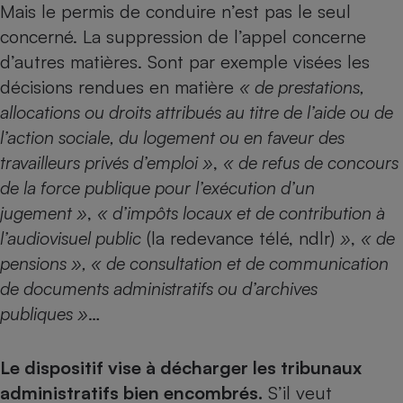
Mais le permis de conduire n’est pas le seul
Téléphone mobile -
Smartphone
concerné. La suppression de l’appel concerne
Plaque de cuisson à
induction
d’autres matières. Sont par exemple visées les
décisions rendues en matière
« de prestations,
allocations ou droits attribués au titre de l’aide ou de
Climatiseur -
l’action sociale, du logement ou en faveur des
Ventilateur
travailleurs privés d’emploi »
,
« de refus de concours
de la force publique pour l’exécution d’un
Antivirus
jugement »
,
« d’impôts locaux et de contribution à
l’audiovisuel public
(la redevance télé, ndlr)
»
,
« de
Climatiseur -
Ventilateur
pensions », « de consultation et de communication
de documents administratifs ou d’archives
publiques »
…
Le dispositif vise à décharger les tribunaux
administratifs bien encombrés.
S’il veut