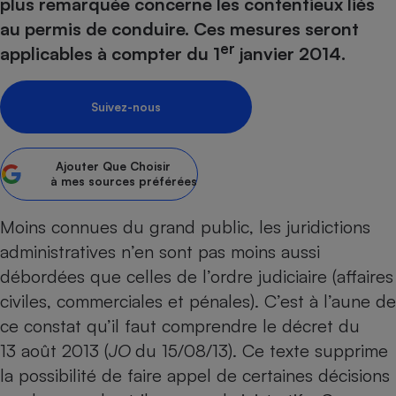
pression
plus remarquée concerne les contentieux liés
Choisir son fioul
Assurance
Sécurité - Hygiène
Circulation routière
au permis de conduire. Ces mesures seront
Choisir son pellet
Crédit immobilier
Banque - Crédit
Contrôle technique - Rép
er
applicables à compter du 1
janvier 2014.
Comparateur assurance emprunteur
Maison de retraite
Epargne - Fiscalité
Comparateu
Pièce détachée
Energie Moins Chère Ensemble
Comparatif réfrigérateur
Comparatif casque audio
Comparatif tondeuse ro
Moto
Suivez-nous
Comparatif plaque à indu
Comparatif barre de son
Comparatif poêle à gran
Supermarché - Drive
Comparatif hotte aspira
Comparatif imprimante m
Comparatif radiateur éle
Ajouter
Que Choisir
Électricité - Gaz
Hygiène - Beauté
à mes sources préférées
Comparatif climatiseur m
Comparatif ordinateur p
Tous les comparateurs
Maladie - Médecine - Mé
Comparatif aspirateur bal
Comparatif ultrabook
Aménagement
Moins connues du grand public, les juridictions
Toutes les cartes interactives
Système de santé - Com
Comparatif aspirateur tr
Comparatif tablette tacti
Supermarché - Drive
Bricolage - Jardinage
administratives n’en sont pas moins aussi
Retraite
Comparatif cafetière au
débordées que celles de l’ordre judiciaire (affaires
Chauffage
Speedtest - Testez le débit de votre
civiles, commerciales et pénales). C’est à l’aune de
Mutuelle
Comparatif robot cuiseu
Image et son
Produit d'entretien
connexion Internet
ce constat qu’il faut comprendre le décret du
Comparatif centrale vap
Comparateur auto
Informatique
Sécurité domestique
13 août 2013 (
JO
du 15/08/13). Ce texte supprime
Internet
la possibilité de faire appel de certaines décisions
Gros électroménager
Téléphonie