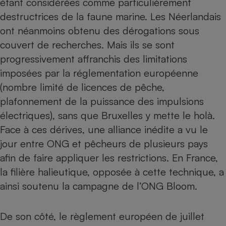
étant considérées comme particulièrement
destructrices de la faune marine. Les Néerlandais
Petit électroménager - U
Complément
ont néanmoins obtenu des dérogations sous
alimentaire
Mutuelle
couvert de recherches. Mais ils se sont
Assurance emprunteur
progressivement affranchis des limitations
imposées par la réglementation européenne
(nombre limité de licences de pêche,
Matelas
plafonnement de la puissance des impulsions
Champagne
bouteille
électriques), sans que Bruxelles y mette le holà.
Banque en 
Face à ces dérives, une alliance inédite a vu le
Téléviseur
jour entre ONG et pêcheurs de plusieurs pays
Antimoustique
Lave-linge
afin de faire appliquer les restrictions. En France,
la filière halieutique, opposée à cette technique, a
ainsi soutenu la campagne de l’ONG Bloom.
Radiateur électrique
De son côté, le règlement européen de juillet