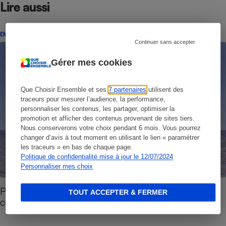
Lire aussi
ENQUÊTE
Continuer sans accepter
Gérer mes cookies
Que Choisir Ensemble et ses
7 partenaires
utilisent des
traceurs pour mesurer l’audience, la performance,
personnaliser les contenus, les partager, optimiser la
promotion et afficher des contenus provenant de sites tiers.
Nous conserverons votre choix pendant 6 mois. Vous pourrez
changer d’avis à tout moment en utilisant le lien « paramétrer
les traceurs » en bas de chaque page.
Politique de confidentialité mise à jour le 12/07/2024
Personnaliser mes choix
Pêche durable - Manger des poissons en bonne
TOUT ACCEPTER & FERMER
conscience