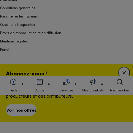
Conditions générales
Paramétrer les traceurs
Questions fréquentes
Droits de reproduction et de diffusion
Mentions légales
Panel
Association indépendante de l’État, des syndicats, des producteurs et des
Abonnez-vous !
distributeurs depuis 1951.
Bénéficiez d'une expertise unique tout en soutenant
une association 100 % indépendante de l'Etat, des
Tests
Actus
Services
Nos combats
Rechercher
producteurs et des distributeurs.
Voir nos offres
S’abonner