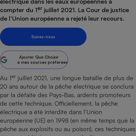
pression
électrique dans les eaux européennes à
Choisir son fioul
Assurance
Sécurité - Hygiène
Circulation routière
er
compter du 1
juillet 2021. La Cour de justice
Choisir son pellet
Crédit immobilier
Banque - Crédit
Contrôle technique - Rép
de l’Union européenne a rejeté leur recours.
Comparateur assurance emprunteur
Maison de retraite
Epargne - Fiscalité
Comparateu
Pièce détachée
Energie Moins Chère Ensemble
Comparatif réfrigérateur
Comparatif casque audio
Comparatif tondeuse ro
Moto
Suivez-nous
Comparatif plaque à indu
Comparatif barre de son
Comparatif poêle à gran
Supermarché - Drive
Comparatif hotte aspira
Comparatif imprimante m
Comparatif radiateur éle
Ajouter
Que Choisir
Électricité - Gaz
Hygiène - Beauté
à mes sources préférées
Comparatif climatiseur m
Comparatif ordinateur p
Tous les comparateurs
Maladie - Médecine - Mé
Comparatif aspirateur bal
Comparatif ultrabook
Aménagement
er
Au 1
juillet 2021, une longue bataille de plus de
Toutes les cartes interactives
Système de santé - Com
Comparatif aspirateur tr
Comparatif tablette tacti
Supermarché - Drive
Bricolage - Jardinage
20 ans autour de la pêche électrique se conclura
Retraite
Comparatif cafetière au
par la défaite des Pays-Bas, ardents promoteurs
Chauffage
Speedtest - Testez le débit de votre
de cette technique. Officiellement, la pêche
Mutuelle
Comparatif robot cuiseu
Image et son
Produit d'entretien
connexion Internet
électrique a été interdite dans l’Union
Comparatif centrale vap
Comparateur auto
Informatique
Sécurité domestique
européenne (UE) en 1998 (en même temps que la
Internet
pêche aux explosifs ou au poison), ces techniques
Gros électroménager
Téléphonie