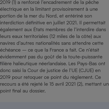
2019 (1) a renforcé l’encadrement de la pêche
Téléphone mobile -
Smartphone
électrique en la limitant provisoirement à une
Plaque de cuisson à
induction
portion de la mer du Nord, et entériné son
interdiction définitive en juillet 2021. Il permettait
également aux États membres de l’interdire dans
leurs eaux territoriales (12 miles de la côte) aux
Climatiseur -
Ventilateur
navires d’autres nationalités sans attendre cette
échéance – ce que la France a fait. Ce n’était
Antivirus
évidemment pas du goût de la toute-puissante
filière halieutique néerlandaise. Les Pays-Bas ont
Climatiseur -
Ventilateur
donc saisi la Cour de justice de l’UE (CJUE) en
2019 pour retoquer ce point du règlement. Ce
recours a été rejeté le 15 avril 2021 (2), mettant un
point final au dossier.