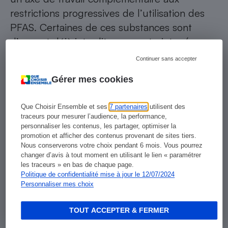
restrictions progressives de l’utilisation des
PFAS. Certaines de ces substances sont
d’ores et déjà interdites ou restreintes (avec
des dérogations limitées à certaines
Continuer sans accepter
applications) au niveau international en raison
Gérer mes cookies
de leur dangerosité avérée : le PFOS depuis
2009, le PFOA en 2020 et le PFHxS en
Que Choisir Ensemble et ses
7 partenaires
utilisent des
2022.
traceurs pour mesurer l’audience, la performance,
personnaliser les contenus, les partager, optimiser la
promotion et afficher des contenus provenant de sites tiers.
De nouvelles restrictions sont dans les
Nous conserverons votre choix pendant 6 mois. Vous pourrez
tuyaux. En France notamment, où une loi
changer d’avis à tout moment en utilisant le lien « paramétrer
les traceurs » en bas de chaque page.
adoptée en février dernier
interdira dès 2026
Politique de confidentialité mise à jour le 12/07/2024
les produits contenants des PFAS
, quels
Personnaliser mes choix
qu’ils soient, dans les secteurs des
TOUT ACCEPTER & FERMER
cosmétiques, des farts (revêtements de ski),