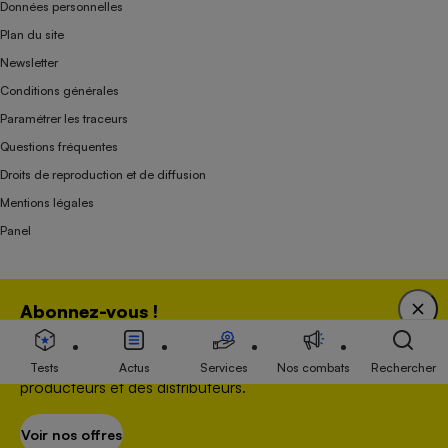
Données personnelles
Plan du site
Newsletter
Conditions générales
Paramétrer les traceurs
Questions fréquentes
Droits de reproduction et de diffusion
Mentions légales
Panel
Association indépendante de l’État, des syndicats, des producteurs et des
Abonnez-vous !
distributeurs depuis 1951.
Bénéficiez d'une expertise unique tout en soutenant
une association 100 % indépendante de l'Etat, des
Tests
Actus
Services
Nos combats
Rechercher
producteurs et des distributeurs.
Voir nos offres
S’abonner