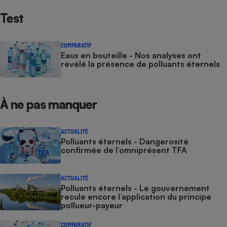
Test
COMPARATIF
Eaux en bouteille - Nos analyses ont
révélé la présence de polluants éternels
À ne pas manquer
ACTUALITÉ
Polluants éternels - Dangerosité
confirmée de l’omniprésent TFA
ACTUALITÉ
Polluants éternels - Le gouvernement
recule encore l’application du principe
pollueur-payeur
COMPARATIF