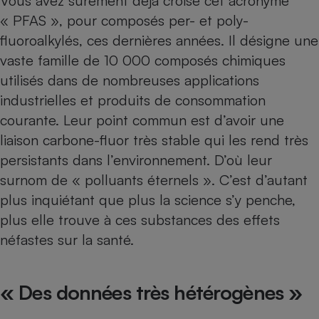
Vous avez sûrement déjà croisé cet acronyme
Téléphone mobile -
« PFAS », pour composés per- et poly-
Smartphone
Plaque de cuisson à
fluoroalkylés, ces dernières années. Il désigne une
induction
vaste famille de 10 000 composés chimiques
utilisés dans
de nombreuses applications
industrielles et produits de consommation
Climatiseur -
Ventilateur
courante
. Leur point commun est d’avoir une
liaison carbone-fluor très stable qui les rend très
persistants dans l’environnement. D’où leur
Antivirus
surnom de « polluants éternels ». C’est d’autant
Climatiseur -
plus inquiétant que plus la science s’y penche,
Ventilateur
plus elle trouve à ces substances des effets
néfastes sur la santé.
« Des données très hétérogènes »