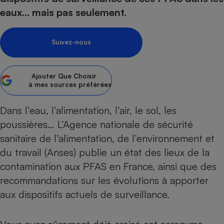
eaux… mais pas seulement.
Petit électroménager - U
Complément
alimentaire
Mutuelle
Suivez-nous
Assurance emprunteur
Ajouter
Que Choisir
à mes sources préférées
Matelas
Champagne
bouteille
Dans l’eau, l’alimentation, l’air, le sol, les
Banque en 
poussières… L’Agence nationale de sécurité
Téléviseur
sanitaire de l’alimentation, de l’environnement et
Antimoustique
Lave-linge
du travail (Anses) publie un état des lieux de la
contamination aux
PFAS
en France, ainsi que des
recommandations sur les évolutions à apporter
aux dispositifs actuels de surveillance.
Radiateur électrique