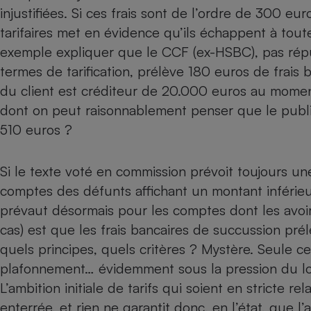
Radiateur électrique
injustifiées. Si ces frais sont de l’ordre de 300 e
tarifaires met en évidence qu’ils échappent à to
exemple expliquer que le CCF (ex-HSBC), pas répu
Téléphone mobile -
Smartphone
termes de tarification, prélève 180 euros de frais
Plaque de cuisson à
induction
du client est créditeur de 20.000 euros au mome
dont on peut raisonnablement penser que le publi
510 euros ?
Climatiseur -
Ventilateur
Si le texte voté en commission prévoit toujours une
comptes des défunts affichant un montant inférieu
Antivirus
prévaut désormais pour les comptes dont les avoir
Climatiseur -
cas) est que les frais bancaires de succussion pré
Ventilateur
quels principes, quels critères ? Mystère. Seule ce
plafonnement… évidemment sous la pression du lobb
L’ambition initiale de tarifs qui soient en stricte re
enterrée, et rien ne garantit donc, en l’état, que 