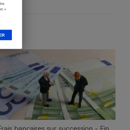
tre
en «
ER
CTUALITÉ
Frais bancaires sur succession - Fin