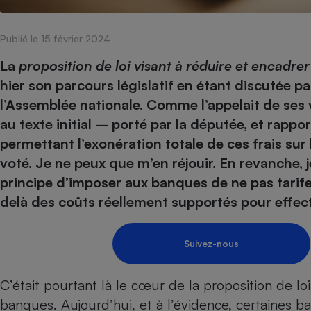
Internet
Publié le 15 février 2024
Gros électroménager
Téléphonie
Petit électroménager 
La
proposition de loi visant à réduire et encadrer
Complément
hier son parcours législatif en étant discutée p
alimentaire
Mutuelle
l’Assemblée nationale.
Comme l’appelait de ses 
Assurance emprunteu
au texte initial – porté par la députée, et rapp
permettant l’exonération totale de ces frais su
voté. Je ne peux que m’en réjouir. En revanche, 
Matelas
principe d’imposer aux banques de ne pas tarif
Champa
boutei
delà des coûts réellement supportés pour effect
Banque 
Téléviseur
Antimoustique
Lave-linge
Suivez-nous
C’était pourtant là le cœur de la proposition de lo
banques. Aujourd’hui, et à l’évidence, certaines 