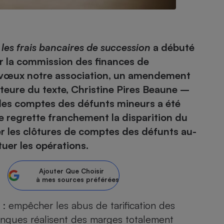
- Ustensile
 les frais bancaires de succession
a débuté
Foie gras
ar la commission des finances de
Aide auditive
vœux notre association
, un amendement
r
Assurance vie
orteure du texte, Christine Pires Beaune –
r les comptes des défunts mineurs a été
je regrette franchement la disparition du
Poêle à granulés
er les clôtures de comptes des défunts au-
gne - Comment choisir une
lle de champagne
uer les opérations.
en ligne
Ordinateur portable
Ajouter
Crème solaire
Que Choisir
Lave-vaisselle
à mes sources préférées
i : empêcher les abus de tarification des
banques réalisent des marges totalement