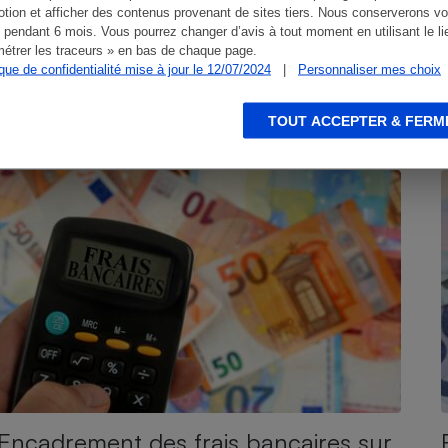
tion et afficher des contenus provenant de sites tiers. Nous conserverons vo
 pendant 6 mois. Vous pourrez changer d’avis à tout moment en utilisant le li
étrer les traceurs » en bas de chaque page.
ique de confidentialité mise à jour le 12/07/2024
|
Personnaliser mes choix
TOUT ACCEPTER & FERM
BILLET DE LA PRÉSIDENTE
A
Encadrement des frais bancaires sur