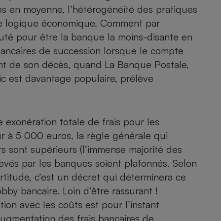
Électricité - Gaz
uros en moyenne, l’hétérogénéité des pratiques
ute logique économique. Comment par
té pour être la banque la moins-disante en
Appareil photo
numérique
 bancaires de succession lorsque le compte
Four encastrable
nt de son décès, quand La Banque Postale,
c est davantage populaire, prélève
Lessive
 exonération totale de frais pour les
r à 5 000 euros, la règle générale qui
s sont supérieurs (l’immense majorité des
Aspirateur
levés par les banques soient plafonnés. Selon
rtitude, c’est un décret qui déterminera ce
y bancaire. Loin d’être rassurant !
lation avec les coûts est pour l’instant
l’augmentation des frais bancaires de