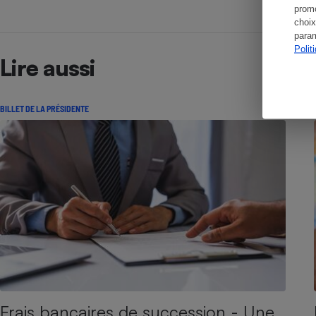
promo
choix
param
Polit
Lire aussi
BILLET DE LA PRÉSIDENTE
Frais bancaires de succession - Une