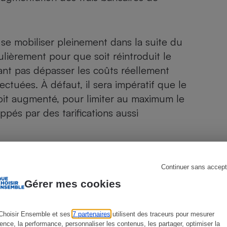
e mobiliser pleinement dans la suite du
s
Réfrigérateur
culièrement pour que soit réintroduit le
ant pas dépasser les coûts réellement
ctuées. À défaut, il sera impératif que le
soit augmenté, pour limiter au maximum le
és par des tarifications aussi
Continuer sans accept
Gérer mes cookies
Choisir Ensemble et ses
7 partenaires
utilisent des traceurs pour mesurer
ience, la performance, personnaliser les contenus, les partager, optimiser la