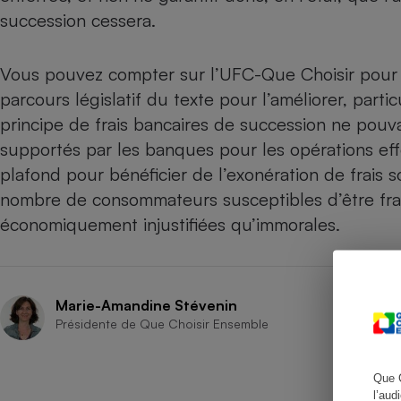
succession cessera.
Vous pouvez compter sur l’UFC-Que Choisir pour s
Cafetière à expresso
parcours législatif du texte pour l’améliorer, parti
principe de frais bancaires de succession ne pouv
supportés par les banques pour les opérations effe
plafond pour bénéficier de l’exonération de frais 
nombre de consommateurs susceptibles d’être frapp
économiquement injustifiées qu’immorales.
Robot ménager
Marie-Amandine Stévenin
Présidente de Que Choisir Ensemble
Que 
l’aud