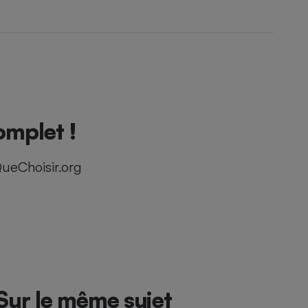
omplet !
ueChoisir.org
Sur le même sujet