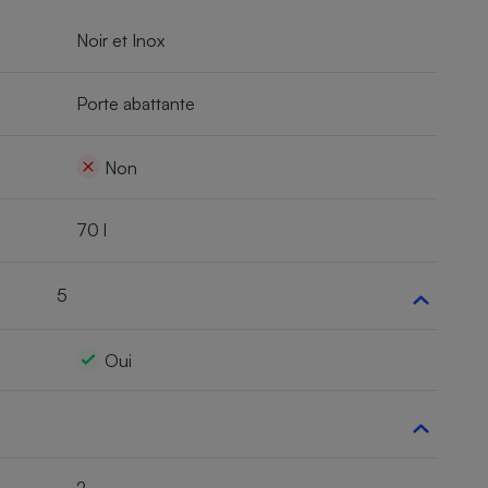
Noir et Inox
Porte abattante
Non
70 l
5
Oui