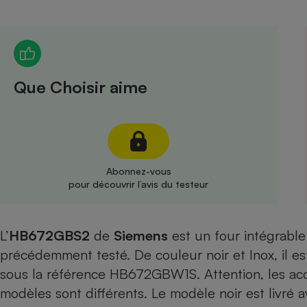
Radiateur électrique
Téléphone mobile -
Smartphone
Plaque de cuisson à
Que Choisir aime
induction
Climatiseur -
Ventilateur
Abonnez-vous
pour découvrir l’avis du testeur
Antivirus
Climatiseur -
L’
HB672GBS2
de
Siemens
est un four intégrable
Ventilateur
précédemment testé
. De couleur noir et Inox, il 
sous la référence HB672GBW1S. Attention, les acce
modèles sont différents. Le modèle noir est livré av