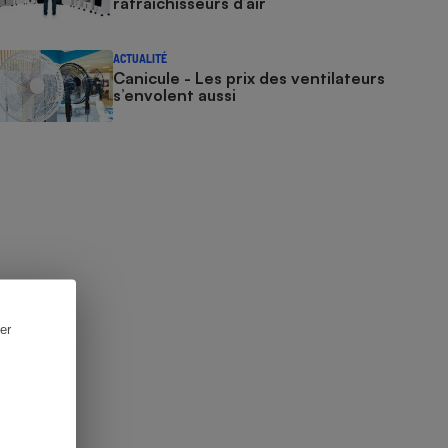
rafraîchisseurs d’air
ACTUALITÉ
Canicule - Les prix des ventilateurs
s’envolent aussi
er