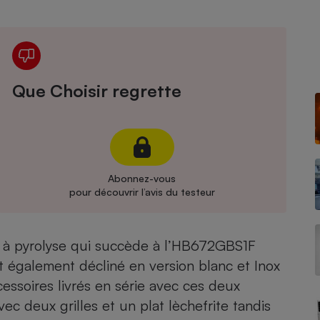
Électricité - Gaz
Appareil photo
numérique
Four encastrable
Que Choisir regrette
Lessive
Abonnez-vous
pour découvrir l’avis du testeur
Aspirateur
 à pyrolyse qui succède à l’
HB672GBS1F
est également décliné en version blanc et Inox
ssoires livrés en série avec ces deux
ec deux grilles et un plat lèchefrite tandis