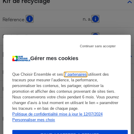
Kit de recyclage
n. a.
Référence
Prix indicatif
n. a.
Continuer sans accepter
Filtres à charbon
Gérer mes cookies
Indicateur de saturation
Oui
Que Choisir Ensemble et ses
7 partenaires
utilisent des
traceurs pour mesurer l’audience, la performance,
personnaliser les contenus, les partager, optimiser la
Livrés de série
Oui
promotion et afficher des contenus provenant de sites tiers.
Nous conserverons votre choix pendant 6 mois. Vous pourrez
changer d’avis à tout moment en utilisant le lien « paramétrer
Non indiqué
les traceurs » en bas de chaque page.
(probablement Elica
Politique de confidentialité mise à jour le 12/07/2024
Référence
mod57 -
Personnaliser mes choix
CFC0038668 - à
confirmer)