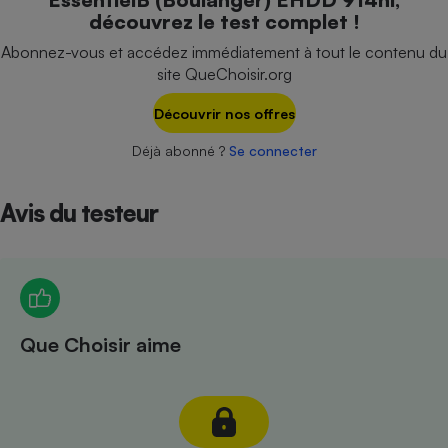
Téléphone mobile -
découvrez le test complet !
Smartphone
Plaque de cuisson à
Abonnez-vous et accédez immédiatement à tout le contenu du
induction
site QueChoisir.org
Découvrir nos offres
Climatiseur -
Déjà abonné ?
Se connecter
Ventilateur
Avis du testeur
Antivirus
Climatiseur -
Ventilateur
Que Choisir aime