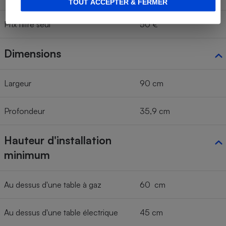
TOUT ACCEPTER & FERMER
Prix filtre seul
50 €
Dimensions
Largeur
90 cm
Profondeur
35,9 cm
Hauteur d'installation
minimum
Au dessus d'une table à gaz
60 cm
Au dessus d'une table électrique
45 cm