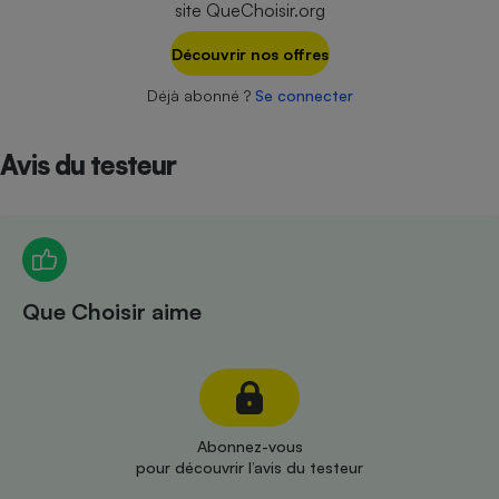
site QueChoisir.org
Téléphone mobile -
Smartphone
Plaque de cuisson à
Découvrir nos offres
induction
Déjà abonné ?
Se connecter
Avis du testeur
Climatiseur -
Ventilateur
Antivirus
Climatiseur -
Que Choisir aime
Ventilateur
Abonnez-vous
pour découvrir l’avis du testeur