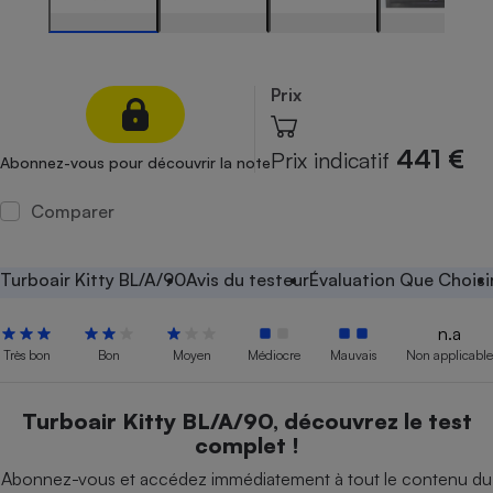
Petit électroménager - U
Complément
alimentaire
Mutuelle
Prix
Assurance emprunteur
441 €
Prix indicatif
Abonnez-vous pour découvrir la note
Comparer
Matelas
Champagne
bouteille
Banque en 
Turboair Kitty BL/A/90
Avis du testeur
Évaluation Que Choisi
Téléviseur
Antimoustique
Lave-linge
n.a
Très bon
Bon
Moyen
Médiocre
Mauvais
Non applicable
Turboair Kitty BL/A/90, découvrez le test
Radiateur électrique
complet !
Abonnez-vous et accédez immédiatement à tout le contenu du