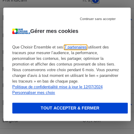
Filtres à charbon
Continuer sans accepter
Gérer mes cookies
Indicateur de saturation
Non
Que Choisir Ensemble et ses
7 partenaires
utilisent des
Livrés de série
Non
traceurs pour mesurer l’audience, la performance,
personnaliser les contenus, les partager, optimiser la
promotion et afficher des contenus provenant de sites tiers.
Référence
CFC0038668
Nous conserverons votre choix pendant 6 mois. Vous pourrez
changer d’avis à tout moment en utilisant le lien « paramétrer
les traceurs » en bas de chaque page.
Prix filtre seul
42 €
Politique de confidentialité mise à jour le 12/07/2024
Personnaliser mes choix
Dimensions
TOUT ACCEPTER & FERMER
Largeur
89,9 cm