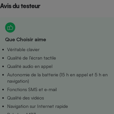
Avis du testeur
Petit électroménager - U
Complément
alimentaire
Mutuelle
Assurance emprunteur
Que Choisir aime
Matelas
Véritable clavier
Champagne
bouteille
Qualité de l’écran tactile
Banque en 
Téléviseur
Qualité audio en appel
Antimoustique
Lave-linge
Autonomie de la batterie (15 h en appel et 5 h en
navigation)
Fonctions SMS et e-mail
Qualité des vidéos
Radiateur électrique
Navigation sur Internet rapide