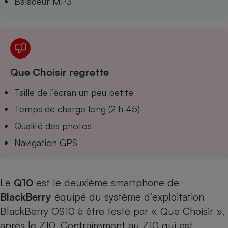
Baladeur MP3
Téléphone mobile -
Smartphone
Plaque de cuisson à
induction
Que Choisir regrette
Climatiseur -
Ventilateur
Taille de l’écran un peu petite
Temps de charge long (2 h 45)
Antivirus
Qualité des photos
Climatiseur -
Navigation GPS
Ventilateur
Le
Q10
est le deuxième smartphone de
BlackBerry
équipé du système d’exploitation
BlackBerry OS10 à être testé par « Que Choisir »,
après le
Z10
. Contrairement au Z10 qui est