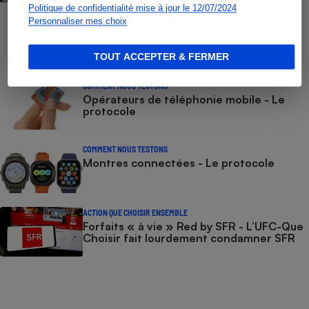
Politique de confidentialité mise à jour le 12/07/2024
Personnaliser mes choix
COMMENT NOUS TESTONS
Smartphones - Le protocole
TOUT ACCEPTER & FERMER
COMMENT NOUS TESTONS
Opérateurs de téléphonie mobile - Le
protocole
COMMENT NOUS TESTONS
Montres connectées - Le protocole
ACTION QUE CHOISIR ENSEMBLE
Forfaits « à vie » Red by SFR - L’UFC-Que
Choisir fait lourdement condamner SFR