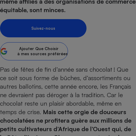
pression
même affiliés à des organisations de commerce
Choisir son fioul
Assurance
Sécurité - Hygiène
Circulation routière
équitable, sont minces.
Choisir son pellet
Crédit immobilier
Banque - Crédit
Contrôle technique - Rép
Comparateur assurance emprunteur
Maison de retraite
Epargne - Fiscalité
Comparateu
Pièce détachée
Suivez-nous
Energie Moins Chère Ensemble
Comparatif réfrigérateur
Comparatif casque audio
Comparatif tondeuse ro
Moto
Comparatif plaque à indu
Comparatif barre de son
Comparatif poêle à gran
Supermarché - Drive
Ajouter
Que Choisir
Comparatif hotte aspira
Comparatif imprimante m
Comparatif radiateur éle
à mes sources préférées
Électricité - Gaz
Hygiène - Beauté
Comparatif climatiseur m
Comparatif ordinateur p
Pas de fêtes de fin d’année sans chocolat ! Que
Tous les comparateurs
Maladie - Médecine - Mé
Comparatif aspirateur bal
Comparatif ultrabook
Aménagement
ce soit sous forme de bûches, d’assortiments ou
Toutes les cartes interactives
Système de santé - Com
Comparatif aspirateur tr
Comparatif tablette tacti
Supermarché - Drive
Bricolage - Jardinage
autres ballotins, cette année encore, les Français
Retraite
Comparatif cafetière au
ne devraient pas déroger à la tradition. Car le
Chauffage
Speedtest - Testez le débit de votre
chocolat reste un plaisir abordable, même en
Mutuelle
Comparatif robot cuiseu
Image et son
Produit d'entretien
connexion Internet
temps de crise.
Mais cette orgie de douceurs
Comparatif centrale vap
Comparateur auto
Informatique
Sécurité domestique
chocolatées ne profitera guère aux millions de
Internet
petits cultivateurs d’Afrique de l’Ouest qui, de
Gros électroménager
Téléphonie