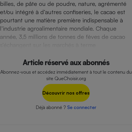
billes, de pâte ou de poudre, nature, agrémenté
Téléphone mobile -
Smartphone
et/ou intégré à d’autres confiseries, le cacao est
Plaque de cuisson à
induction
pourtant une matière première indispensable à
l’industrie agroalimentaire mondiale. Chaque
année, 3,5 millions de tonnes de fèves de cacao
Climatiseur -
s’échangent sur les marchés à terme
Ventilateur
Article réservé aux abonnés
Antivirus
Abonnez-vous et accédez immédiatement à tout le contenu du
Climatiseur -
site QueChoisir.org
Ventilateur
Découvrir nos offres
Déjà abonné ?
Se connecter