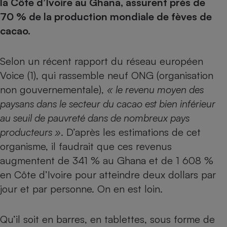
la Côte d’Ivoire au Ghana, assurent près de
70 % de la production mondiale de fèves de
Petit électroménager - U
Complément
cacao.
alimentaire
Mutuelle
Assurance emprunteur
Selon un récent rapport du réseau européen
Voice (1), qui rassemble neuf ONG (organisation
non gouvernementale),
« le revenu moyen des
Matelas
Champagne
paysans dans le secteur du cacao est bien inférieur
bouteille
Banque en 
au seuil de pauvreté dans de nombreux pays
producteurs »
. D’après les estimations de cet
Téléviseur
Antimoustique
organisme, il faudrait que ces revenus
Lave-linge
augmentent de 341 % au Ghana et de 1 608 %
en Côte d’Ivoire pour atteindre deux dollars par
jour et par personne. On en est loin.
Radiateur électrique
Qu’il soit en barres, en tablettes, sous forme de