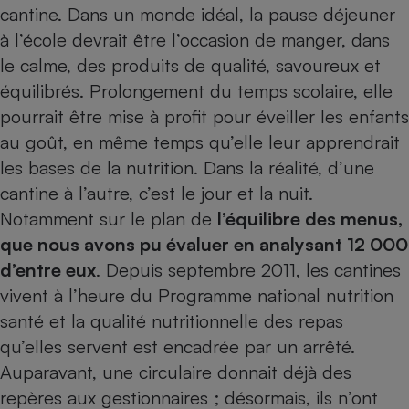
cantine. Dans un monde idéal, la pause déjeuner
Petit électroménager - U
à l’école devrait être l’occasion de manger, dans
Complément
alimentaire
le calme, des produits de qualité, savoureux et
Mutuelle
Assurance emprunteur
équilibrés. Prolongement du temps scolaire, elle
pourrait être mise à profit pour éveiller les enfants
au goût, en même temps qu’elle leur apprendrait
les bases de la nutrition. Dans la réalité, d’une
Matelas
Champagne
cantine à l’autre, c’est le jour et la nuit.
bouteille
Banque en 
Notamment sur le plan de
l’équilibre des menus,
Téléviseur
que nous avons pu évaluer en analysant 12 000
Antimoustique
Lave-linge
d’entre eux
. Depuis septembre 2011, les cantines
vivent à l’heure du Programme national nutrition
santé et la qualité nutritionnelle des repas
qu’elles servent est encadrée par un arrêté.
Radiateur électrique
Auparavant, une circulaire donnait déjà des
repères aux gestionnaires ; désormais, ils n’ont