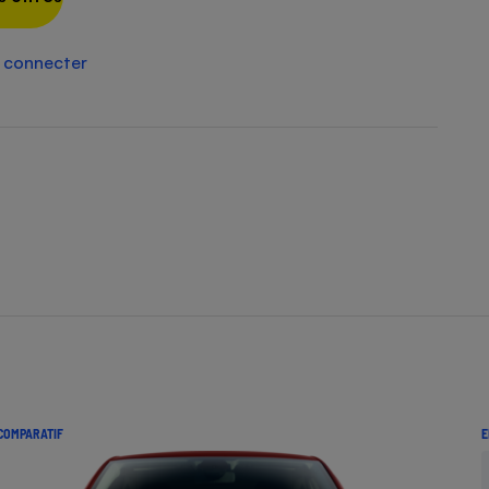
Électricité - Gaz
 connecter
Appareil photo
numérique
Four encastrable
Lessive
Aspirateur
COMPARATIF
E