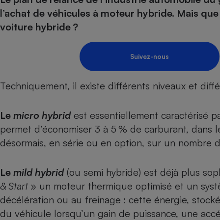
Energie
Nutrition
Assurance auto
l’achat de véhicules à moteur hybride. Mais que
-nous ?
Produit alimentaire
Carburant
Compar
Compar
Compar
Compar
voiture hybride ?
pressi
Choisir son fioul
Assurance
Sécurité - Hygiène
Circulation routière
Choisir son pellet
Banque - Crédit
Crédit immobilier
Contrôle technique - 
Suivez-nous
Comparateur assurance emprunteur
Epargne - Fiscalité
Maison de retraite
Compara
Pièce détachée
Energie Moins Chère Ensemble
Comparatif réfrigérat
Comparatif casque au
Comparatif tondeuse
Techniquement, il existe différents niveaux et diffé
Moto
Comparatif plaque à i
Comparatif barre de 
Comparatif poêle à g
Supermarché - Drive
Le
micro hybrid
est essentiellement caractérisé p
Comparatif hotte asp
Comparatif imprimant
Comparatif radiateur 
Électricité - Gaz
permet d’économiser 3 à 5 % de carburant, dans le 
Hygiène - Beauté
Comparatif climatiseu
Comparatif ordinateu
désormais, en série ou en option, sur un nombre 
Tous les comparateurs
Maladie - Médecine -
Comparatif aspirateur
Comparatif ultrabook
Aménagement
Toutes les cartes interactives
Système de santé - C
Comparatif aspirateur
Comparatif tablette ta
Supermarché - Drive
Bricolage - Jardinage
Le
mild hybrid
(ou semi hybride) est déjà plus sop
Retraite
Comparatif cafetière
Chauffage
& Start
» un moteur thermique optimisé et un systè
Speedtest - Testez le débit de votre
Mutuelle
Comparatif robot cui
décélération ou au freinage : cette énergie, stocké
Image et son
Produit d'entretien
connexion Internet
du véhicule lorsqu’un gain de puissance, une accél
Comparatif centrale 
Comparateur auto
Informatique
Sécurité domestique