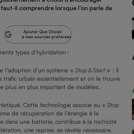
 faut-il comprendre lorsque l’on parle de
atif sèche-linge
atif smartphone
atif nettoyeur haute
ateur mutuelle
on
Réparation
Ajouter
Que Choisir
à mes sources préférées
Obsèques - Pompes
teur des devis d’opticiens
funèbres
eur-congélateur
dio
 robot
rents types d’hybridation :
nduction
son
ranulés
ar l’adoption d’un système «
Stop & Start
» : il
irante
e multifonction
électrique
Panneaux
trafic urbain essentiellement et on le trouve
r mobile
r portable
photovoltaïques
de plus en plus important de modèles.
 Médicament
 balai
omplémentaire santé
 traîneau
ctile
Circuits courts et
histiqué. Cette technologie associe au «
Stop
alimentation locale
Puériculture - Produit
 automatique
pour bébé
me de récupération de l’énergie à la
Banque en ligne
seur
e dans une batterie, contribue à la motricité
ération, une reprise, se révèle nécessaire.
vapeur