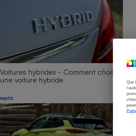
Cafetière à expresso
Voitures hybrides - Comment choisir
une voiture hybride
Que 
l’aud
Robot ménager
promo
ENQUÊTE
choix
param
Polit