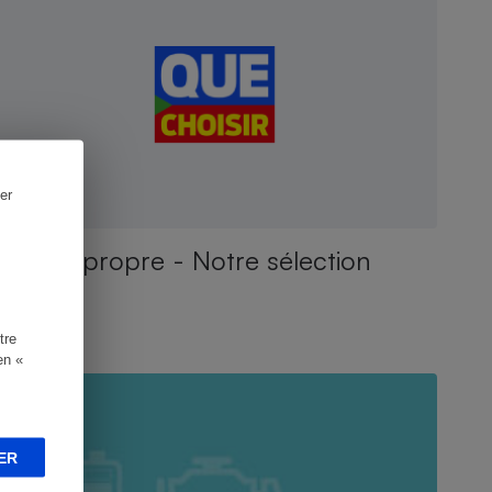
er
Voiture propre - Notre sélection
tre
CTUALITÉ
en «
ER