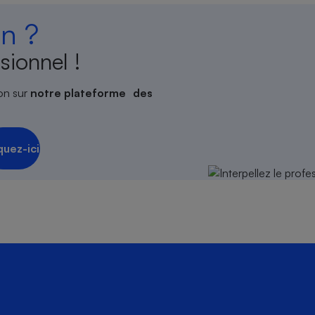
n ?
sionnel !
on sur
notre plateforme des
quez-ici