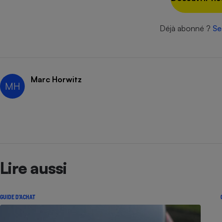
Radiateur électrique
Déjà abonné ?
Se
Téléphone mobile -
Smartphone
Plaque de cuisson à
induction
Marc Horwitz
MH
Climatiseur -
Ventilateur
Antivirus
Climatiseur -
Lire aussi
Ventilateur
GUIDE D'ACHAT