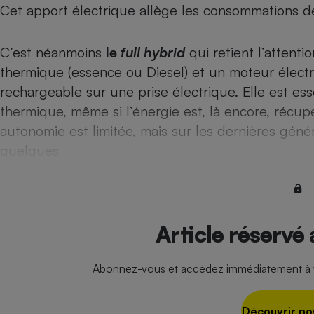
Cet apport électrique allège les consommations d
Internet
Gros électroménager
Téléphonie
C’est néanmoins
le
full hybrid
qui retient l’attent
Petit électroménager 
thermique (essence ou Diesel) et un moteur électr
Complément
alimentaire
rechargeable sur une prise électrique. Elle est es
Mutuelle
Assurance emprunteu
thermique, même si l’énergie est, là encore, récup
autonomie est limitée, mais sur les dernières génér
quelques
Matelas
Champa
boutei
Banque 
Téléviseur
Article réservé
Antimoustique
Lave-linge
Abonnez-vous et accédez immédiatement à to
Découvrir no