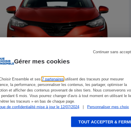
s
Réfrigérateur
Continuer sans accept
Gérer mes cookies
Voitures d'occasion
Choisir Ensemble et ses
7 partenaires
utilisent des traceurs pour mesurer
ience, la performance, personnaliser les contenus, les partager, optimiser la
tion et afficher des contenus provenant de sites tiers. Nous conserverons vo
ENQUÊTE
A
 pendant 6 mois. Vous pourrez changer d’avis à tout moment en utilisant le li
étrer les traceurs » en bas de chaque page.
ique de confidentialité mise à jour le 12/07/2024
|
Personnaliser mes choix
TOUT ACCEPTER & FERM