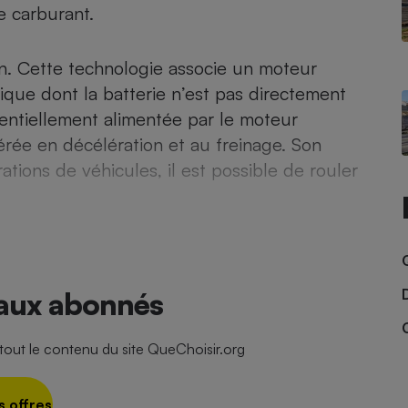
e carburant.
ion. Cette technologie associe un moteur
- Ustensile
ique dont la batterie n’est pas directement
Foie gras
sentiellement alimentée par le moteur
Aide auditive
r
Assurance vie
érée en décélération et au freinage. Son
ations de véhicules, il est possible de rouler
Poêle à granulés
gne - Comment choisir une
lle de champagne
en ligne
Ordinateur portable
 aux abonnés
Crème solaire
Lave-vaisselle
ut le contenu du site QueChoisir.org
s offres