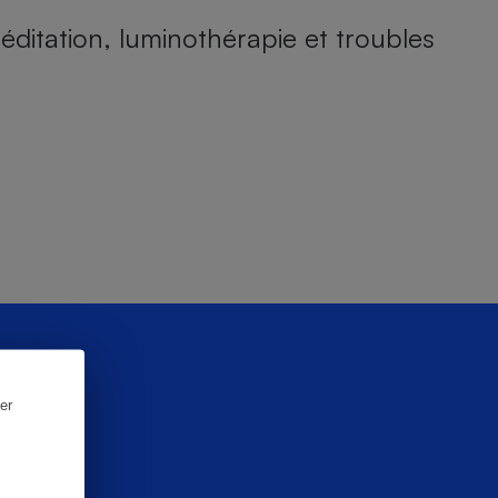
éditation, luminothérapie et troubles
er