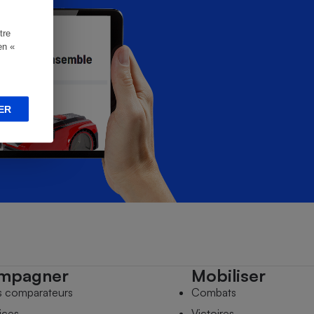
tre
en «
ER
mpagner
Mobiliser
s comparateurs
Combats
ices
Victoires