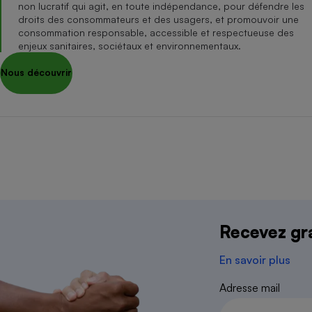
Radiateur électrique
non lucratif qui agit, en toute indépendance, pour défendre les
droits des consommateurs et des usagers, et promouvoir une
consommation responsable, accessible et respectueuse des
enjeux sanitaires, sociétaux et environnementaux.
Téléphone mobile -
Smartphone
Plaque de cuisson à
Nous découvrir
induction
Climatiseur -
Ventilateur
Antivirus
Nous contacter
Données pe
Climatiseur -
Recevez gra
Ventilateur
Association i
En savoir plus
Adresse mail