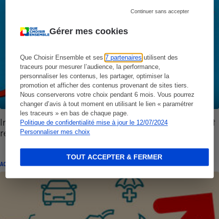
Continuer sans accepter
Gérer mes cookies
Que Choisir Ensemble et ses
7 partenaires
utilisent des
traceurs pour mesurer l’audience, la performance,
personnaliser les contenus, les partager, optimiser la
promotion et afficher des contenus provenant de sites tiers.
Nous conserverons votre choix pendant 6 mois. Vous pourrez
changer d’avis à tout moment en utilisant le lien « paramétrer
les traceurs » en bas de chaque page.
Inflation - Pourquoi les prix alimentaires devraient
Politique de confidentialité mise à jour le 12/07/2024
repartir à la hausse
Personnaliser mes choix
TOUT ACCEPTER & FERMER
ACTUALITÉ