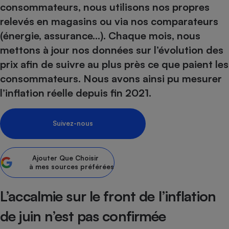
consommateurs, nous utilisons nos propres
Petit électroménager - U
relevés en magasins ou via nos comparateurs
Complément
alimentaire
(énergie, assurance…). Chaque mois, nous
Mutuelle
Assurance emprunteur
mettons à jour nos données sur l’évolution des
prix afin de suivre au plus près ce que paient les
consommateurs. Nous avons ainsi pu mesurer
l’inflation réelle depuis fin 2021.
Matelas
Champagne
bouteille
Banque en 
Suivez-nous
Téléviseur
Antimoustique
Lave-linge
Ajouter
Que Choisir
à mes sources préférées
L’accalmie sur le front de l’inflation
Radiateur électrique
de juin n’est pas confirmée