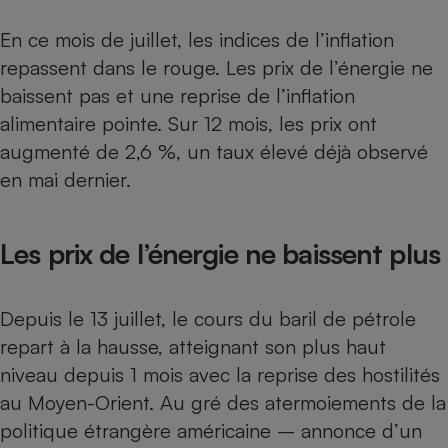
Téléphone mobile -
Smartphone
En ce mois de juillet, les indices de l’inflation
Plaque de cuisson à
induction
repassent dans le rouge. Les prix de l’énergie ne
baissent pas et une reprise de l’inflation
alimentaire pointe. Sur 12 mois, les prix ont
Climatiseur -
augmenté de 2,6 %, un taux élevé déjà observé
Ventilateur
en mai dernier.
Antivirus
Les prix de l’énergie ne baissent plus
Climatiseur -
Ventilateur
Depuis le 13 juillet, le cours du baril de pétrole
repart à la hausse, atteignant son plus haut
niveau depuis 1 mois avec la reprise des hostilités
au Moyen-Orient. Au gré des atermoiements de la
politique étrangère américaine – annonce d’un