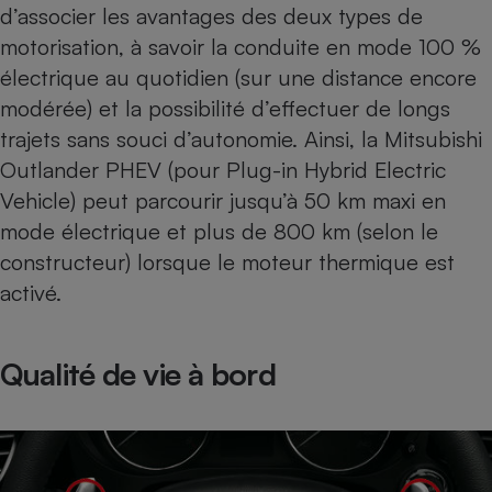
Téléphone mobile -
d’associer les avantages des deux types de
Smartphone
motorisation, à savoir la conduite en mode 100 %
Plaque de cuisson à
induction
électrique au quotidien (sur une distance encore
modérée) et la possibilité d’effectuer de longs
trajets sans souci d’autonomie. Ainsi, la Mitsubishi
Climatiseur -
Outlander PHEV (pour Plug-in Hybrid Electric
Ventilateur
Vehicle) peut parcourir jusqu’à 50 km maxi en
mode électrique et plus de 800 km (selon le
Antivirus
constructeur) lorsque le moteur thermique est
Climatiseur -
activé.
Ventilateur
Qualité de vie à bord