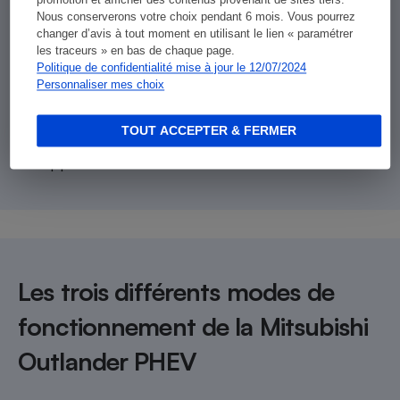
Les -
promotion et afficher des contenus provenant de sites tiers.
Nous conserverons votre choix pendant 6 mois. Vous pourrez
changer d’avis à tout moment en utilisant le lien « paramétrer
Prix
les traceurs » en bas de chaque page.
Politique de confidentialité mise à jour le 12/07/2024
Personnaliser mes choix
Défauts d’ergonomie
TOUT ACCEPTER & FERMER
Cinq places
Les trois différents modes de
fonctionnement de la Mitsubishi
Outlander PHEV