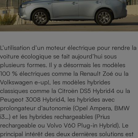
Petit électroménager - U
Complément
alimentaire
Mutuelle
Assurance emprunteur
L’utilisation d’un moteur électrique pour rendre la
voiture écologique se fait aujourd’hui sous
Matelas
Champagne
plusieurs formes. Il y a désormais les modèles
bouteille
Banque en 
100 % électriques comme la
Renault Zoé
ou la
Téléviseur
Volkswagen e-up!
, les modèles hybrides
Antimoustique
Lave-linge
classiques comme la
Citroën DS5 Hybrid4
ou la
Peugeot 3008 Hybrid4
, les hybrides avec
prolongateur d’autonomie (
Opel Ampera
,
BMW
i3
…) et les hybrides rechargeables (
Prius
Radiateur électrique
rechargeable
ou
Volvo V60 Plug-in Hybrid
). Le
principal intérêt des deux dernières solutions est