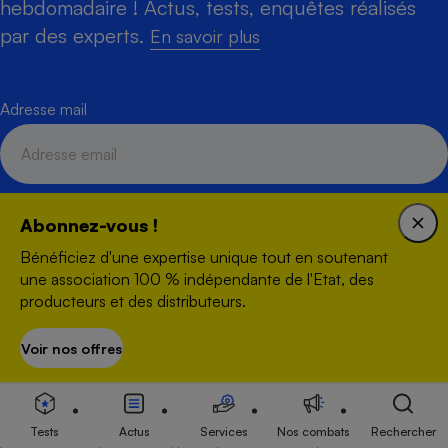
hebdomadaire ! Actus, tests, enquêtes réalisés
par des experts.
En savoir plus
Adresse mail
Abonnez-vous !
S'inscrire
Bénéficiez d'une expertise unique tout en soutenant
une association 100 % indépendante de l'Etat, des
producteurs et des distributeurs.
Voir nos offres
S’abonner
Créée en 1951, Que Choisir Ensemble est une association à but
non lucratif qui agit, en toute indépendance, pour défendre les
droits des consommateurs et des usagers, et promouvoir une
consommation responsable, accessible et respectueuse des
Tests
Actus
Services
Nos combats
Rechercher