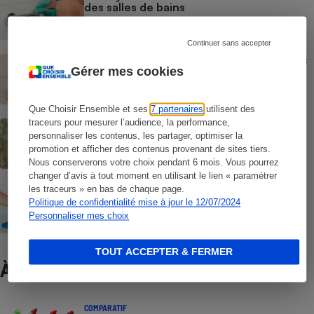
des salles de bains
Continuer sans accepter
Nettoyants multi-usages - Quels produits
nettoyants choisir ?
Gérer mes cookies
Que Choisir Ensemble et ses
7 partenaires
utilisent des
Nettoyants vitres - Comment bien
traceurs pour mesurer l’audience, la performance,
nettoyer ses vitres
personnaliser les contenus, les partager, optimiser la
promotion et afficher des contenus provenant de sites tiers.
Nous conserverons votre choix pendant 6 mois. Vous pourrez
changer d’avis à tout moment en utilisant le lien « paramétrer
Nettoyants ménagers - Les différents
les traceurs » en bas de chaque page.
produits pour faire le ménage
Politique de confidentialité mise à jour le 12/07/2024
Personnaliser mes choix
TOUT ACCEPTER & FERMER
À ne pas manquer
COMPARATIF