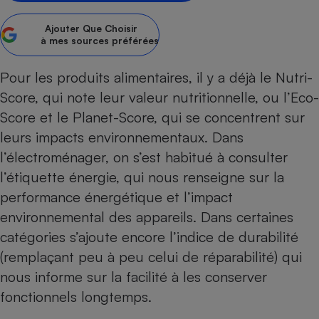
Petit électroménager - U
Ajouter
Que Choisir
Complément
à mes sources préférées
alimentaire
Mutuelle
Assurance emprunteur
Pour les produits alimentaires, il y a déjà le
Nutri-
Score
, qui note leur valeur nutritionnelle, ou
l’Eco-
Score
et le
Planet-Score
, qui se concentrent sur
leurs impacts environnementaux. Dans
Matelas
Champagne
bouteille
l’électroménager, on s’est habitué à consulter
Banque en 
l’étiquette énergie, qui nous renseigne sur la
Téléviseur
performance énergétique et l’impact
Antimoustique
Lave-linge
environnemental des appareils. Dans certaines
catégories s’ajoute encore
l’indice de durabilité
(remplaçant peu à peu celui de réparabilité) qui
nous informe sur la facilité à les conserver
Radiateur électrique
fonctionnels longtemps.