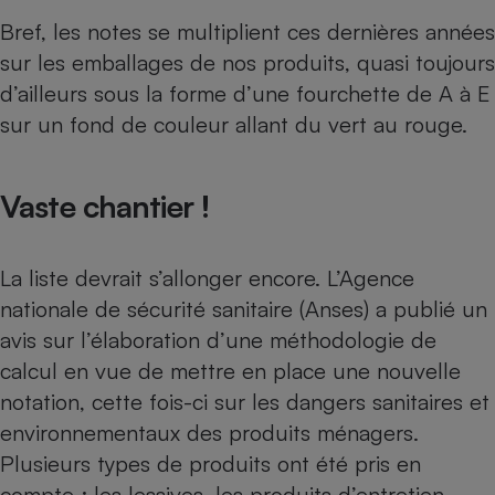
Téléphone mobile -
Bref, les notes se multiplient ces dernières années
Smartphone
Plaque de cuisson à
sur les emballages de nos produits, quasi toujours
induction
d’ailleurs sous la forme d’une fourchette de A à E
sur un fond de couleur allant du vert au rouge.
Climatiseur -
Ventilateur
Vaste chantier !
Antivirus
La liste devrait s’allonger encore. L’Agence
Climatiseur -
nationale de sécurité sanitaire (Anses) a publié un
Ventilateur
avis sur l’élaboration d’une méthodologie de
calcul en vue de mettre en place une nouvelle
notation, cette fois-ci sur les dangers sanitaires et
environnementaux des
produits ménagers
.
Plusieurs types de produits ont été pris en
compte : les lessives, les produits d’entretien