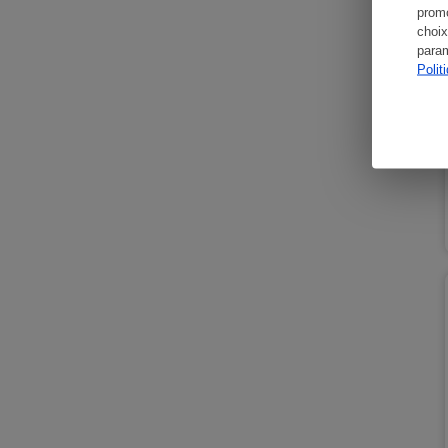
promo
choix
param
Polit