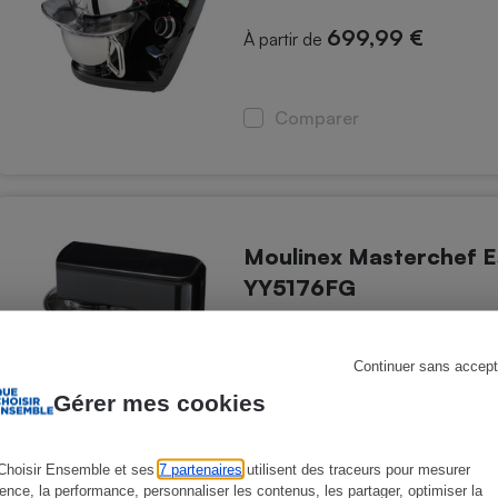
699,99 €
À partir de
s
Réfrigérateur
Comparer
Moulinex Masterchef E
YY5176FG
169 €
Prix indicatif
Continuer sans accept
Gérer mes cookies
Comparer
Choisir Ensemble et ses
7 partenaires
utilisent des traceurs pour mesurer
ience, la performance, personnaliser les contenus, les partager, optimiser la