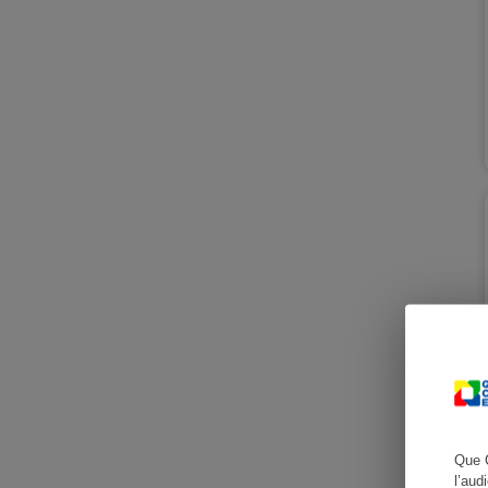
Cafetière à expresso
Robot ménager
Que 
l’aud