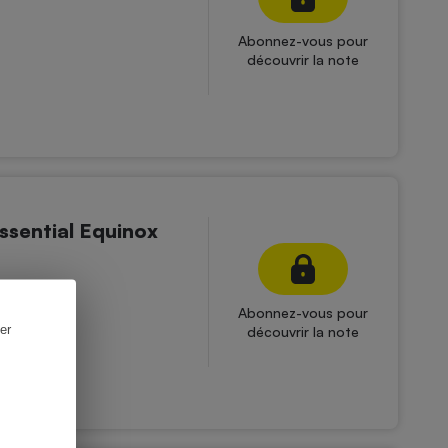
Abonnez-vous pour
découvrir la note
ssential Equinox
Abonnez-vous pour
er
découvrir la note