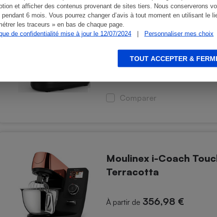
tion et afficher des contenus provenant de sites tiers. Nous conserverons vo
 pendant 6 mois. Vous pourrez changer d’avis à tout moment en utilisant le li
Moulinex Bake Partne
étrer les traceurs » en bas de chaque page.
ique de confidentialité mise à jour le 12/07/2024
|
Personnaliser mes choix
TOUT ACCEPTER & FERM
149,99 €
À partir de
Comparer
Moulinex i-Coach Tou
Terracotta
356,98 €
À partir de