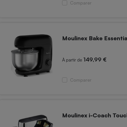
Électricité - Gaz
Comparer
Appareil photo
numérique
Four encastrable
Moulinex Bake Essenti
149,99 €
Lessive
À partir de
Comparer
Aspirateur
Moulinex i-Coach Tou