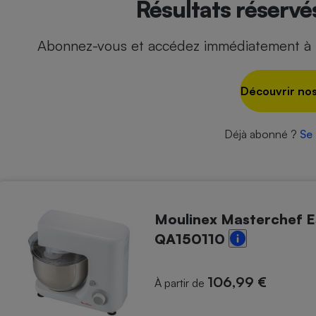
Résultats réserv
Abonnez-vous et accédez immédiatement à t
- Ustensile
Foie gras
Découvrir nos
Aide auditive
r
Assurance vie
Déjà abonné ?
Se
Poêle à granulés
gne - Comment choisir une
lle de champagne
en ligne
Moulinex Masterchef E
Ordinateur portable
QA150110
Crème solaire
Lave-vaisselle
106,99 €
À partir de