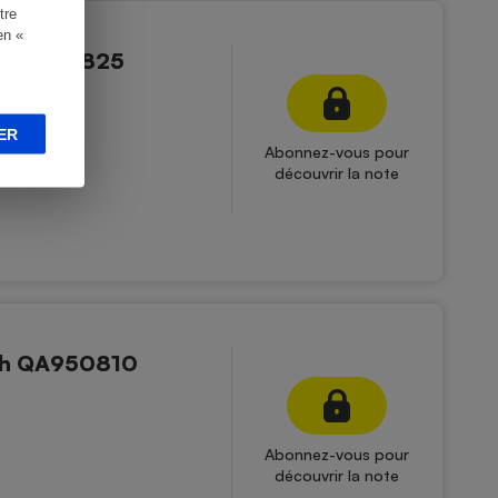
tre
en «
r QA520825
ER
Abonnez-vous pour
découvrir la note
ch QA950810
Abonnez-vous pour
découvrir la note