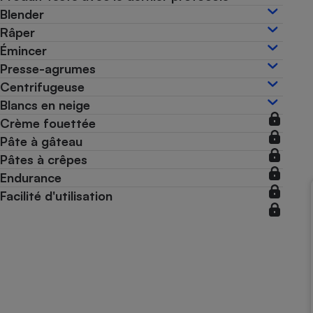
Blender
Internet
Râper
Gros électroménager
Téléphonie
Émincer
Petit électroménager 
Presse-agrumes
Complément
Centrifugeuse
alimentaire
Mutuelle
Blancs en neige
Assurance emprunteu
Crème fouettée
Pâte à gâteau
Pâtes à crêpes
Matelas
Endurance
Champa
boutei
Facilité d'utilisation
Banque 
Téléviseur
Antimoustique
Lave-linge