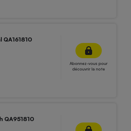
al QA161810
Abonnez-vous pour
découvrir la note
ch QA951810