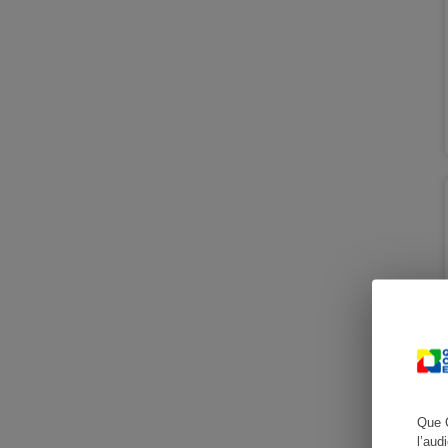
Cafetière à expresso
Robot ménager
Que 
l’aud