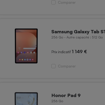
Électricité - Gaz
Comparer
Appareil photo
numérique
Four encastrable
Samsung Galaxy Tab S
256 Go - Autre capacité : 512 Go
Lessive
1 149 €
Prix indicatif
Comparer
Aspirateur
Honor Pad 9
256 Go