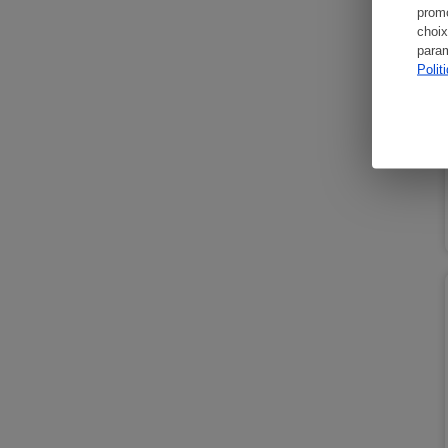
promo
choix
param
Polit