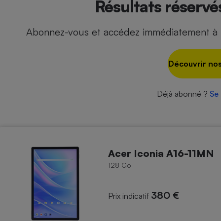
Résultats réserv
Abonnez-vous et accédez immédiatement à t
- Ustensile
Foie gras
Découvrir nos
Aide auditive
r
Assurance vie
Déjà abonné ?
Se
Poêle à granulés
gne - Comment choisir une
lle de champagne
en ligne
Acer Iconia A16-11MN
Ordinateur portable
128 Go
Crème solaire
Lave-vaisselle
380 €
Prix indicatif