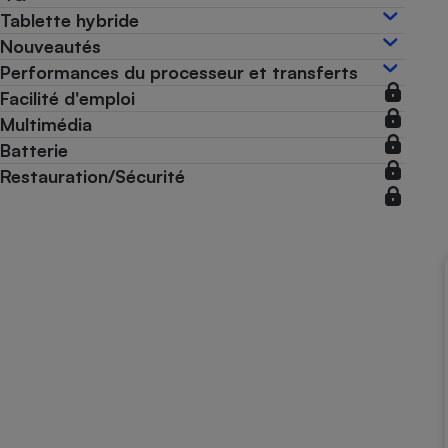
Tablette hybride
Internet
Nouveautés
Gros électroménager
Téléphonie
Performances du processeur et transferts
Petit électroménager 
Facilité d'emploi
Complément
Multimédia
alimentaire
Mutuelle
Batterie
Assurance emprunteu
Restauration/Sécurité
Matelas
Champa
boutei
Banque 
Téléviseur
Antimoustique
Lave-linge