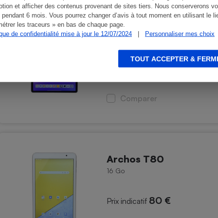
tion et afficher des contenus provenant de sites tiers. Nous conserverons vo
 pendant 6 mois. Vous pourrez changer d’avis à tout moment en utilisant le li
Lenovo Idea Tab Pro G
étrer les traceurs » en bas de chaque page.
ique de confidentialité mise à jour le 12/07/2024
|
Personnaliser mes choix
128 Go - Autre capacité : 256 Go
TOUT ACCEPTER & FERM
579 €
Prix indicatif
Comparer
Archos T80
16 Go
80 €
Prix indicatif