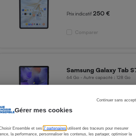
250 €
Prix indicatif
s
Réfrigérateur
Comparer
Samsung Galaxy Tab S
64 Go - Autre capacité : 128 Go
669,49 €
À partir de
Continuer sans accept
Gérer mes cookies
Comparer
Choisir Ensemble et ses
7 partenaires
utilisent des traceurs pour mesurer
ience, la performance, personnaliser les contenus, les partager, optimiser la