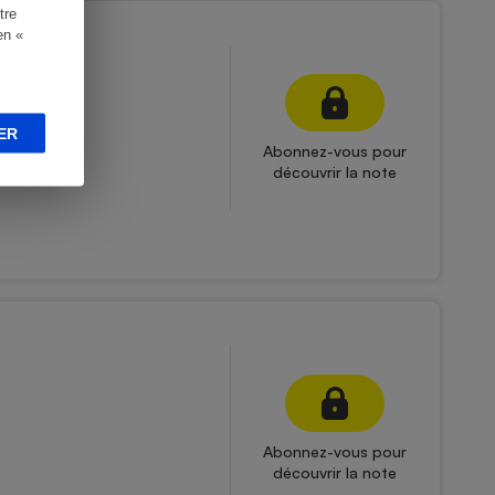
tre
en «
en 2 13"
ER
Abonnez-vous pour
découvrir la note
Abonnez-vous pour
découvrir la note