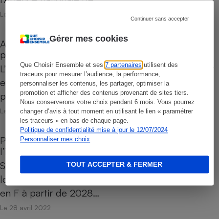
Le 08 juin 2022
Continuer sans accepter
Gérer mes cookies
Audit énergétique - Obligatoire dès septembre
pour les maisons classées F ou G
Que Choisir Ensemble et ses
7 partenaires
utilisent des
L’audit énergétique obligatoire devait initialement
traceurs pour mesurer l’audience, la performance,
entrer en vigueur début 2022, il a été reporté
personnaliser les contenus, les partager, optimiser la
promotion et afficher des contenus provenant de sites tiers.
pour que les…
Nous conserverons votre choix pendant 6 mois. Vous pourrez
Le 12 mai 2022
changer d’avis à tout moment en utilisant le lien « paramétrer
les traceurs » en bas de chaque page.
Politique de confidentialité mise à jour le 12/07/2024
Passoires énergétiques - Des exceptions à
Personnaliser mes choix
l’interdiction de louer
Si la loi Climat prévoit l’interdiction de louer des
TOUT ACCEPTER & FERMER
logements classés G dès 2025 et ceux qui sont
en F à partir de 2028…
Le 28 avril 2022