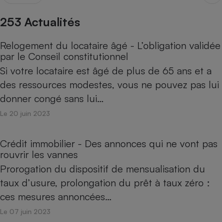
pression
Choisir son fioul
Assurance
Sécurité - Hygiène
Circulation routière
253 Actualités
Choisir son pellet
Crédit immobilier
Banque - Crédit
Contrôle technique - Rép
Comparateur assurance emprunteur
Maison de retraite
Epargne - Fiscalité
Comparateu
Pièce détachée
Relogement du locataire âgé - L’obligation validée
Energie Moins Chère Ensemble
Comparatif réfrigérateur
Comparatif casque audio
Comparatif tondeuse ro
par le Conseil constitutionnel
Moto
Si votre locataire est âgé de plus de 65 ans et a
Comparatif plaque à indu
Comparatif barre de son
Comparatif poêle à gran
Supermarché - Drive
des ressources modestes, vous ne pouvez pas lui
Comparatif hotte aspira
Comparatif imprimante m
Comparatif radiateur éle
donner congé sans lui…
Électricité - Gaz
Hygiène - Beauté
Comparatif climatiseur m
Comparatif ordinateur p
Le 20 juin 2023
Tous les comparateurs
Maladie - Médecine - Mé
Comparatif aspirateur bal
Comparatif ultrabook
Aménagement
Toutes les cartes interactives
Système de santé - Com
Comparatif aspirateur tr
Comparatif tablette tacti
Supermarché - Drive
Bricolage - Jardinage
Crédit immobilier - Des annonces qui ne vont pas
Retraite
Comparatif cafetière au
rouvrir les vannes
Chauffage
Speedtest - Testez le débit de votre
Prorogation du dispositif de mensualisation du
Mutuelle
Comparatif robot cuiseu
Image et son
Produit d'entretien
connexion Internet
taux d’usure, prolongation du prêt à taux zéro :
Comparatif centrale vap
Comparateur auto
Informatique
Sécurité domestique
ces mesures annoncées…
Internet
Le 07 juin 2023
Gros électroménager
Téléphonie