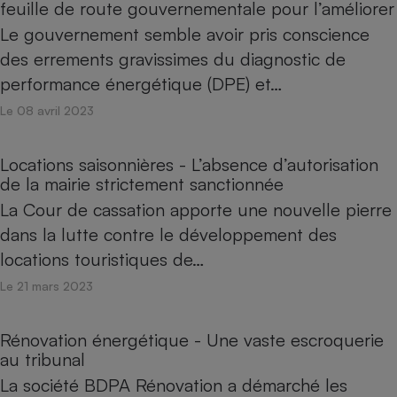
feuille de route gouvernementale pour l’améliorer
Téléphone mobile -
Smartphone
Le gouvernement semble avoir pris conscience
Plaque de cuisson à
induction
des errements gravissimes du diagnostic de
performance énergétique (DPE) et…
Le 08 avril 2023
Climatiseur -
Ventilateur
Locations saisonnières - L’absence d’autorisation
de la mairie strictement sanctionnée
Antivirus
La Cour de cassation apporte une nouvelle pierre
dans la lutte contre le développement des
Climatiseur -
Ventilateur
locations touristiques de…
Le 21 mars 2023
Rénovation énergétique - Une vaste escroquerie
au tribunal
La société BDPA Rénovation a démarché les