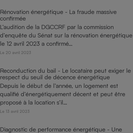
Petit électroménager - U
Rénovation énergétique - La fraude massive
Complément
confirmée
alimentaire
Mutuelle
L’audition de la DGCCRF par la commission
Assurance emprunteur
d’enquête du Sénat sur la rénovation énergétique
le 12 avril 2023 a confirmé…
Le 20 avril 2023
Matelas
Champagne
bouteille
Banque en 
Reconduction du bail - Le locataire peut exiger le
respect du seuil de décence énergétique
Téléviseur
Antimoustique
Depuis le début de l’année, un logement est
Lave-linge
qualifié d’énergétiquement décent et peut être
proposé à la location s’il…
Le 13 avril 2023
Radiateur électrique
Diagnostic de performance énergétique - Une