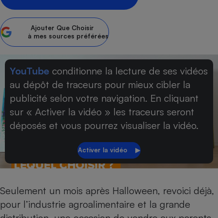
Petit électroménager - U
Complément
Ajouter
Que Choisir
alimentaire
à mes sources préférées
Mutuelle
Assurance emprunteur
YouTube
conditionne la lecture de ses vidéos
au dépôt de traceurs pour mieux cibler la
Matelas
publicité selon votre navigation. En cliquant
Champagne
bouteille
sur « Activer la vidéo » les traceurs seront
Banque en 
déposés et vous pourrez visualiser la vidéo.
Téléviseur
Antimoustique
Lave-linge
Seulement un mois après
Halloween
, revoici déjà,
Radiateur électrique
pour l’industrie agroalimentaire et la grande
distribution, une occasion de vendre aux parents