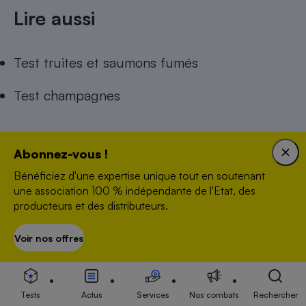
Lire aussi
Test truites et saumons fumés
Test champagnes
Abonnez-vous !
Bénéficiez d'une expertise unique tout en soutenant
Elsa Abdoun
une association 100 % indépendante de l'Etat, des
Contacter l’auteur(e)
producteurs et des distributeurs.
Voir nos offres
S’abonner
Domitille Vey
Rédactrice technique
Tests
Actus
Services
Nos combats
Rechercher