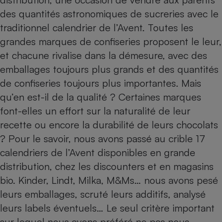
Téléphone mobile -
des quantités astronomiques de sucreries avec le
Smartphone
Plaque de cuisson à
traditionnel calendrier de l’Avent. Toutes les
induction
grandes marques de confiseries proposent le leur,
et chacune rivalise dans la démesure, avec des
emballages toujours plus grands et des quantités
Climatiseur -
Ventilateur
de confiseries toujours plus importantes. Mais
qu’en est-il de la qualité ? Certaines marques
font-elles un effort sur la naturalité de leur
Antivirus
recette ou encore la durabilité de leurs chocolats
Climatiseur -
? Pour le savoir, nous avons passé au crible 17
Ventilateur
calendriers de l’Avent disponibles en grande
distribution, chez les discounters et en magasins
bio. Kinder, Lindt, Milka, M&Ms… nous avons pesé
leurs emballages, scruté leurs additifs, analysé
leurs labels éventuels… Le seul critère important
sur lequel nous avons préféré ne pas nous