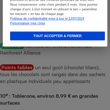
promotion et afficher des contenus provenant de sites tiers.
Nous conserverons votre choix pendant 6 mois. Vous pourrez
changer d’avis à tout moment en utilisant le lien « paramétrer
les traceurs » en bas de chaque page.
Politique de confidentialité mise à jour le 12/07/2024
Personnaliser mes choix
TOUT ACCEPTER & FERMER
Point fort
certification environnementale
Rainforest Alliance
Points faibles
un seul goût (chocolat blanc),
tous les chocolats sont rangés dans des sachets
en plastique individuels peu appétissants
e
10
: Toblerone, environ 8,99 € en grandes
surfaces