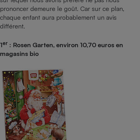
prononcer demeure le goût. Car sur ce plan,
Cafetière à expressos
chaque enfant aura probablement un avis
différent.
er
1
: Rosen Garten, environ 10,70 euros en
magasins bio
Robot ménager