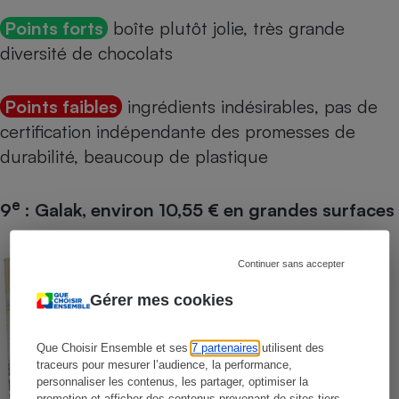
Points forts
boîte plutôt jolie, très grande
diversité de chocolats
Points faibles
ingrédients indésirables, pas de
certification indépendante des promesses de
durabilité, beaucoup de plastique
e
9
: Galak, environ 10,55 € en grandes surfaces
Continuer sans accepter
Gérer mes cookies
Que Choisir Ensemble et ses
7 partenaires
utilisent des
traceurs pour mesurer l’audience, la performance,
personnaliser les contenus, les partager, optimiser la