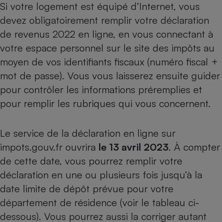
Si votre logement est équipé d’Internet, vous
Téléphone mobile -
Smartphone
devez obligatoirement remplir votre déclaration
Plaque de cuisson à
induction
de revenus 2022 en ligne, en vous connectant à
votre espace personnel sur le site des impôts au
moyen de vos identifiants fiscaux (numéro fiscal +
Climatiseur -
mot de passe). Vous vous laisserez ensuite guider
Ventilateur
pour contrôler les informations préremplies et
pour remplir les rubriques qui vous concernent.
Antivirus
Climatiseur -
Le service de la déclaration en ligne sur
Ventilateur
impots.gouv.fr ouvrira
le 13 avril 2023
. À compter
de cette date, vous pourrez remplir votre
déclaration en une ou plusieurs fois jusqu’à la
date limite de dépôt prévue pour votre
département de résidence (voir le tableau ci-
dessous). Vous pourrez aussi la corriger autant