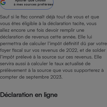
Ajouter
Que Choisir
à mes sources préférées
Petit électroménager - U
Complément
alimentaire
Sauf si le fisc connaît déjà tout de vous et que
Mutuelle
Assurance emprunteur
vous êtes éligible à la
déclaration tacite
, vous
allez encore une fois devoir remplir une
déclaration de revenus cette année. Elle lui
permettra de calculer l’impôt définitif dû par votre
Matelas
Champagne
foyer fiscal sur vos revenus de 2022, et de solder
bouteille
Banque en 
l’impôt prélevé à la source
sur ces revenus. Elle
Téléviseur
servira aussi à calculer le
taux actualisé de
Antimoustique
prélèvement
à la source que vous supporterez à
Lave-linge
compter de septembre 2023.
Déclaration en ligne
Radiateur électrique