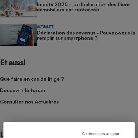
Impôts 2026 - La déclaration des biens
immobiliers est renforcée
ACTUALITÉ
Déclaration des revenus - Pouvez-vous la
remplir sur smartphone ?
Et aussi
Que faire en cas de litige ?
Découvrir le forum
Consulter nos Actualités
Lire aussi
Continuer sans accepter