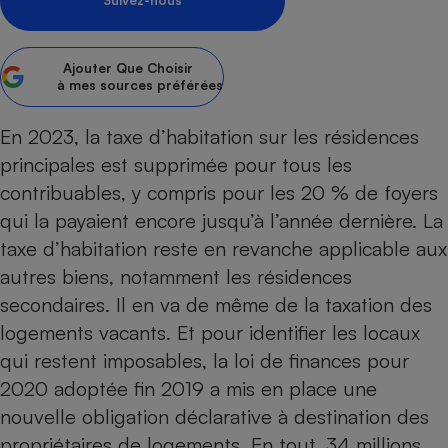
Suivez-nous
Petit électroménager - U
Complément
alimentaire
Ajouter
Que Choisir
Mutuelle
à mes sources préférées
Assurance emprunteur
En 2023, la
taxe d’habitation sur les résidences
principales
est supprimée pour tous les
contribuables, y compris pour les 20 % de foyers
Matelas
Champagne
bouteille
qui la payaient encore jusqu’à l’année dernière. La
Banque en 
taxe d’habitation reste en revanche applicable aux
Téléviseur
autres biens, notamment les résidences
Antimoustique
Lave-linge
secondaires. Il en va de même de la taxation des
logements vacants. Et pour identifier les locaux
qui restent imposables, la loi de finances pour
2020 adoptée fin 2019 a mis en place une
Radiateur électrique
nouvelle obligation déclarative à destination des
propriétaires de logements. En tout, 34 millions