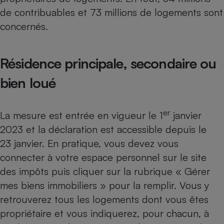
Téléphone mobile -
de contribuables et 73 millions de logements sont
Smartphone
Plaque de cuisson à
concernés.
induction
Résidence principale, secondaire ou
Climatiseur -
bien loué
Ventilateur
er
La mesure est entrée en vigueur le 1
janvier
Antivirus
2023 et la déclaration est accessible depuis le
Climatiseur -
Ventilateur
23 janvier. En pratique, vous devez vous
connecter à votre espace personnel sur le site
des impôts puis cliquer sur la rubrique « Gérer
mes biens immobiliers » pour la remplir. Vous y
retrouverez tous les logements dont vous êtes
propriétaire et vous indiquerez, pour chacun, à