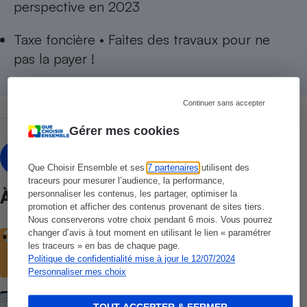
perspective en 2023
Taxe foncière • Faites des travaux pour ne
pas la payer !
Continuer sans accepter
Gérer mes cookies
Olivier Puren
OP
Que Choisir Ensemble et ses
7 partenaires
utilisent des
traceurs pour mesurer l’audience, la performance,
À ne pas manquer
personnaliser les contenus, les partager, optimiser la
promotion et afficher des contenus provenant de sites tiers.
Nous conserverons votre choix pendant 6 mois. Vous pourrez
changer d’avis à tout moment en utilisant le lien « paramétrer
ACTUALITÉ
Impôts : les remboursements
les traceurs » en bas de chaque page.
commencent aujourd’hui
Politique de confidentialité mise à jour le 12/07/2024
Personnaliser mes choix
ACTUALITÉ