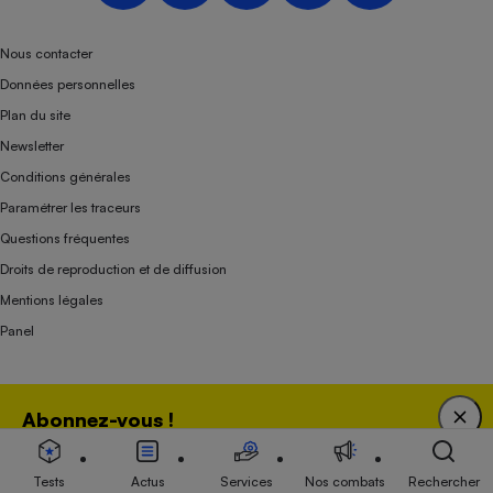
Nous contacter
Données personnelles
Plan du site
Newsletter
Conditions générales
Paramétrer les traceurs
Questions fréquentes
Droits de reproduction et de diffusion
Mentions légales
Panel
Association indépendante de l’État, des syndicats, des producteurs et des
Abonnez-vous !
distributeurs depuis 1951.
Bénéficiez d'une expertise unique tout en soutenant
une association 100 % indépendante de l'Etat, des
Tests
Actus
Services
Nos combats
Rechercher