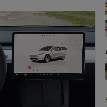
Électricité - Gaz
Appareil photo
numérique
Four encastrable
Lessive
Aspirateur