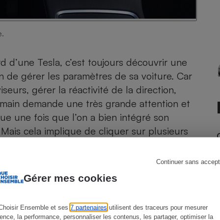
e.
s
Réfrigérateur
ord d’une Tesla, c’est toujours découvrir une
 de gérer les paramètres de sa voiture. Car
viseurs, gérer la réactivité de la direction,
 main demande une très grande attention et
e une fois que l’on a bien intégré son
s. Mais cela implique de cliquer sur plusieurs
rétroviseurs par exemple. Heureusement, il est
trouver automatiquement tous ses réglages
Continuer sans accept
Gérer mes cookies
Choisir Ensemble et ses
7 partenaires
utilisent des traceurs pour mesurer
ience, la performance, personnaliser les contenus, les partager, optimiser la