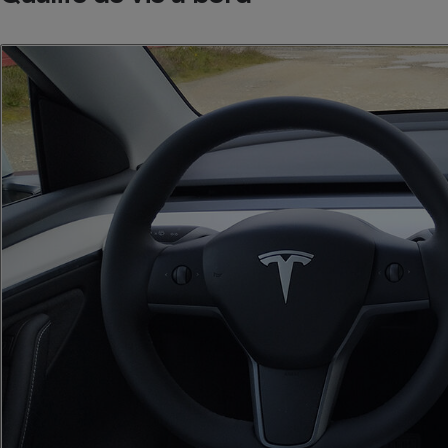
Radiateur électrique
Téléphone mobile -
Smartphone
Plaque de cuisson à
induction
Climatiseur -
Ventilateur
Antivirus
Climatiseur -
Ventilateur