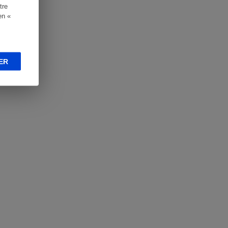
tre
en «
ER