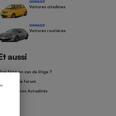
COMPARATIF
Voitures citadines
COMPARATIF
Voitures routières
Et aussi
Que faire en cas de litige ?
Découvrir le forum
er
Consulter nos Actualités