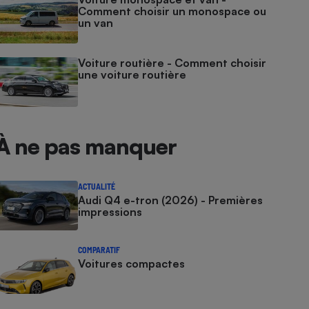
Comment choisir un monospace ou
un van
Voiture routière - Comment choisir
une voiture routière
À ne pas manquer
ACTUALITÉ
Audi Q4 e-tron (2026) - Premières
impressions
COMPARATIF
Voitures compactes