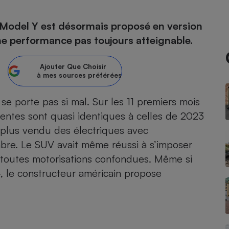
 Model Y est désormais proposé en version
 performance pas toujours atteignable.
- Ustensile
Foie gras
Ajouter
Que Choisir
Aide auditive
à mes sources préférées
r
Assurance vie
se porte pas si mal. Sur les 11 premiers mois
ventes sont quasi identiques à celles de 2023
e plus vendu des électriques avec
Poêle à granulés
gne - Comment choisir une
lle de champagne
mbre. Le
SUV
avait même réussi à s’imposer
en ligne
outes motorisations confondues. Même si
Ordinateur portable
‒, le constructeur américain propose
Crème solaire
Lave-vaisselle