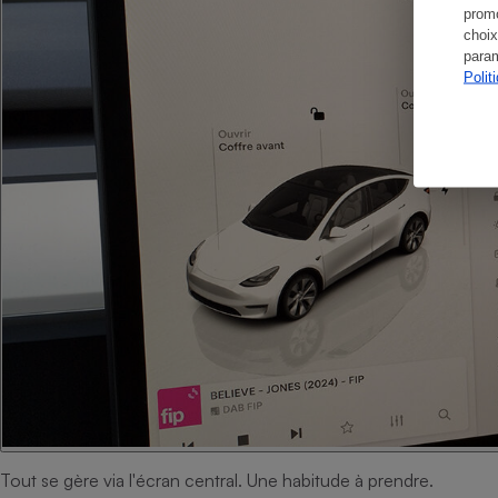
promo
choix
param
Polit
Tout se gère via l'écran central. Une habitude à prendre.