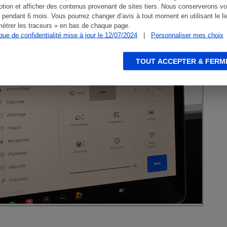
tion et afficher des contenus provenant de sites tiers. Nous conserverons vo
 pendant 6 mois. Vous pourrez changer d’avis à tout moment en utilisant le li
étrer les traceurs » en bas de chaque page.
ique de confidentialité mise à jour le 12/07/2024
|
Personnaliser mes choix
TOUT ACCEPTER & FERM