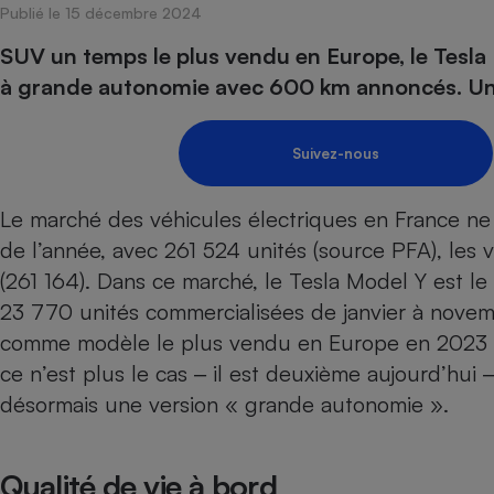
Publié le 15 décembre 2024
Internet
SUV un temps le plus vendu en Europe, le Tesla
Gros électroménager
Téléphonie
à grande autonomie avec 600 km annoncés. Une
Petit électroménager 
Complément
alimentaire
Suivez-nous
Mutuelle
Assurance emprunteu
Le marché des
véhicules électriques
en France ne 
de l’année, avec 261 524 unités (source PFA), les 
(261 164). Dans ce marché, le Tesla Model Y est l
Matelas
Champa
boutei
23 770 unités commercialisées de janvier à nove
Banque 
comme modèle le plus vendu en Europe en 2023 t
Téléviseur
ce n’est plus le cas ‒ il est deuxième aujourd’hui 
Antimoustique
Lave-linge
désormais une version « grande autonomie ».
Qualité de vie à bord