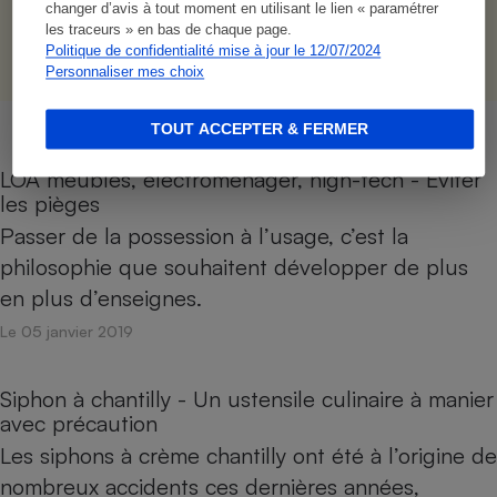
changer d’avis à tout moment en utilisant le lien « paramétrer
S’abonner
les traceurs » en bas de chaque page.
Politique de confidentialité mise à jour le 12/07/2024
Personnaliser mes choix
TOUT ACCEPTER & FERMER
LOA meubles, électroménager, high-tech - Éviter
les pièges
Passer de la possession à l’usage, c’est la
philosophie que souhaitent développer de plus
en plus d’enseignes.
Le 05 janvier 2019
Siphon à chantilly - Un ustensile culinaire à manier
avec précaution
Les siphons à crème chantilly ont été à l’origine de
nombreux accidents ces dernières années,