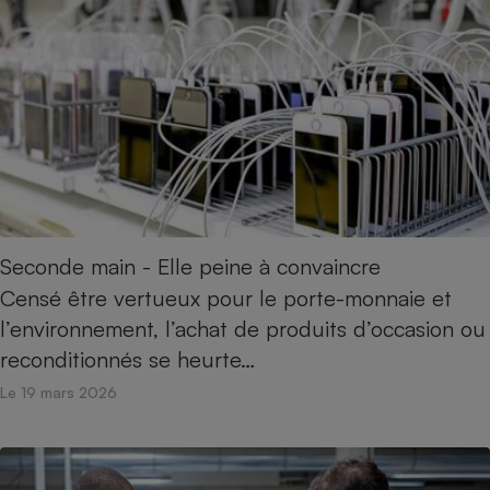
Petit électroménager - U
Complément
alimentaire
Mutuelle
Assurance emprunteur
Matelas
Champagne
bouteille
Banque en 
Seconde main - Elle peine à convaincre
Téléviseur
Censé être vertueux pour le porte-monnaie et
Antimoustique
Lave-linge
l’environnement, l’achat de produits d’occasion ou
reconditionnés se heurte…
Le 19 mars 2026
Radiateur électrique