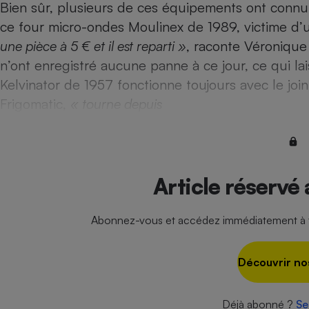
Bien sûr, plusieurs de ces équipements ont connu 
Internet
ce four micro-ondes Moulinex de 1989, victime d’
Gros électroménager
Téléphonie
une pièce à 5 € et il est reparti »
, raconte Véronique 
Petit électroménager 
n’ont enregistré aucune panne à ce jour, ce qui lai
Complément
Kelvinator de 1957 fonctionne toujours avec le join
alimentaire
Mutuelle
Frigomatic,
« tourne depuis
Assurance emprunteu
Matelas
Article réservé
Champa
boutei
Banque 
Téléviseur
Abonnez-vous et accédez immédiatement à to
Antimoustique
Lave-linge
Découvrir no
Déjà abonné ?
Se