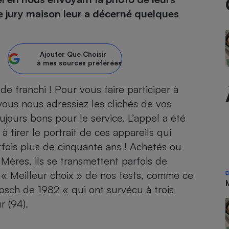
re jury maison leur a décerné quelques
atif sèche-linge
atif smartphone
atif nettoyeur haute
ateur mutuelle
on
Réparation
Ajouter
Que Choisir
à mes sources préférées
Obsèques - Pompes
teur des devis d’opticiens
funèbres
eur-congélateur
dio
 robot
de franchi ! Pour vous faire participer à
vous nous adressiez les clichés de vos
nduction
son
ranulés
jours bons pour le service. L’appel a été
irante
e multifonction
électrique
 tirer le portrait de ces appareils qui
Panneaux
r mobile
r portable
photovoltaïques
arfois plus de cinquante ans ! Achetés ou
 Médicament
 balai
Mères, ils se transmettent parfois de
omplémentaire santé
 traîneau
ctile
Circuits courts et
s « Meilleur choix » de nos tests, comme ce
C
alimentation locale
Puériculture - Produit
 automatique
osch de 1982 « qui ont survécu à trois
pour bébé
r (94).
Banque en ligne
seur
vapeur