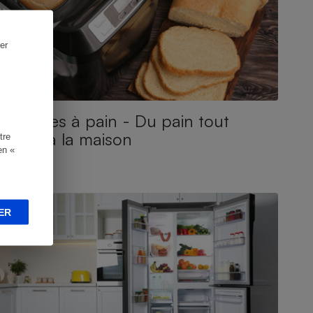
er
Machines à pain - Du pain tout
chaud à la maison
tre
en «
UIDE D'ACHAT
ER