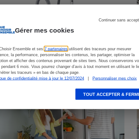
Continuer sans accept
s
Gérer mes cookies
Réfrigérateur
Choisir Ensemble et ses
7 partenaires
utilisent des traceurs pour mesurer
Aspirateurs traîneaux - Comparatif
ience, la performance, personnaliser les contenus, les partager, optimiser la
Aspirateur Miele
tion et afficher des contenus provenant de sites tiers. Nous conserverons vo
 pendant 6 mois. Vous pourrez changer d’avis à tout moment en utilisant le li
étrer les traceurs » en bas de chaque page.
ique de confidentialité mise à jour le 12/07/2024
|
Personnaliser mes choix
DOSSIER
G
TOUT ACCEPTER & FERM