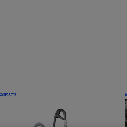
Électricité - Gaz
Appareil photo
numérique
Four encastrable
Lessive
Aspirateur
COMPARATIF
G