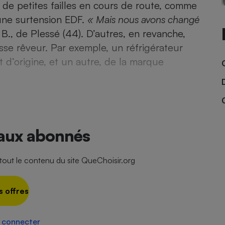
de petites failles en cours de route, comme
une surtension EDF.
« Mais nous avons changé
B., de Plessé (44). D’autres, en ­revanche,
- Ustensile
sse rêveur. Par exemple, un ­réfrigérateur
Foie gras
t d’origine, et un autre, de la marque
Aide auditive
r
Assurance vie
Poêle à granulés
 aux abonnés
gne - Comment choisir une
lle de champagne
en ligne
Ordinateur portable
ut le contenu du site QueChoisir.org
Crème solaire
Lave-vaisselle
s offres
 connecter