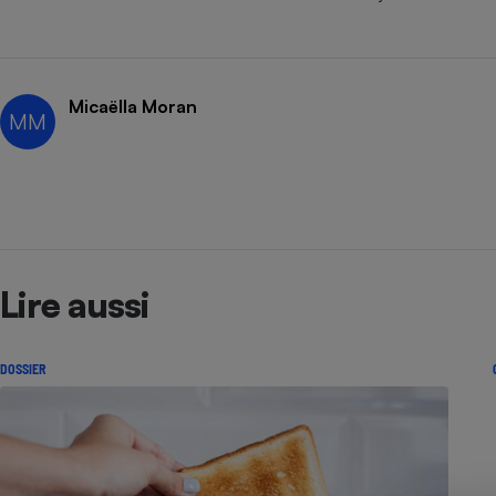
Radiateur électrique
Téléphone mobile -
Smartphone
Micaëlla Moran
Plaque de cuisson à
MM
induction
Climatiseur -
Ventilateur
Lire aussi
Antivirus
Climatiseur -
DOSSIER
Ventilateur