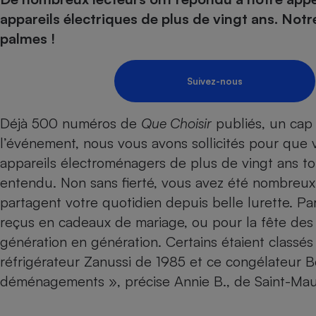
Energie
Nutrition
Assurance auto
appareils électriques de plus de vingt ans. Not
-nous ?
Produit alimentaire
Carburant
Compar
Compar
Compar
Compar
palmes !
pressi
Choisir son fioul
Assurance
Sécurité - Hygiène
Circulation routière
Choisir son pellet
Banque - Crédit
Crédit immobilier
Contrôle technique - 
Suivez-nous
Comparateur assurance emprunteur
Epargne - Fiscalité
Maison de retraite
Compara
Pièce détachée
Energie Moins Chère Ensemble
Comparatif réfrigérat
Comparatif casque au
Comparatif tondeuse
Déjà 500 numéros de
Que Choisir
­publiés, un cap 
Moto
l’événement, nous vous avons sollicités pour que 
Comparatif plaque à i
Comparatif barre de 
Comparatif poêle à g
Supermarché - Drive
appareils électroménagers de plus de vingt ans tou
Comparatif hotte asp
Comparatif imprimant
Comparatif radiateur 
entendu. Non sans fierté, vous avez été nombreux à
Électricité - Gaz
Hygiène - Beauté
Comparatif climatiseu
Comparatif ordinateu
partagent votre quotidien depuis belle lurette. ­P
Tous les comparateurs
Maladie - Médecine -
Comparatif aspirateur
Comparatif ultrabook
Aménagement
reçus en cadeaux de mariage, ou pour la fête des 
Toutes les cartes interactives
Système de santé - C
Comparatif aspirateur
Comparatif tablette ta
Supermarché - Drive
génération en génération. Certains étaient classé
Bricolage - Jardinage
Retraite
Comparatif cafetière
réfrigérateur Zanussi de 1985 et ce congélateur B
Chauffage
Speedtest - Testez le débit de votre
déménagements », précise ­Annie B., de Saint-Mau
Mutuelle
Comparatif robot cui
Image et son
Produit d'entretien
connexion Internet
Comparatif centrale 
Comparateur auto
Informatique
Sécurité domestique