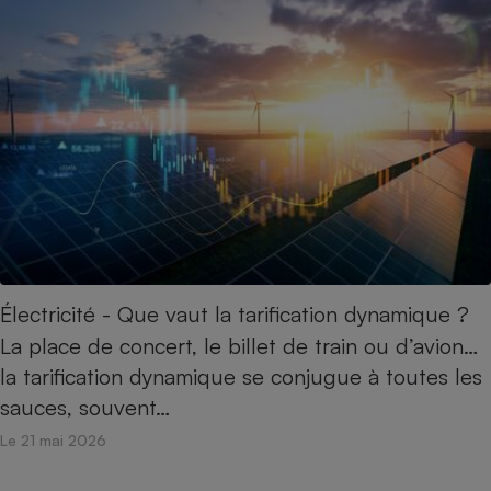
Téléphone mobile -
Smartphone
Plaque de cuisson à
induction
Climatiseur -
Ventilateur
Antivirus
Climatiseur -
Ventilateur
Électricité - Que vaut la tarification dynamique ?
La place de concert, le billet de train ou d’avion…
la tarification dynamique se conjugue à toutes les
sauces, souvent…
Le 21 mai 2026