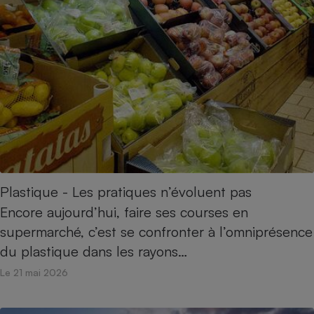
Petit électroménager - U
Complément
alimentaire
Mutuelle
Assurance emprunteur
Matelas
Champagne
bouteille
Banque en 
Téléviseur
Plastique - Les pratiques n’évoluent pas
Antimoustique
Lave-linge
Encore aujourd’hui, faire ses courses en
supermarché, c’est se confronter à l’omniprésence
du plastique dans les rayons…
Le 21 mai 2026
Radiateur électrique