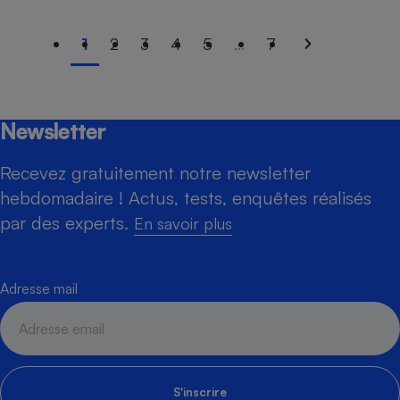
1
2
3
4
5
...
7
Newsletter
Recevez gratuitement notre newsletter
hebdomadaire ! Actus, tests, enquêtes réalisés
par des experts.
En savoir plus
Adresse mail
S'inscrire