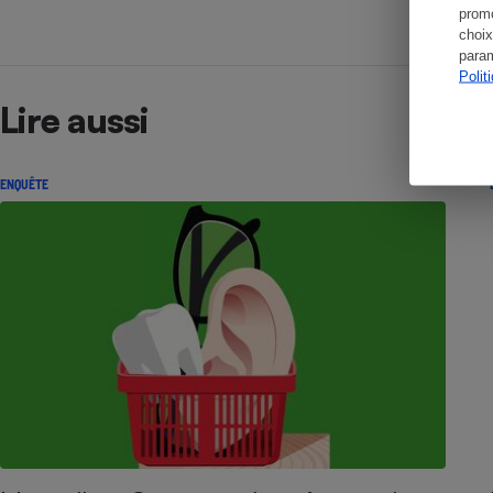
promo
choix
param
Polit
Lire aussi
ENQUÊTE