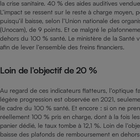
la crise sanitaire. 40 % des
aides auditives
vendues
Internet
L’impact se ressent sur le reste à charge moyen, 
Gros électroménager
Téléphonie
puisqu’il baisse, selon l’Union nationale des org
Petit électroménager 
(Unocam), de 9 points. Et ce malgré le plafonneme
Complément
dehors du 100 % santé. Le ministère de la Santé v
alimentaire
Mutuelle
afin de lever l’ensemble des freins financiers.
Assurance emprunteu
Loin de l’objectif de 20 %
Matelas
Champa
boutei
Au regard de ces indicateurs flatteurs, l’optique f
Banque 
légère progression est observée en 2021, seuleme
Téléviseur
le cadre du 100 % santé. Et encore : si on ne pr
Antimoustique
Lave-linge
réellement 100 % pris en charge, dont à la fois les
panier dédié, le taux tombe à 12,1 %. Loin de l’obj
baisse des plafonds de remboursement en dehor