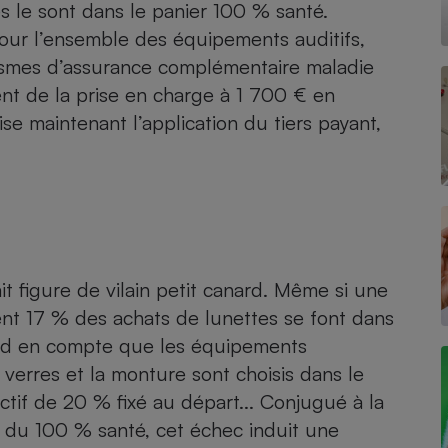
 le sont dans le panier 100 % santé.
pour l’ensemble des équipements auditifs,
anismes d’assurance complémentaire maladie
- Ustensile
nt de la prise en charge à 1 700 € en
Foie gras
ise maintenant l’application du
tiers payant
,
Aide auditive
r
Assurance vie
Poêle à granulés
gne - Comment choisir une
lle de champagne
ait figure de vilain petit canard. Même si une
en ligne
nt 17 % des achats de lunettes se font dans
Ordinateur portable
end en compte que les équipements
Crème solaire
Lave-vaisselle
 verres et la monture sont choisis dans le
ectif de 20 % fixé au départ... Conjugué à la
s du 100 % santé,
cet échec induit une