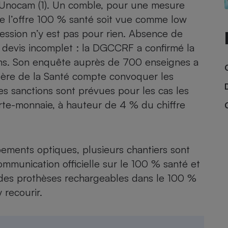
Électricité - Gaz
l’Unocam
(1). Un comble, pour une mesure
ue l’offre 100 % santé soit vue comme low
fession n’y est pas pour rien. Absence de
Appareil photo
numérique
 devis incomplet : la DGCCRF a confirmé la
Four encastrable
ns.
Son enquête auprès de 700 enseignes
a
tère de la Santé compte convoquer les
s sanctions sont prévues pour les cas les
orte-monnaie, à hauteur de 4 % du chiffre
Lessive
ements optiques, plusieurs chantiers sont
munication officielle sur le 100 % santé et
Aspirateur
r des prothèses rechargeables dans le 100 %
 recourir.