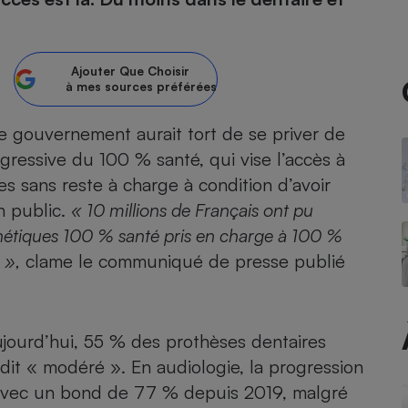
atif sèche-linge
atif smartphone
atif nettoyeur haute
ateur mutuelle
on
Ajouter
Que Choisir
à mes sources préférées
Réparation
Obsèques - Pompes
teur des devis d’opticiens
le gouvernement aurait tort de se priver de
funèbres
eur-congélateur
dio
 robot
ogressive du 100 % santé
, qui vise l’accès à
s sans reste à charge à condition d’avoir
nduction
son
ranulés
n public.
« 10 millions de Français ont pu
irante
e multifonction
électrique
thétiques 100 % santé pris en charge à 100 %
Panneaux
r mobile
r portable
photovoltaïques
 »,
clame le communiqué de presse publié
 Médicament
 balai
omplémentaire santé
 traîneau
ctile
Circuits courts et
alimentation locale
Puériculture - Produit
 automatique
Aujourd’hui, 55 % des prothèses dentaires
pour bébé
Banque en ligne
seur
it « modéré ». En audiologie, la progression
 avec un bond de 77 % depuis 2019, malgré
vapeur