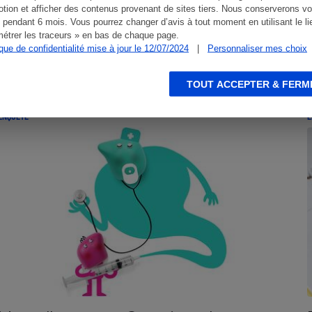
tion et afficher des contenus provenant de sites tiers. Nous conserverons vo
 pendant 6 mois. Vous pourrez changer d’avis à tout moment en utilisant le li
étrer les traceurs » en bas de chaque page.
ique de confidentialité mise à jour le 12/07/2024
|
Personnaliser mes choix
TOUT ACCEPTER & FERM
ENQUÊTE
E