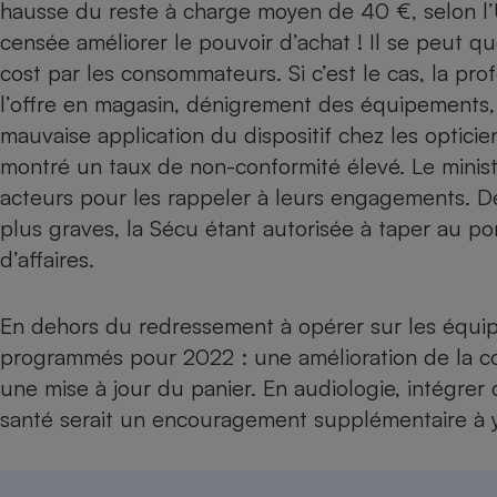
Radiateur électrique
hausse du reste à charge moyen de 40 €, selon 
censée améliorer le pouvoir d’achat ! Il se peut q
cost par les consommateurs. Si c’est le cas, la pro
Téléphone mobile -
Smartphone
l’offre en magasin, dénigrement des équipements,
Plaque de cuisson à
mauvaise application du dispositif chez les opticie
induction
montré un taux de non-conformité élevé. Le minis
acteurs pour les rappeler à leurs engagements. De
plus graves, la Sécu étant autorisée à taper au p
Climatiseur -
Ventilateur
d’affaires.
En dehors du redressement à opérer sur les équip
Antivirus
programmés pour 2022 : une amélioration de la com
Climatiseur -
Ventilateur
une mise à jour du panier. En audiologie, intégre
santé serait un encouragement supplémentaire à y