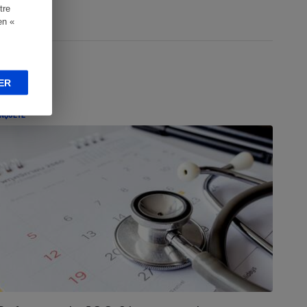
tre
en «
ER
NQUÊTE