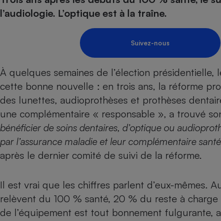
Energie
Nutrition
Assurance auto
l’audiologie. L’optique est à la traîne.
-nous ?
Produit alimentaire
Carburant
Compar
Compar
Compar
Compar
pressi
Choisir son fioul
Assurance
Sécurité - Hygiène
Circulation routière
Suivez-nous
Choisir son pellet
Banque - Crédit
Crédit immobilier
Contrôle technique - 
Comparateur assurance emprunteur
Epargne - Fiscalité
Maison de retraite
Compara
Pièce détachée
À quelques semaines de l’élection présidentielle, 
Energie Moins Chère Ensemble
Comparatif réfrigérat
Comparatif casque au
Comparatif tondeuse
cette bonne nouvelle : en trois ans,
la réforme pr
Moto
des lunettes, audioprothèses et prothèses dentaire
Comparatif plaque à i
Comparatif barre de 
Comparatif poêle à g
Supermarché - Drive
une complémentaire « responsable », a trouvé so
Comparatif hotte asp
Comparatif imprimant
Comparatif radiateur 
bénéficier de soins dentaires, d’optique ou audiopro
Électricité - Gaz
Hygiène - Beauté
Comparatif climatiseu
Comparatif ordinateu
par l’assurance maladie et leur complémentaire santé
Tous les comparateurs
Maladie - Médecine -
Comparatif aspirateur
Comparatif ultrabook
Aménagement
après le dernier comité de suivi de la réforme.
Toutes les cartes interactives
Système de santé - C
Comparatif aspirateur
Comparatif tablette ta
Supermarché - Drive
Bricolage - Jardinage
Retraite
Comparatif cafetière
Il est vrai que les chiffres parlent d’eux-mêmes. 
Chauffage
Speedtest - Testez le débit de votre
Mutuelle
Comparatif robot cui
relèvent du 100 % santé, 20 % du reste à charge d
Image et son
Produit d'entretien
connexion Internet
de l’équipement est tout bonnement fulgurante,
Comparatif centrale 
Comparateur auto
Informatique
Sécurité domestique