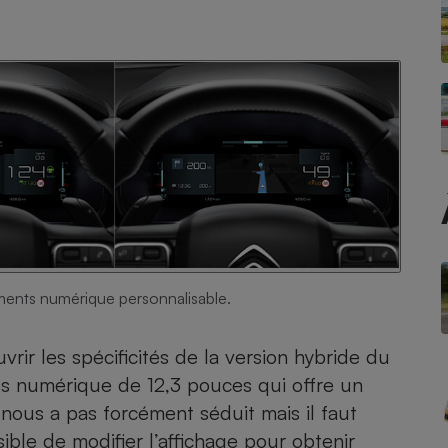
Électricité - Gaz
Appareil photo
numérique
Four encastrable
Lessive
uments numérique personnalisable.
Aspirateur
uvrir les spécificités de la version hybride du
ts numérique de 12,3 pouces qui offre un
nous a pas forcément séduit mais il faut
ossible de modifier l’affichage pour obtenir