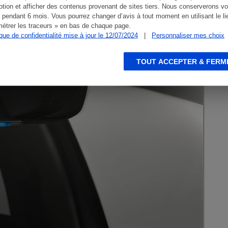
tion et afficher des contenus provenant de sites tiers. Nous conserverons vo
 pendant 6 mois. Vous pourrez changer d’avis à tout moment en utilisant le li
étrer les traceurs » en bas de chaque page.
ique de confidentialité mise à jour le 12/07/2024
|
Personnaliser mes choix
TOUT ACCEPTER & FERM