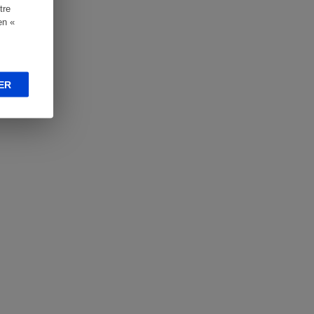
tre
en «
ER