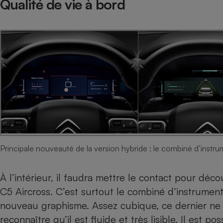
Qualité de vie à bord
Radiateur électrique
Téléphone mobile -
Smartphone
Plaque de cuisson à
induction
Climatiseur -
Ventilateur
Antivirus
Principale nouveauté de la version hybride : le combiné d’instr
Climatiseur -
Ventilateur
À l’intérieur, il faudra mettre le contact pour déco
C5 Aircross. C’est surtout le combiné d’instrumen
nouveau graphisme. Assez cubique, ce dernier ne 
reconnaître qu’il est fluide et très lisible. Il est p