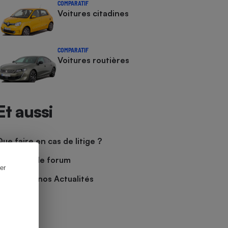
COMPARATIF
Voitures citadines
COMPARATIF
Voitures routières
Et aussi
Que faire en cas de litige ?
Découvrir le forum
er
Consulter nos Actualités