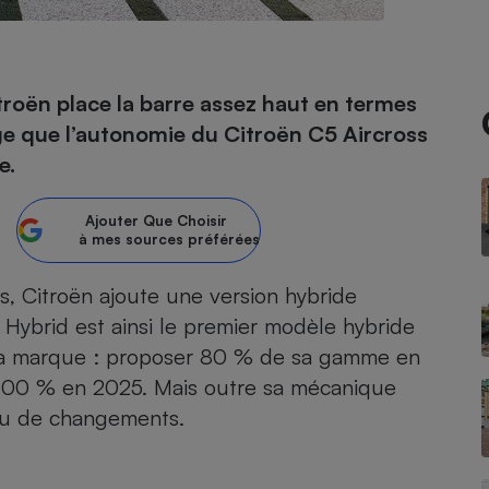
- Ustensile
troën place la barre assez haut en termes
Foie gras
ge que l’autonomie du Citroën C5 Aircross
Aide auditive
e.
r
Assurance vie
Ajouter
Que Choisir
à mes sources préférées
Poêle à granulés
gne - Comment choisir une
s
, Citroën ajoute une version hybride
lle de champagne
en ligne
 Hybrid est ainsi le premier modèle hybride
Ordinateur portable
e la marque : proposer 80 % de sa gamme en
Crème solaire
Lave-vaisselle
es 100 % en 2025. Mais outre sa mécanique
 peu de changements.