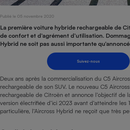
Internet
Publié le 05 novembre 2020
Gros électroménager
Téléphonie
Petit électroménager 
La première voiture hybride rechargeable de Ci
Complément
de confort et d’agrément d’utilisation. Domma
alimentaire
Mutuelle
Hybrid ne soit pas aussi importante qu’annoncé
Assurance emprunteu
Suivez-nous
Matelas
Champa
Deux ans après la commercialisation du
C5 Aircros
boutei
Banque 
rechargeable de son
SUV
. Le nouveau C5 Aircross
Téléviseur
rechargeable de Citroën et annonce l’objectif d
Antimoustique
Lave-linge
version électrifiée d’ici 2023 avant d’atteindre l
particulière, l’Aircross Hybrid ne reçoit que très