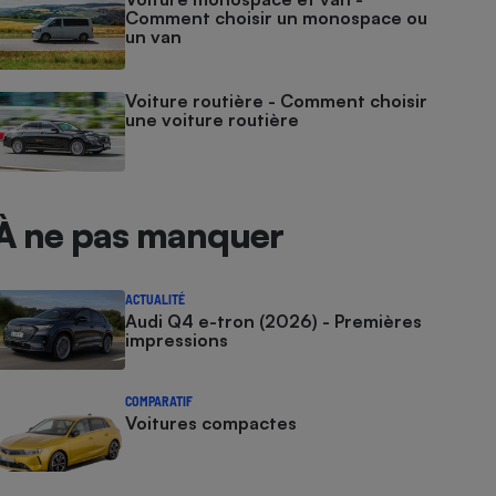
Comment choisir un monospace ou
un van
Voiture routière - Comment choisir
une voiture routière
À ne pas manquer
ACTUALITÉ
Audi Q4 e-tron (2026) - Premières
impressions
COMPARATIF
Voitures compactes