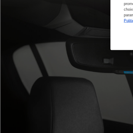
promo
choix
param
Polit