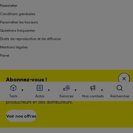
Newsletter
Conditions générales
Paramétrer les traceurs
Questions fréquentes
Droits de reproduction et de diffusion
Mentions légales
Panel
Association indépendante de l’État, des syndicats, des producteurs et des
Abonnez-vous !
distributeurs depuis 1951.
Bénéficiez d'une expertise unique tout en soutenant
une association 100 % indépendante de l'Etat, des
Tests
Actus
Services
Nos combats
Rechercher
producteurs et des distributeurs.
Voir nos offres
S’abonner