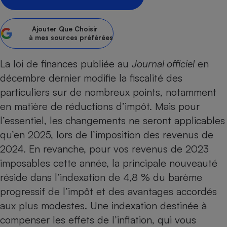
Petit électroménager - U
Complément
Ajouter
Que Choisir
alimentaire
à mes sources préférées
Mutuelle
Assurance emprunteur
La loi de finances publiée au
Journal officiel
en
décembre dernier modifie la fiscalité des
particuliers sur de nombreux points, notamment
Matelas
Champagne
en matière de
réductions d’impôt
. Mais pour
bouteille
Banque en 
l’essentiel, les changements ne seront applicables
Téléviseur
qu’en 2025, lors de l’imposition des revenus de
Antimoustique
2024. En revanche, pour vos revenus de 2023
Lave-linge
imposables cette année, la principale nouveauté
réside dans
l’indexation de 4,8 % du barème
progressif de l’impôt
et des avantages accordés
Radiateur électrique
aux plus modestes. Une indexation destinée à
compenser les effets de l’inflation, qui vous