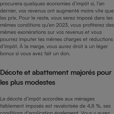
procurera quelques économies d’impôt si, l’an
Téléphone mobile -
Smartphone
dernier, vos revenus ont augmenté moins vite que
Plaque de cuisson à
induction
les prix. Pour le reste, vous serez imposé dans les
mêmes conditions qu’en 2023, vous profiterez des
mêmes
exonérations sur vos revenus
et vous
Climatiseur -
pourrez imputer les mêmes
charges et réductions
Ventilateur
d’impôt
. À la marge, vous aurez droit à un léger
bonus si vous avez fait un don.
Antivirus
Climatiseur -
Décote et abattement majorés pour
Ventilateur
les plus modestes
La décote d’impôt accordée aux ménages
faiblement imposés est revalorisée de 4,8 %, ses
conditions d’application également. Vous y aurez