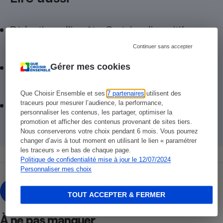
Réductions d’impôt - Certains dispositifs
jouent les prolongations en 2024
Continuer sans accepter
Impôts 2024 - Quels revenus de 2023 seront
Gérer mes cookies
exonérés ?
Que Choisir Ensemble et ses
7 partenaires
utilisent des
Perte d'autonomie - Avez-vous encore droit
traceurs pour mesurer l’audience, la performance,
personnaliser les contenus, les partager, optimiser la
au crédit d’impôt d'adaptation du logement ?
promotion et afficher des contenus provenant de sites tiers.
Nous conserverons votre choix pendant 6 mois. Vous pourrez
changer d’avis à tout moment en utilisant le lien « paramétrer
les traceurs » en bas de chaque page.
Politique de confidentialité mise à jour le 12/07/2024
Personnaliser mes choix
Olivier Puren
OP
TOUT ACCEPTER & FERMER
À ne pas manquer