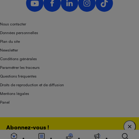
Nous contacter
Données personnelles
Plan du site
Newsletter
Conditions générales
Paramétrer les traceurs
Questions fréquentes
Droits de reproduction et de diffusion
Mentions légales
Panel
Association indépendante de l’État, des syndicats, des producteurs et des
Abonnez-vous !
distributeurs depuis 1951.
Bénéficiez d'une expertise unique tout en soutenant