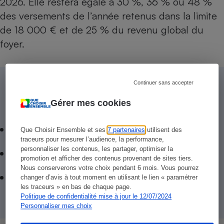
2026. Elle restera égale à 30 %, 36 % ou 48 %
des versements de l’année retenus dans la limite
de 18 000 € et de 25 % du revenu global du
foyer.
Continuer sans accepter
Lire aussi
Gérer mes cookies
Impôts - Ce qui vous attend en 2024
Que Choisir Ensemble et ses
7 partenaires
utilisent des
traceurs pour mesurer l’audience, la performance,
personnaliser les contenus, les partager, optimiser la
Impôts - Encore deux mois pour les réduire
promotion et afficher des contenus provenant de sites tiers.
Nous conserverons votre choix pendant 6 mois. Vous pourrez
Impôts - Moins de remises et plus de
changer d’avis à tout moment en utilisant le lien « paramétrer
les traceurs » en bas de chaque page.
contrôles
Politique de confidentialité mise à jour le 12/07/2024
Personnaliser mes choix