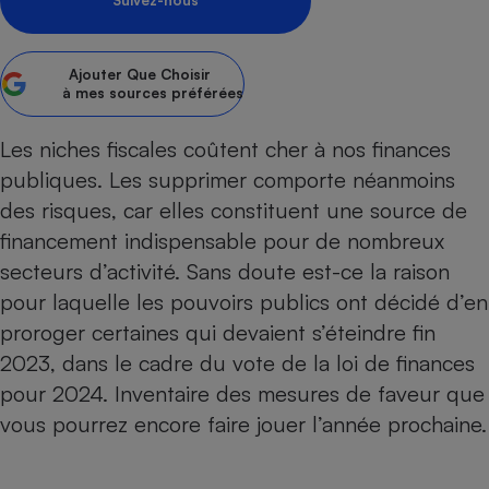
Suivez-nous
Petit électroménager - U
Complément
alimentaire
Ajouter
Que Choisir
Mutuelle
à mes sources préférées
Assurance emprunteur
Les niches fiscales coûtent cher à nos finances
publiques. Les supprimer comporte néanmoins
des risques, car elles constituent une source de
Matelas
Champagne
bouteille
financement indispensable pour de nombreux
Banque en 
secteurs d’activité. Sans doute est-ce la raison
Téléviseur
pour laquelle les pouvoirs publics ont décidé d’en
Antimoustique
Lave-linge
proroger certaines qui devaient s’éteindre fin
2023, dans le cadre du vote de la loi de finances
pour 2024. Inventaire des mesures de faveur que
vous pourrez encore faire jouer l’année prochaine.
Radiateur électrique