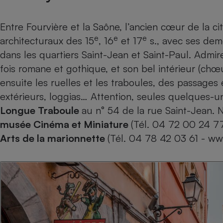
Radiateur électrique
Entre Fourvière et la Saône, l’ancien cœur de la 
Téléphone mobile -
e
e
e
architecturaux des 15
, 16
et 17
s., avec ses deme
Smartphone
Plaque de cuisson à
dans les quartiers Saint-Jean et Saint-Paul. Admir
induction
fois romane et gothique, et son bel intérieur (ch
ensuite les ruelles et les traboules, des passages
extérieurs, loggias… Attention, seules quelques-u
Climatiseur -
Longue Traboule
au n° 54 de la rue Saint-Jean. N’
Ventilateur
musée Cinéma et Miniature
(Tél. 04 72 00 24 7
Arts de la marionnette
(Tél. 04 78 42 03 61 - ww
Antivirus
Climatiseur -
Ventilateur