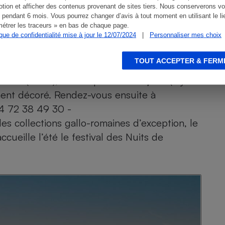
tion et afficher des contenus provenant de sites tiers. Nous conserverons vo
 pendant 6 mois. Vous pourrez changer d’avis à tout moment en utilisant le li
étrer les traceurs » en bas de chaque page.
ique de confidentialité mise à jour le 12/07/2024
|
Personnaliser mes choix
religieux, domine la vieille ville. Accédez-y
TOUT ACCEPTER & FERM
 » (escaliers et rues pentues). Au sommet se
e
rvière
(19
s.), à la surprenante façade (styles
ement décoré. Rendez-vous ensuite à
04 72 38 49 30 -
s collections gallo-romaines d’exception, le
ccueille l’été le festival des Nuits de