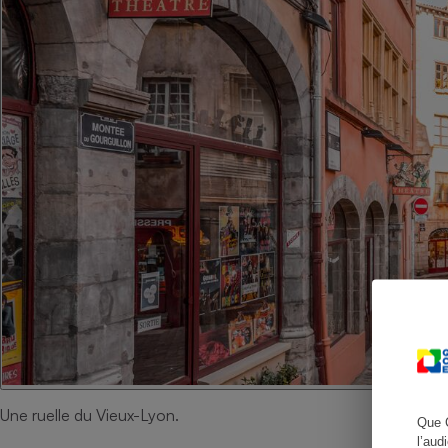
Cafetière à expresso
Robot ménager
Une ruelle du Vieux-Lyon.
Que 
l’aud