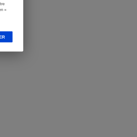
tre
en «
ER