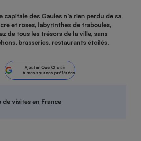
e capitale des Gaules n’a rien perdu de sa
re et roses, labyrinthes de traboules,
- Ustensile
z de tous les trésors de la ville, sans
Foie gras
hons, brasseries, restaurants étoilés,
Aide auditive
r
Assurance vie
Ajouter
Que Choisir
à mes sources préférées
Poêle à granulés
gne - Comment choisir une
lle de champagne
en ligne
Ordinateur portable
 de visites en France
Crème solaire
Lave-vaisselle