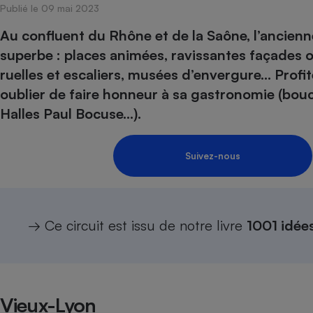
Publié le 09 mai 2023
Internet
Au confluent du Rhône et de la Saône, l’ancienn
Gros électroménager
Téléphonie
superbe : places animées, ravissantes façades oc
Petit électroménager 
ruelles et escaliers, musées d’envergure… Profite
Complément
alimentaire
oublier de faire honneur à sa gastronomie (bouc
Mutuelle
Assurance emprunteu
Halles Paul Bocuse...).
Suivez-nous
Matelas
Champa
boutei
Banque 
Téléviseur
→ Ce circuit est issu de notre livre
1001 idées
Antimoustique
Lave-linge
Vieux-Lyon