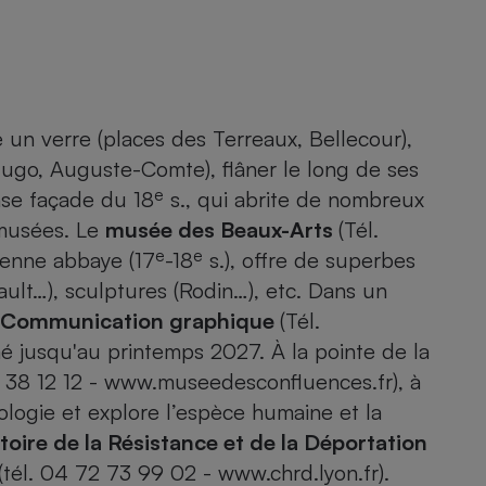
e un verre (places des Terreaux, Bellecour),
Hugo, Auguste-Comte), flâner le long de ses
e
se façade du 18
s., qui abrite de nombreux
 musées. Le
musée des Beaux-Arts
(Tél.
e
e
ienne abbaye (17
-18
s.), offre de superbes
cault…), sculptures (Rodin…), etc. Dans un
la Communication graphique
(Tél.
é jusqu'au printemps 2027. À la pointe de la
8 38 12 12 - www.museedesconfluences.fr), à
pologie et explore l’espèce humaine et la
toire de la Résistance et de la Déportation
(tél. 04 72 73 99 02 - www.chrd.lyon.fr).