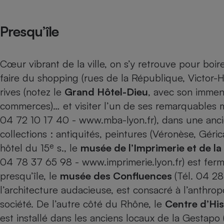
Presqu’île
Cœur vibrant de la ville, on s’y retrouve pour boir
faire du shopping (rues de la République, Victor-
rives (notez le
Grand Hôtel-Dieu
, avec son immen
commerces)… et visiter l’un de ses remarquables
04 72 10 17 40 - www.mba-lyon.fr), dans une anc
collections : antiquités, peintures (Véronèse, Géri
e
hôtel du 15
s., le
musée de l’Imprimerie et de 
04 78 37 65 98 - www.imprimerie.lyon.fr) est ferm
presqu’île, le
musée des Confluences
(Tél. 04 2
l’architecture audacieuse, est consacré à l’anthro
société. De l’autre côté du Rhône, le
Centre d’His
est installé dans les anciens locaux de la Gestapo 