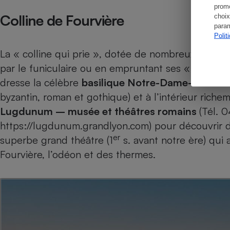
promo
Colline de Fourvière
choix
param
Polit
La « colline qui prie », dotée de nombreux édifices 
par le funiculaire ou en empruntant ses « montées
dresse la célèbre
basilique Notre-Dame-de-Fou
byzantin, roman et gothique) et à l’intérieur rich
Lugdunum – musée et théâtres romains
(Tél. 
https://lugdunum.grandlyon.com) pour découvrir de
er
superbe grand théâtre (1
s. avant notre ère) qui a
Fourvière, l’odéon et des thermes.