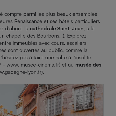
Électricité - Gaz
cité compte parmi les plus beaux ensembles
Appareil photo
ures Renaissance et ses hôtels particuliers
numérique
Four encastrable
ez d’abord la
cathédrale Saint-Jean
, à la
œur, chapelle des Bourbons…). Explorez
 entre immeubles avec cours, escaliers
nes sont ouvertes au public, comme la
Lessive
hésitez pas à faire une halte à l’insolite
7 - www. musee-cinema.fr) et au
musée des
w.gadagne-lyon.fr).
Aspirateur