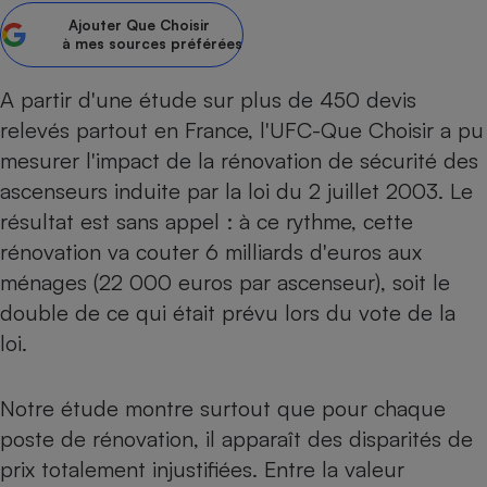
pression
Choisir son fioul
Assurance
Sécurité - Hygiène
Circulation routière
Ajouter
Que Choisir
à mes sources préférées
Choisir son pellet
Crédit immobilier
Banque - Crédit
Contrôle technique - Rép
Comparateur assurance emprunteur
Maison de retraite
Epargne - Fiscalité
Comparateu
Pièce détachée
A partir d'une étude sur plus de 450 devis
Energie Moins Chère Ensemble
Comparatif réfrigérateur
Comparatif casque audio
Comparatif tondeuse ro
Moto
relevés partout en France, l'UFC-Que Choisir a pu
Comparatif plaque à indu
Comparatif barre de son
Comparatif poêle à gran
mesurer l'impact de la rénovation de sécurité des
Supermarché - Drive
ascenseurs induite par la loi du 2 juillet 2003. Le
Comparatif hotte aspira
Comparatif imprimante m
Comparatif radiateur éle
Électricité - Gaz
résultat est sans appel : à ce rythme, cette
Hygiène - Beauté
Comparatif climatiseur m
Comparatif ordinateur p
rénovation va couter 6 milliards d'euros aux
Tous les comparateurs
Maladie - Médecine - Mé
Comparatif aspirateur bal
Comparatif ultrabook
Aménagement
ménages (22 000 euros par ascenseur), soit le
Toutes les cartes interactives
Système de santé - Com
Comparatif aspirateur tr
Comparatif tablette tacti
Supermarché - Drive
Bricolage - Jardinage
double de ce qui était prévu lors du vote de la
Retraite
Comparatif cafetière au
loi.
Chauffage
Speedtest - Testez le débit de votre
Mutuelle
Comparatif robot cuiseu
Image et son
Produit d'entretien
connexion Internet
Comparatif centrale vap
Notre étude montre surtout que pour chaque
Comparateur auto
Informatique
Sécurité domestique
poste de rénovation, il apparaît des disparités de
Internet
prix totalement injustifiées. Entre la valeur
Gros électroménager
Téléphonie