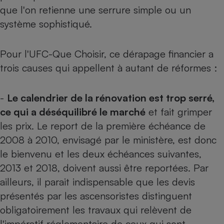
Téléphone mobile -
que l'on retienne une serrure simple ou un
Smartphone
Plaque de cuisson à
système sophistiqué.
induction
Pour l'UFC-Que Choisir, ce dérapage financier a
trois causes qui appellent à autant de réformes :
Climatiseur -
Ventilateur
-
Le calendrier de la rénovation est trop serré,
ce qui a déséquilibré le marché
et fait grimper
Antivirus
les prix. Le report de la première échéance de
Climatiseur -
2008 à 2010, envisagé par le ministère, est donc
Ventilateur
le bienvenu et les deux échéances suivantes,
2013 et 2018, doivent aussi être reportées. Par
ailleurs, il parait indispensable que les devis
présentés par les ascensoristes distinguent
obligatoirement les travaux qui relèvent de
l'impératif réglementaire de ceux qui sont