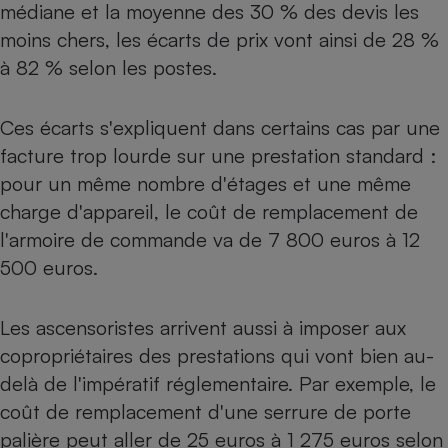
médiane et la moyenne des 30 % des devis les
Petit électroménager - U
moins chers, les écarts de prix vont ainsi de 28 %
Complément
alimentaire
à 82 % selon les postes.
Mutuelle
Assurance emprunteur
Ces écarts s'expliquent dans certains cas par une
facture trop lourde sur une prestation standard :
pour un même nombre d'étages et une même
Matelas
Champagne
charge d'appareil, le coût de remplacement de
bouteille
Banque en 
l'armoire de commande va de 7 800 euros à 12
Téléviseur
500 euros.
Antimoustique
Lave-linge
Les ascensoristes arrivent aussi à imposer aux
copropriétaires des prestations qui vont bien au-
delà de l'impératif réglementaire. Par exemple, le
Radiateur électrique
coût de remplacement d'une serrure de porte
palière peut aller de 25 euros à 1 275 euros selon