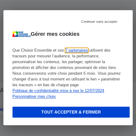
Continuer sans accepter
Gérer mes cookies
Que Choisir Ensemble et ses
7 partenaires
utilisent des
traceurs pour mesurer l’audience, la performance,
personnaliser les contenus, les partager, optimiser la
promotion et afficher des contenus provenant de sites tiers.
Nous conserverons votre choix pendant 6 mois. Vous pourrez
changer d’avis à tout moment en utilisant le lien « paramétrer
les traceurs » en bas de chaque page.
Ascenseurs - Un délai pour la rénovation
Politique de confidentialité mise à jour le 12/07/2024
Personnaliser mes choix
ACTUALITÉ
TOUT ACCEPTER & FERMER