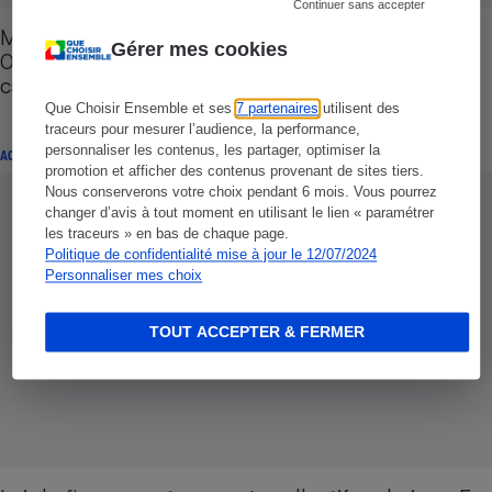
Continuer sans accepter
Mobilisation pour un plan Marshall pétrole - 10
Gérer mes cookies
000 consommateurs ont envoyé leur facture de
carburant à leur député
Que Choisir Ensemble et ses
7 partenaires
utilisent des
traceurs pour mesurer l’audience, la performance,
personnaliser les contenus, les partager, optimiser la
ACTION QUE CHOISIR ENSEMBLE
promotion et afficher des contenus provenant de sites tiers.
Nous conserverons votre choix pendant 6 mois. Vous pourrez
changer d’avis à tout moment en utilisant le lien « paramétrer
les traceurs » en bas de chaque page.
Politique de confidentialité mise à jour le 12/07/2024
Personnaliser mes choix
TOUT ACCEPTER & FERMER