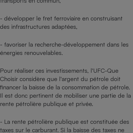
transports en commun,
Téléphone mobile -
Smartphone
Plaque de cuisson à
- développer le fret ferroviaire en construisant
induction
des infrastructures adaptées,
Climatiseur -
- favoriser la recherche-développement dans les
Ventilateur
énergies renouvelables.
Antivirus
Pour réaliser ces investissements, l'UFC-Que
Climatiseur -
Choisir considère que l'argent du pétrole doit
Ventilateur
financer la baisse de la consommation de pétrole.
Il est donc pertinent de mobiliser une partie de la
rente pétrolière publique et privée.
- La rente pétrolière publique est constituée des
taxes sur le carburant. Si la baisse des taxes ne