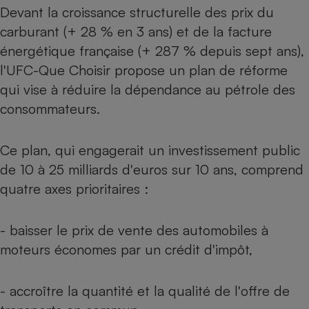
Devant la croissance structurelle des prix du
Petit électroménager - U
carburant (+ 28 % en 3 ans) et de la facture
Complément
alimentaire
énergétique française (+ 287 % depuis sept ans),
Mutuelle
Assurance emprunteur
l'UFC-Que Choisir propose un plan de réforme
qui vise à réduire la dépendance au pétrole des
consommateurs.
Matelas
Champagne
Ce plan, qui engagerait un investissement public
bouteille
Banque en 
de 10 à 25 milliards d'euros sur 10 ans, comprend
Téléviseur
quatre axes prioritaires :
Antimoustique
Lave-linge
- baisser le prix de vente des automobiles à
moteurs économes par un crédit d'impôt,
Radiateur électrique
- accroître la quantité et la qualité de l'offre de