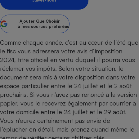
Suivez-nous
Petit électroménager - U
Complément
alimentaire
Ajouter
Que Choisir
Mutuelle
à mes sources préférées
Assurance emprunteur
Comme chaque année, c’est au cœur de l’été que
le fisc vous adressera votre avis d’imposition
2024, titre officiel en vertu duquel il pourra vous
Matelas
Champagne
bouteille
réclamer vos impôts. Selon votre situation, le
Banque en 
document sera mis à votre disposition dans votre
Téléviseur
espace particulier entre le 24 juillet et le 2 août
Antimoustique
Lave-linge
prochains. Si vous n’avez pas renoncé à la version
papier, vous le recevrez également par courrier à
votre domicile entre le 24 juillet et le 29 août.
Vous n’aurez certainement pas envie de
Radiateur électrique
l’éplucher en détail, mais prenez quand même le
temps de vérifier certains chiffres clés.