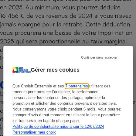
en 2025. Au minimum, vous pourrez déduire
16 456 € de vos revenus de 2024 si vous n’avez
jamais épargné pour la retraite. Cette déduction
vous procurera une baisse de votre impôt net en
2025 qui sera proportionnelle au taux marginal
d’imposition (TMI) de votre foyer fiscal, taux
indiqué sur la dernière page de votre avis
Continuer sans accepter
d’imposition 2024.
Gérer mes cookies
Bon à savoir
Votre TMI est le taux minimum du
Que Choisir Ensemble et ses
7 partenaires
utilisent des
barème progressif de l’impôt
qui s’appliquera à
traceurs pour mesurer l’audience, la performance,
personnaliser les contenus, les partager, optimiser la
tout revenu supplémentaire que vous encaisserez
promotion et afficher des contenus provenant de sites tiers.
en 2024. Il vous permettra de savoir quelle part
Nous conserverons votre choix pendant 6 mois. Vous pourrez
changer d’avis à tout moment en utilisant le lien « paramétrer
de votre augmentation il vous restera après
les traceurs » en bas de chaque page.
impôt. Par exemple, si votre TMI est de 30 %,
Politique de confidentialité mise à jour le 12/07/2024
Personnaliser mes choix
vous ne conserverez que 70 % de votre