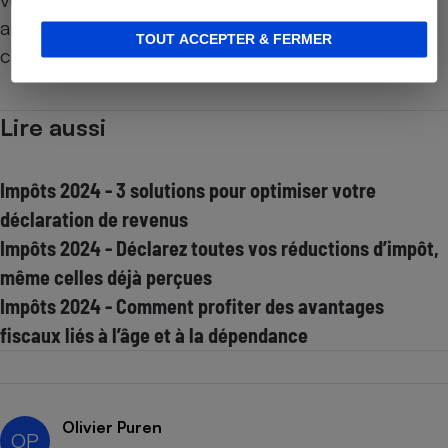
augmentation (voire moins si elle vous fait
TOUT ACCEPTER & FERMER
changer de tranche d’imposition, donc de TMI).
Lire aussi
Impôts 2024 - 3 solutions pour optimiser votre
déclaration de revenus
Impôts 2024 - Déclarez toutes vos réductions d’impôt,
même celles déjà perçues
Impôts 2024 - Comment profiter des avantages
fiscaux liés à l’âge et à la dépendance
Olivier Puren
OP