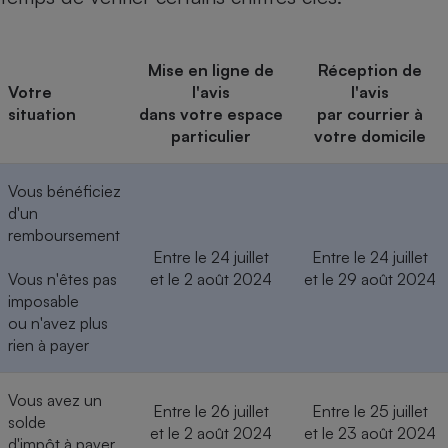
Téléphone mobile -
Smartphone
Plaque de cuisson à
induction
Mise en ligne de
Réception de
Votre
l'avis
l'avis
situation
dans votre espace
par courrier à
particulier
votre domicile
Climatiseur -
Ventilateur
Vous bénéficiez
d'un
Antivirus
remboursement
Entre le 24 juillet
Entre le 24 juillet
Climatiseur -
Vous n'êtes pas
et le 2 août 2024
et le 29 août 2024
Ventilateur
imposable
ou n'avez plus
rien à payer
Vous avez un
Entre le 26 juillet
Entre le 25 juillet
solde
et le 2 août 2024
et le 23 août 2024
d'impôt à payer