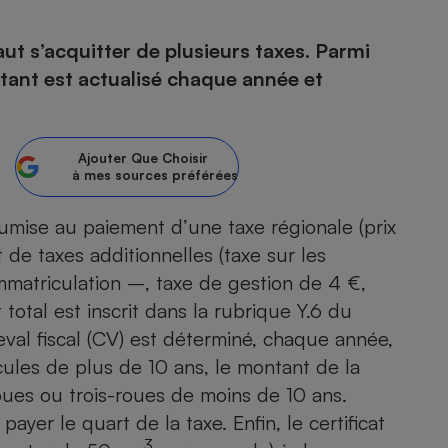
faut s’acquitter de plusieurs taxes. Parmi
ontant est actualisé chaque année et
- Ustensile
Foie gras
Aide auditive
r
Assurance vie
Ajouter
Que Choisir
à mes sources préférées
soumise au paiement d’une taxe régionale (prix
 de taxes additionnelles (taxe sur les
Poêle à granulés
gne - Comment choisir une
lle de champagne
mmatriculation –, taxe de gestion de 4 €,
en ligne
total est inscrit dans la rubrique Y.6 du
Ordinateur portable
heval fiscal (CV) est déterminé, chaque année,
Crème solaire
Lave-vaisselle
cules de plus de 10 ans, le montant de la
oues ou trois-roues de moins de 10 ans.
ayer le quart de la taxe. Enfin, le certificat
3