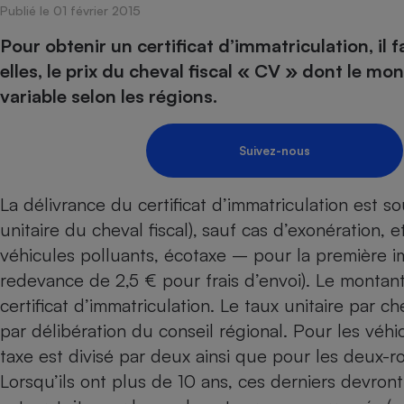
Publié le 01 février 2015
Internet
Pour obtenir un certificat d’immatriculation, il 
Gros électroménager
Téléphonie
elles, le prix du cheval fiscal « CV » dont le m
Petit électroménager 
variable selon les régions.
Complément
alimentaire
Mutuelle
Assurance emprunteu
Suivez-nous
La délivrance du certificat d’immatriculation est 
unitaire du cheval fiscal),
sauf cas d’exonération, et
Matelas
Champa
boutei
véhicules polluants, écotaxe – pour la première i
Banque 
redevance de 2,5 € pour frais d’envoi). Le montant 
Téléviseur
certificat d’immatriculation. Le taux unitaire par c
Antimoustique
Lave-linge
par délibération du conseil régional. Pour les véhi
taxe est divisé par deux ainsi que pour les deux-r
Lorsqu’ils ont plus de 10 ans, ces derniers devront p