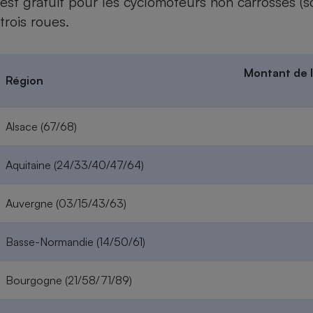
est gratuit pour les cyclomoteurs non carrossés (
Radiateur électrique
trois roues.
Téléphone mobile -
Smartphone
Montant de l
Plaque de cuisson à
Région
induction
Alsace (67/68)
Climatiseur -
Ventilateur
Aquitaine (24/33/40/47/64)
Auvergne (03/15/43/63)
Antivirus
Climatiseur -
Ventilateur
Basse-Normandie (14/50/61)
Bourgogne (21/58/71/89)