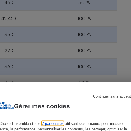
46 €
50 %
42,45 €
100 %
s
Réfrigérateur
35 €
100 %
27 €
100 %
36 €
100 %
35 €
50 %
Continuer sans accept
46,15 €
100 %
Gérer mes cookies
44 €
0 %
Choisir Ensemble et ses
7 partenaires
utilisent des traceurs pour mesurer
ience, la performance, personnaliser les contenus, les partager, optimiser la