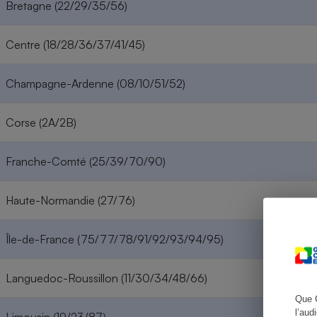
Bretagne (22/29/35/56)
Centre (18/28/36/37/41/45)
Cafetière à expresso
Champagne-Ardenne (08/10/51/52)
Corse (2A/2B)
Franche-Comté (25/39/70/90)
Haute-Normandie (27/76)
Robot ménager
Île-de-France (75/77/78/91/92/93/94/95)
Languedoc-Roussillon (11/30/34/48/66)
Que 
l’aud