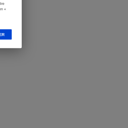
tre
en «
ER