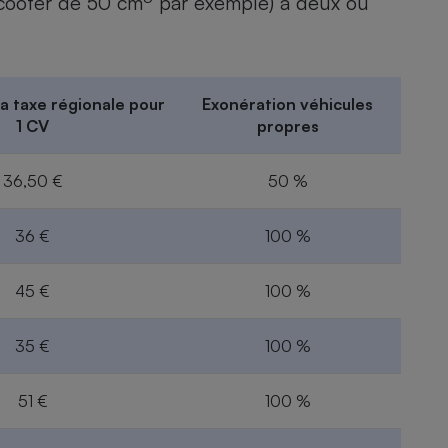
scooter de 50 cm
par exemple) à deux ou
Électricité - Gaz
Appareil photo
numérique
a taxe régionale pour
Exonération véhicules
Four encastrable
1 CV
propres
36,50 €
50 %
Lessive
36 €
100 %
45 €
100 %
Aspirateur
35 €
100 %
51 €
100 %