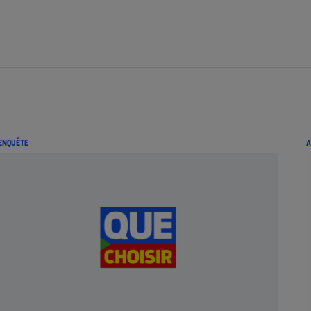
ENQUÊTE
A