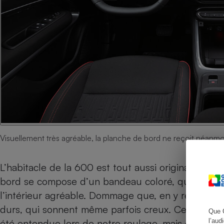
Cafetière à expresso
Visuellement très agréable, la planche de bord ne reçoit néanmo
Robot ménager
L’habitacle de la 600 est tout aussi original que l
bord se compose d’un bandeau coloré, qui n’est pa
l’intérieur agréable. Dommage que, en y regardant
durs, qui sonnent même parfois creux. Certes, ils 
Que 
l’aud
été entendue lors de notre roulage, mais cela fait