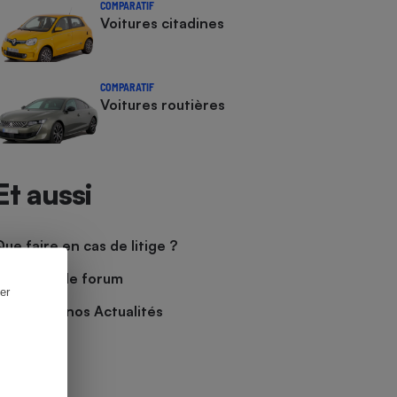
COMPARATIF
Voitures citadines
COMPARATIF
Voitures routières
Et aussi
Que faire en cas de litige ?
Découvrir le forum
er
Consulter nos Actualités