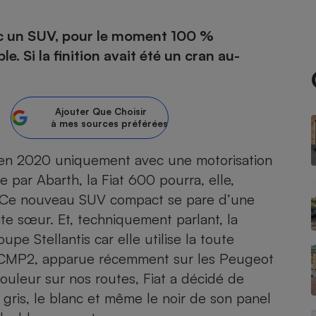
ec un SUV, pour le moment 100 %
e. Si la finition avait été un cran au-
- Ustensile
Foie gras
Aide auditive
r
Assurance vie
Ajouter
Que Choisir
à mes sources préférées
e en 2020 uniquement avec une motorisation
e par Abarth
Poêle à granulés
, la Fiat 600 pourra, elle,
gne - Comment choisir une
lle de champagne
. Ce nouveau
SUV
compact se pare d’une
en ligne
ite sœur. Et, techniquement parlant, la
Ordinateur portable
pe Stellantis car elle utilise la toute
Crème solaire
Lave-vaisselle
 eCMP2, apparue récemment sur les
Peugeot
uleur sur nos routes, Fiat a décidé de
 gris, le blanc et même le noir de son panel