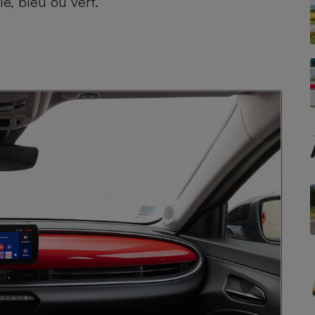
e, bleu ou vert.
Électricité - Gaz
Appareil photo
numérique
Four encastrable
Lessive
Aspirateur