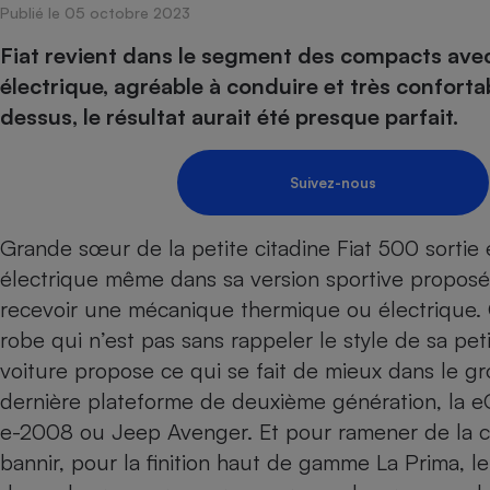
Publié le 05 octobre 2023
Internet
Fiat revient dans le segment des compacts av
Gros électroménager
Téléphonie
électrique, agréable à conduire et très confortabl
Petit électroménager 
dessus, le résultat aurait été presque parfait.
Complément
alimentaire
Mutuelle
Assurance emprunteu
Suivez-nous
Grande sœur de la petite citadine Fiat 500 sorti
électrique même dans sa version sportive
Matelas
proposé
Champa
boutei
recevoir une mécanique thermique ou électrique
Banque 
robe qui n’est pas sans rappeler le style de sa pet
Téléviseur
voiture propose ce qui se fait de mieux dans le grou
Antimoustique
Lave-linge
dernière plateforme de deuxième génération, la
e-2008
ou Jeep Avenger. Et pour ramener de la co
bannir, pour la finition haut de gamme La Prima, le