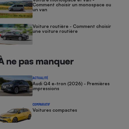
Comment choisir un monospace ou
un van
Voiture routière - Comment choisir
une voiture routière
À ne pas manquer
ACTUALITÉ
Audi Q4 e-tron (2026) - Premières
impressions
COMPARATIF
Voitures compactes