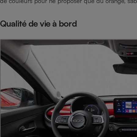
de couleurs pour ne proposer que du orange, sabl
Radiateur électrique
Qualité de vie à bord
Téléphone mobile -
Smartphone
Plaque de cuisson à
induction
Climatiseur -
Ventilateur
Antivirus
Climatiseur -
Ventilateur