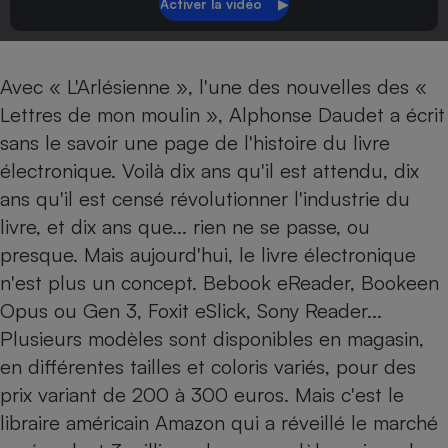
Petit électroménager - U
Complément
alimentaire
Mutuelle
Avec « L'Arlésienne », l'une des nouvelles des «
Assurance emprunteur
Lettres de mon moulin », Alphonse Daudet a écrit
sans le savoir une page de l'histoire du livre
électronique. Voilà dix ans qu'il est attendu, dix
Matelas
ans qu'il est censé révolutionner l'industrie du
Champagne
bouteille
livre, et dix ans que... rien ne se passe, ou
Banque en 
presque. Mais aujourd'hui, le livre électronique
Téléviseur
n'est plus un concept. Bebook eReader, Bookeen
Antimoustique
Lave-linge
Opus ou Gen 3, Foxit eSlick, Sony Reader...
Plusieurs modèles sont disponibles en magasin,
en différentes tailles et coloris variés, pour des
prix variant de 200 à 300 euros. Mais c'est le
Radiateur électrique
libraire américain Amazon qui a réveillé le marché