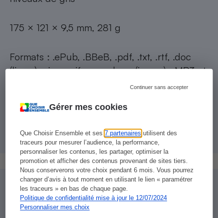
175 × 121 × 9,5 mm, 281 g
Formats : .ePub, .BBeB, .pdf, .txt, .rtf, .doc
(livres) ; .jpg, .gif, .png, .bmp (image) ; MP3 et
AAC sans DRM
Continuer sans accepter
Gérer mes cookies
393 Mo de mémoire disponible, extension SD
et Memory Stick
Que Choisir Ensemble et ses
7 partenaires
utilisent des
traceurs pour mesurer l’audience, la performance,
personnaliser les contenus, les partager, optimiser la
promotion et afficher des contenus provenant de sites tiers.
Nous conserverons votre choix pendant 6 mois. Vous pourrez
changer d’avis à tout moment en utilisant le lien « paramétrer
les traceurs » en bas de chaque page.
Où trouver des livres numérisés ?
Politique de confidentialité mise à jour le 12/07/2024
Personnaliser mes choix