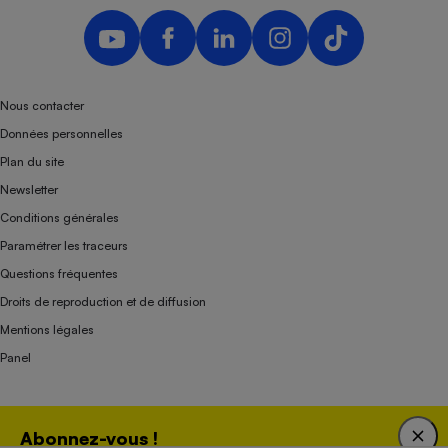
Nous contacter
Données personnelles
Plan du site
Newsletter
Conditions générales
Paramétrer les traceurs
Questions fréquentes
Droits de reproduction et de diffusion
Mentions légales
Panel
Association indépendante de l’État, des syndicats, des producteurs et des
Abonnez-vous !
distributeurs depuis 1951.