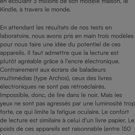
en écoulant 3 millions de son modèle maison, le
Téléphone mobile -
Kindle, à travers le monde.
Smartphone
Plaque de cuisson à
induction
En attendant les résultats de nos tests en
laboratoire, nous avons pris en main trois modèles
pour nous faire une idée du potentiel de ces
Climatiseur -
Ventilateur
appareils. Il faut admettre que la lecture est
plutôt agréable grâce à l'encre électronique.
Contrairement aux écrans de baladeurs
Antivirus
multimédias (type Archos), ceux des livres
Climatiseur -
Ventilateur
électroniques ne sont pas rétroéclairés.
Impossible, donc, de lire dans le noir. Mais les
yeux ne sont pas agressés par une luminosité trop
forte, ce qui limite la fatigue oculaire. Le confort
de lecture est similaire à celui d'un livre papier. Le
poids de ces appareils est raisonnable (entre 150