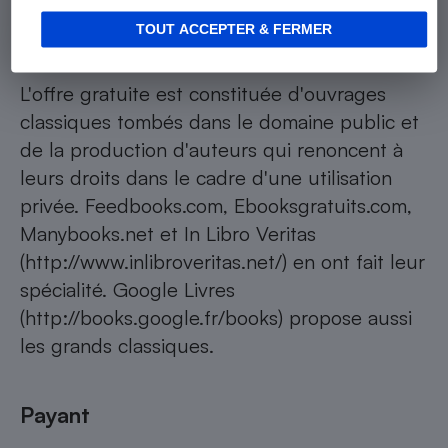
Gratuit
TOUT ACCEPTER & FERMER
L'offre gratuite est constituée d'ouvrages
classiques tombés dans le domaine public et
de la production d'auteurs qui renoncent à
leurs droits dans le cadre d'une utilisation
privée. Feedbooks.com, Ebooksgratuits.com,
Manybooks.net et In Libro Veritas
(http://www.inlibroveritas.net/) en ont fait leur
spécialité. Google Livres
(http://books.google.fr/books) propose aussi
les grands classiques.
Payant