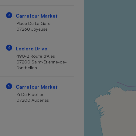
Internet
3
Carrefour Market
Gros électroménager
Téléphonie
Place De La Gare
Petit électroménager 
07260 Joyeuse
Complément
alimentaire
Mutuelle
Assurance emprunteu
4
Leclerc Drive
490-2 Route d’Alès
07200 Saint-Etienne-de-
Fontbellon
Matelas
Champa
boutei
5
Carrefour Market
Banque 
Zi De Ripotier
Téléviseur
07200 Aubenas
Antimoustique
Lave-linge