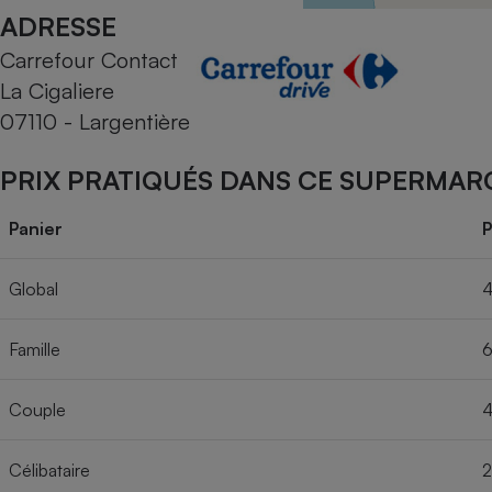
Radiateur électrique
ADRESSE
Carrefour Contact
Téléphone mobile -
La Cigaliere
Smartphone
Plaque de cuisson à
07110 - Largentière
induction
PRIX PRATIQUÉS DANS CE SUPERMAR
Climatiseur -
Panier
P
Ventilateur
Global
4
Antivirus
Famille
6
Climatiseur -
Ventilateur
Couple
4
Célibataire
2