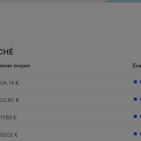
Électricité - Gaz
Appareil photo
numérique
Four encastrable
CHÉ
Lessive
anier moyen
Éva
06,74 €
02,80 €
Aspirateur
17,83 €
52,02 €