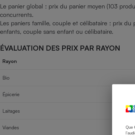
Le panier global : prix du panier moyen (103 produ
concurrents.
Les paniers famille, couple et célibataire : prix d
Cafetière à expresso
enfants, couple sans enfant ou célibataire.
ÉVALUATION DES PRIX PAR RAYON
Rayon
Bio
Robot ménager
Épicerie
Laitages
Viandes
Que 
l’aud