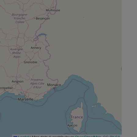
Leaflet
|
Map data © contributeurs
OpenStreetMap
,
CC-BY-SA