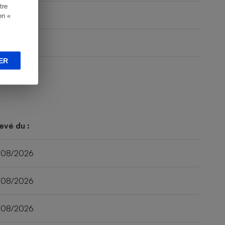
tre
en «
ER
evé du :
/08/2026
/08/2026
/08/2026