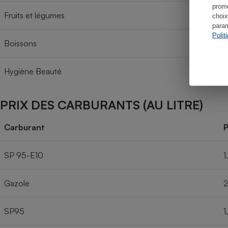
promo
Fruits et légumes
choix
param
Polit
Boissons
Hygiène Beauté
PRIX DES CARBURANTS (AU LITRE)
Carburant
P
SP 95-E10
1
Gazole
2
SP95
1