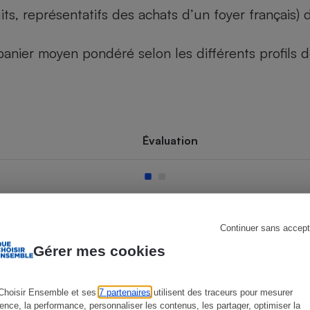
its, représentatifs des achats d’un foyer français
u panier moyen pondéré selon les différents profils
s
Réfrigérateur
Évaluation
Continuer sans accept
Gérer mes cookies
Choisir Ensemble et ses
7 partenaires
utilisent des traceurs pour mesurer
ience, la performance, personnaliser les contenus, les partager, optimiser la