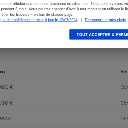
tion et afficher des contenus provenant de sites tiers. Nous conserverons vo
 pendant 6 mois. Vous pourrez changer d’avis à tout moment en utilisant le li
étrer les traceurs » en bas de chaque page.
ique de confidentialité mise à jour le 12/07/2024
|
Personnaliser mes choix
TOUT ACCEPTER & FERM
rix
Rel
,920 €
06
,130 €
06
,990 €
06